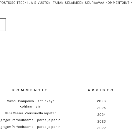
POSTIOSOITTEENI JA SIVUSTONI TÄHÄN SELAIMEEN SEURAAVAA KOMMENTOINTI
KOMMENTIT
ARKISTO
Mikael
:
Isänpäivä – Kotiläksyä
2026
kohtaamisiin
2025
Heljä Vasara
:
Varissuolla räpäten
2024
greger
:
Perhedraama – paras ja pahin
2023
greger
:
Perhedraama – paras ja pahin
2022