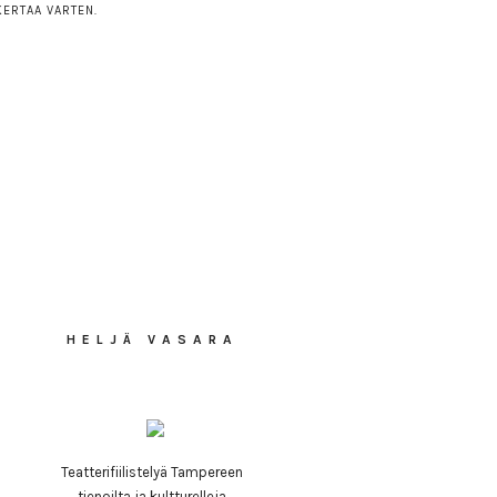
KERTAA VARTEN.
HELJÄ VASARA
Teatterifiilistelyä Tampereen
tienoilta ja kultturelleja