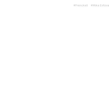
Frenckell
Mika Eirtov