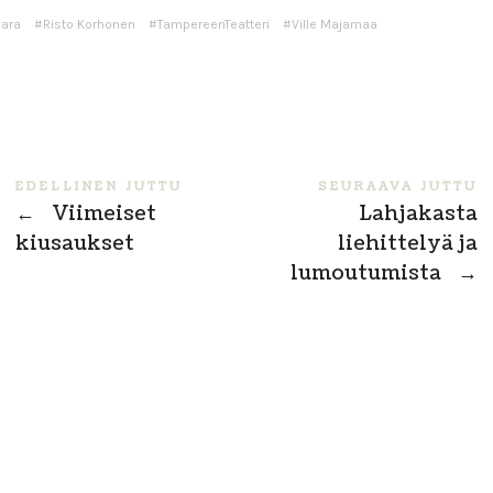
aara
Risto Korhonen
TampereenTeatteri
Ville Majamaa
EDELLINEN JUTTU
SEURAAVA JUTTU
←
Viimeiset
Lahjakasta
kiusaukset
liehittelyä ja
lumoutumista
→