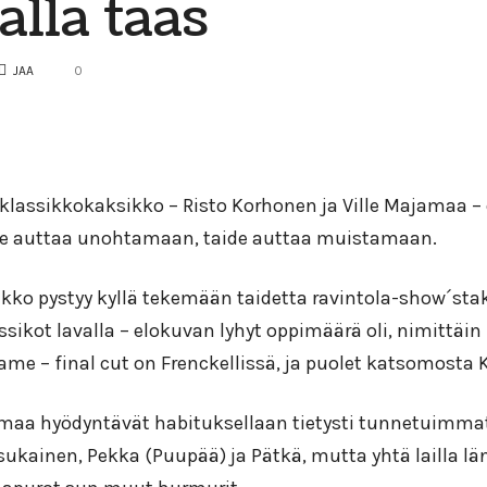
alla taas
JAA
0
äklassikkokaksikko – Risto Korhonen ja Ville Majamaa – 
de auttaa unohtamaan, taide auttaa muistamaan.
akko pystyy kyllä tekemään taidetta ravintola-show´sta
ikot lavalla – elokuvan lyhyt oppimäärä oli, nimittäin 
me – final cut on Frenckellissä, ja puolet katsomosta K
maa hyödyntävät habituksellaan tietysti tunnetuimmat 
ukainen, Pekka (Puupää) ja Pätkä, mutta yhtä lailla lä