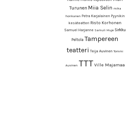
Miia Selin
Turunen
mika
Petra Karjalainen
Pyynikin
honkanen
Risto Korhonen
kesäteatteri
Sirkku
Samuel Harjanne
Samuli Muje
Tampereen
Peltola
teatteri
Teija Auvinen
Tommi
TTT
Ville Majamaa
Auvinen