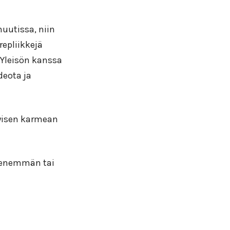
nuutissa, niin
repliikkejä
. Yleisön kanssa
deota ja
yisen karmean
s enemmän tai