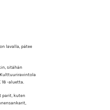
on lavalla, pätee
kin, sitähän
Kulttuuriravintola
 18 -aluetta.
parit, kuten
nnensankarit,