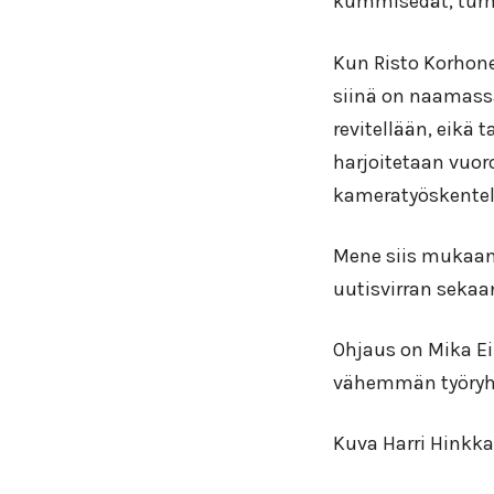
kummisedät, turh
Kun Risto Korhone
siinä on naamassa 
revitellään, eikä 
harjoitetaan vuor
kameratyöskentel
Mene siis mukaan
uutisvirran sekaa
Ohjaus on Mika Ei
vähemmän työry
Kuva Harri Hinkka