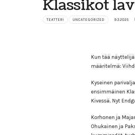
Klassikot lav
TEATTERI
UNCATEGORIZED
9.3.2025
Kun tää näyttelij
määritelmä: Viih
Kyseinen parivalj
ensimmäinen Klass
Kivessä. Nyt Endga
Korhonen ja Maja
Ohukainen ja Paks