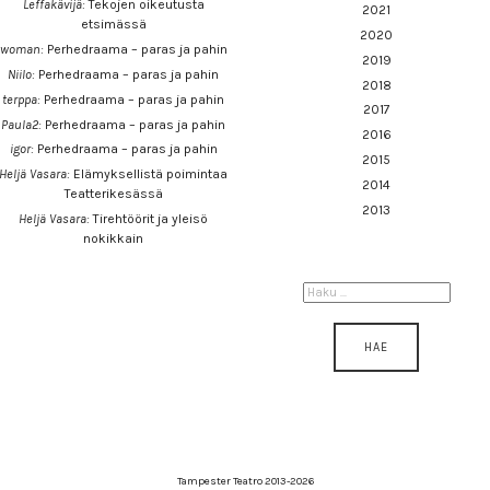
Leffakävijä
:
Tekojen oikeutusta
2021
etsimässä
2020
woman
:
Perhedraama – paras ja pahin
2019
Niilo
:
Perhedraama – paras ja pahin
2018
terppa
:
Perhedraama – paras ja pahin
2017
Paula2
:
Perhedraama – paras ja pahin
2016
igor
:
Perhedraama – paras ja pahin
2015
Heljä Vasara
:
Elämyksellistä poimintaa
2014
Teatterikesässä
2013
Heljä Vasara
:
Tirehtöörit ja yleisö
nokikkain
HAKU:
Tampester Teatro 2013-2026