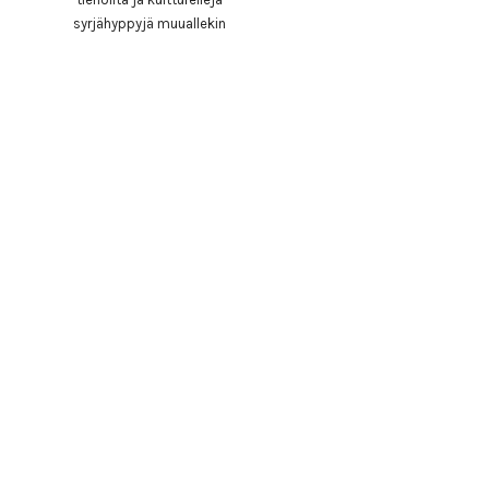
syrjähyppyjä muuallekin