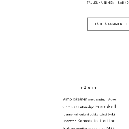
TALLENNA NIMENI, SÄHKÖ
TÄGIT
Aimo Räsänen
Auvo
Arttu Ratinen
Frenckell
Esa Latva-Äijö
Vihro
Jyrki
Janne Kallioniemi
Jukka Leisti
Komediateatteri
Lari
Mänttäri
Mari
Halme
marika vapaavuori