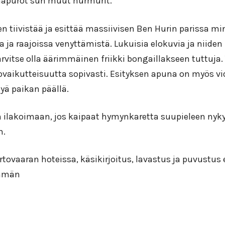
apurot sun muut hurmurit.
n tiivistää ja esittää massiivisen Ben Hurin parissa mi
ja raajoissa venyttämistä. Lukuisia elokuvia ja niiden 
tarvitse olla äärimmäinen friikki bongaillakseen tuttuja
ovaikutteisuutta sopivasti. Esityksen apuna on myös vi
yä paikan päällä.
 ilakoimaan, jos kaipaat hymynkaretta suupieleen nyk
n.
rtovaaran hoteissa, käsikirjoitus, lavastus ja puvustu
hmän