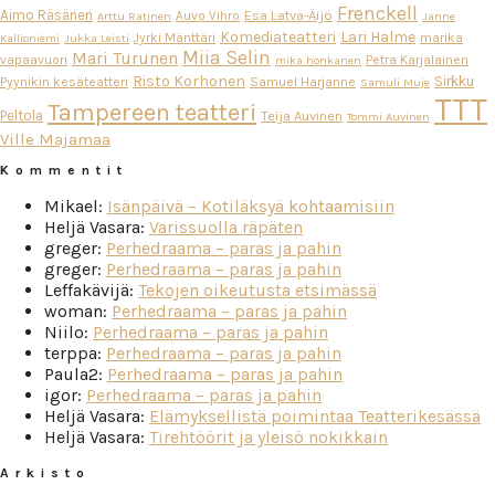
Frenckell
Aimo Räsänen
Esa Latva-Äijö
Auvo Vihro
Arttu Ratinen
Janne
Komediateatteri
Lari Halme
Jyrki Mänttäri
marika
Kallioniemi
Jukka Leisti
Miia Selin
Mari Turunen
vapaavuori
Petra Karjalainen
mika honkanen
Risto Korhonen
Sirkku
Pyynikin kesäteatteri
Samuel Harjanne
Samuli Muje
TTT
Tampereen teatteri
Peltola
Teija Auvinen
Tommi Auvinen
Ville Majamaa
Kommentit
Mikael
:
Isänpäivä – Kotiläksyä kohtaamisiin
Heljä Vasara
:
Varissuolla räpäten
greger
:
Perhedraama – paras ja pahin
greger
:
Perhedraama – paras ja pahin
Leffakävijä
:
Tekojen oikeutusta etsimässä
woman
:
Perhedraama – paras ja pahin
Niilo
:
Perhedraama – paras ja pahin
terppa
:
Perhedraama – paras ja pahin
Paula2
:
Perhedraama – paras ja pahin
igor
:
Perhedraama – paras ja pahin
Heljä Vasara
:
Elämyksellistä poimintaa Teatterikesässä
Heljä Vasara
:
Tirehtöörit ja yleisö nokikkain
Arkisto