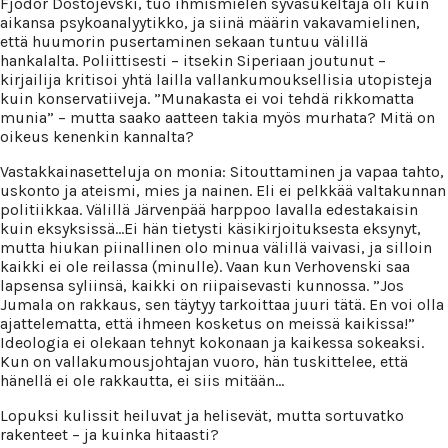
Fjodor Dostojevski, tuo ihmismielen syväsukeltaja oli kuin
aikansa psykoanalyytikko, ja siinä määrin vakavamielinen,
että huumorin pusertaminen sekaan tuntuu välillä
hankalalta. Poliittisesti – itsekin Siperiaan joutunut –
kirjailija kritisoi yhtä lailla vallankumouksellisia utopisteja
kuin konservatiiveja. ”Munakasta ei voi tehdä rikkomatta
munia” – mutta saako aatteen takia myös murhata? Mitä on
oikeus kenenkin kannalta?
Vastakkainasetteluja on monia: Sitouttaminen ja vapaa tahto,
uskonto ja ateismi, mies ja nainen. Eli ei pelkkää valtakunnan
politiikkaa. Välillä Järvenpää harppoo lavalla edestakaisin
kuin eksyksissä…Ei hän tietysti käsikirjoituksesta eksynyt,
mutta hiukan piinallinen olo minua välillä vaivasi, ja silloin
kaikki ei ole reilassa (minulle). Vaan kun Verhovenski saa
lapsensa syliinsä, kaikki on riipaisevasti kunnossa. ”Jos
Jumala on rakkaus, sen täytyy tarkoittaa juuri tätä. En voi olla
ajattelematta, että ihmeen kosketus on meissä kaikissa!”
Ideologia ei olekaan tehnyt kokonaan ja kaikessa sokeaksi.
Kun on vallakumousjohtajan vuoro, hän tuskittelee, että
hänellä ei ole rakkautta, ei siis mitään…
Lopuksi kulissit heiluvat ja helisevät, mutta sortuvatko
rakenteet – ja kuinka hitaasti?