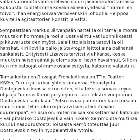
vallankumousta valmistelevan solun jäseninä aloittamassa
kokousta. Toistelimme kovaan ääneen yhdessä ”Toimin, en
toivo”, ihan energisoivaa Verhovenskin johdolla. Helppoa
kuvitella agitaattorien konstit ja valta.
Sympaattisen Markus Järvenpään harteilla oli tämä ja monta
muutakin hommaa ja roolia. Osat vaihtuivat luonnikkaasti
pikkuvarusteiden myötä. Salaliittolaisista Satovilla oli
hanskat, Kirillovilla pallo ja Stavrogin laittoi aina päähänsä
sankalasit. Erityisesti Lizaveta tarvitsi viuhkansa, koska
muutoin naisen ääntä ja olemusta ei hevin havainnut. Silloin
kun me katsojat olimme osana esitystä, katsomo valaistiin.
Tämänkertainen Riivaajat Frenckellissä on TT:n, Teatteri
KSR:n, Turun ja Jurkan yhteistuotantoa. Yhteistyötä
Dostojevskin kanssa se on siten, että tekstiä sorvasi myös
ohjaaja Tuomas Rämö ja työryhmä. Läpi tekstin voi poimia
Dostojevskin aatoksia. ”Pelko leviää paremmin kuin mikään
muu tunne. Tyhminkin orja tarvitsee jotain itseään
suurempaa”. Eri asia on, miten ne saa koskettamaan katsojaa
– vai pitäisikö Dostojevskia vain lukea? Semmoista mutinaa
kuului naapurustosta. Toisaalta Rämö toteuttaa juuri
Dostojevskin tyylin hyppelehtivää rytmiä.