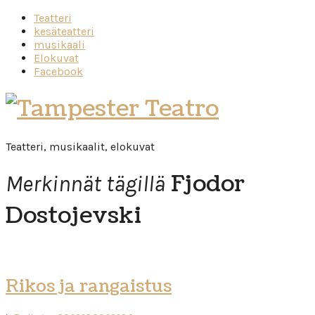
Teatteri
kesäteatteri
musikaali
Elokuvat
Facebook
Tampester
Teatro
Teatteri, musikaalit, elokuvat
Fjodor
Merkinnät tägillä
Dostojevski
Rikos ja rangaistus