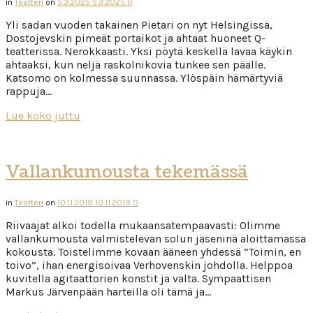
in
Teatteri
on
5.3.2025
5.3.2025
0
Yli sadan vuoden takainen Pietari on nyt Helsingissä,
Dostojevskin pimeät portaikot ja ahtaat huoneet Q-
teatterissa. Nerokkaasti. Yksi pöytä keskellä lavaa käykin
ahtaaksi, kun neljä raskolnikovia tunkee sen päälle.
Katsomo on kolmessa suunnassa. Ylöspäin hämärtyviä
rappuja…
Lue koko juttu
Vallankumousta tekemässä
in
Teatteri
on
10.11.2019
10.11.2019
0
Riivaajat alkoi todella mukaansatempaavasti: Olimme
vallankumousta valmistelevan solun jäseninä aloittamassa
kokousta. Toistelimme kovaan ääneen yhdessä ”Toimin, en
toivo”, ihan energisoivaa Verhovenskin johdolla. Helppoa
kuvitella agitaattorien konstit ja valta. Sympaattisen
Markus Järvenpään harteilla oli tämä ja…