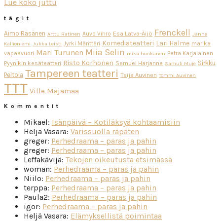
Lue koko juttu
tägit
Frenckell
Aimo Räsänen
Esa Latva-Äijö
Auvo Vihro
Arttu Ratinen
Janne
Komediateatteri
Lari Halme
Jyrki Mänttäri
marika
Kallioniemi
Jukka Leisti
Miia Selin
Mari Turunen
vapaavuori
Petra Karjalainen
mika honkanen
Risto Korhonen
Sirkku
Pyynikin kesäteatteri
Samuel Harjanne
Samuli Muje
Tampereen teatteri
Peltola
Teija Auvinen
Tommi Auvinen
TTT
Ville Majamaa
Kommentit
Mikael
:
Isänpäivä – Kotiläksyä kohtaamisiin
Heljä Vasara
:
Varissuolla räpäten
greger
:
Perhedraama – paras ja pahin
greger
:
Perhedraama – paras ja pahin
Leffakävijä
:
Tekojen oikeutusta etsimässä
woman
:
Perhedraama – paras ja pahin
Niilo
:
Perhedraama – paras ja pahin
terppa
:
Perhedraama – paras ja pahin
Paula2
:
Perhedraama – paras ja pahin
igor
:
Perhedraama – paras ja pahin
Heljä Vasara
:
Elämyksellistä poimintaa