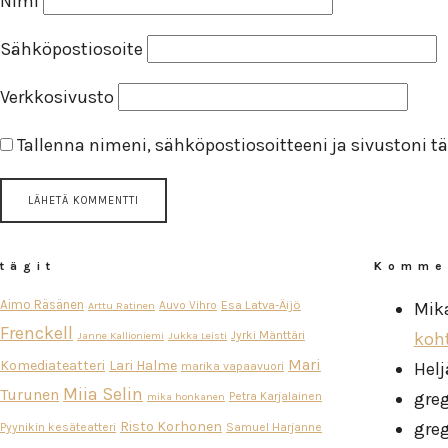
Nimi
Sähköpostiosoite
Verkkosivusto
Tallenna nimeni, sähköpostiosoitteeni ja sivustoni
tägit
Komme
Aimo Räsänen
Esa Latva-Äijö
Auvo Vihro
Mik
Arttu Ratinen
Frenckell
Jyrki Mänttäri
koh
Janne Kallioniemi
Jukka Leisti
Mari
Komediateatteri
Lari Halme
Helj
marika vapaavuori
Miia Selin
Turunen
gre
Petra Karjalainen
mika honkanen
Risto Korhonen
gre
Pyynikin kesäteatteri
Samuel Harjanne