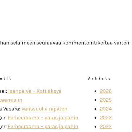
 tähän selaimeen seuraavaa kommentointikertaa varten.
ntit
Arkisto
ael
:
Isänpäivä – Kotiläksyä
2026
taamisiin
2025
ä Vasara
:
Varissuolla räpäten
2024
ger
:
Perhedraama – paras ja pahin
2023
ger
:
Perhedraama – paras ja pahin
2022