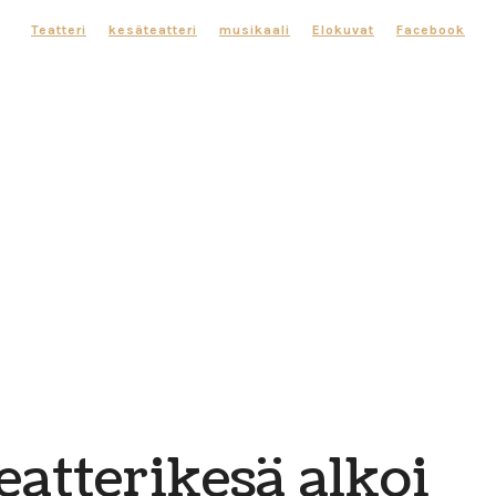
Teatteri
kesäteatteri
musikaali
Elokuvat
Facebook
eatterikesä alkoi