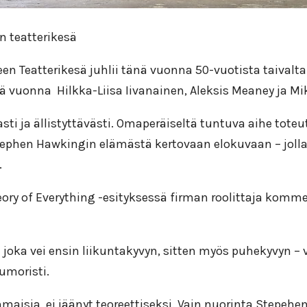
atterikesä
n Teatterikesä juhlii tänä vuonna 50-vuotista taivalta
änä vuonna Hilkka-Liisa Iivanainen, Aleksis Meaney ja Mi
sti ja ällistyttävästi. Omaperäiseltä tuntuva aihe toteutu
 Stephen Hawkingin elämästä kertovaan elokuvaan – jol
.
eory of Everything -esityksessä firman roolittaja komme
 joka vei ensin liikuntakyvyn, sitten myös puhekyvyn –
umoristi.
aisia, ei jäänyt teoreettiseksi. Vain nuorinta Stepeheni