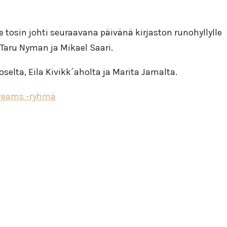
 tosin johti seuraavana päivänä kirjaston runohyllylle
, Taru Nyman ja Mikael Saari.
hoselta, Eila Kivikk´aholta ja Marita Jamalta.
dreams -ryhmä