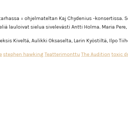
tarhassa = ohjelmateltan Kaj Chydenius -konsertissa. Se
eliä lauloivat sielua sivelevästi Antti Holma. Maria Pere
ksis Kiveltä, Aulikki Oksaselta, Larin Kyöstiltä, Ilpo Tii
e
stephen hawking
Teatterimonttu
The Audition
toxic 