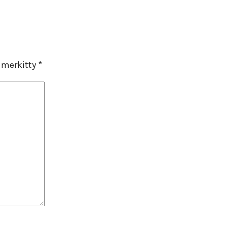
n merkitty
*