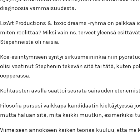
diagnoosia vammaisuudesta.
LizArt Productions & toxic dreams -ryhmä on pelkkää ide
miten roolittaa? Miksi vain ns. terveet yleensä esittäv
Stepehneistä oli naisia.
Koe-esiintymiseen syntyi sirkusmeininkiä niin pyörätuole
olisi vaatinut Stephenin tekevän sitä tai tätä, kuten
oopperassa.
Kohtausten avulla saattoi seurata sairauden etenemist
Filosofia pursusi vaikkapa kandidaatin kieltäytyessä jos
mutta haluan sitä, mitä kaikki muutkin, esimerkiksi tu
Viimeiseen annokseen kaiken teoriaa kuuluu, että me 