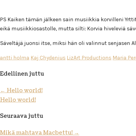
PS Kaiken tämän jälkeen sain musiikkia korvilleni Yrtti
eikä musiikkiosastolle, mutta silti: Korvia hiveleviä säv
Säveltäjä juonsi itse, miksi hän oli valinnut senjasen Ale
antti holma
Kaj Chydenius
LizArt Productions
Maria Per
Edellinen juttu
←
Hello world!
Hello world!
Seuraava juttu
Mikä mahtava Macbettu!
→