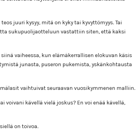
eos juuri kysyy, mitä on kyky tai kyvyttömyys. Tai
ta sukupuolijaotteluun vastattiin siten, että kaksi
ta siinä vaiheessa, kun elämäkerrallisen elokuvan käsis
hästymistä junasta, puseron pukemista, yskänkohtausta
ilmälasit vaihtuivat seuraavan vuosikymmenen malliin.
ai voivani kävellä vielä joskus? En voi enää kävellä,
iellä on toivoa.