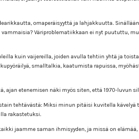
arikkautta, omaperäisyyttä ja lahjakkuutta. Sinällään t
ät vammaisia? Väriproblematiikkaan ei nyt puututtu, mut
illa kuin vaijereilla, joiden avulla tehtiin yhtä ja tois
 polkupyöräilyä, smalltalkia, kaatumista rapuissa, myö
ä, ajan etenemisen näki myös siten, että 1970-luvun s
tain tehtävästä: Miksi minun pitäisi kuvitella kävelyä t
lla rakastetuksi.
kaikki jaamme saman ihmisyyden, ja missä on elämää, s