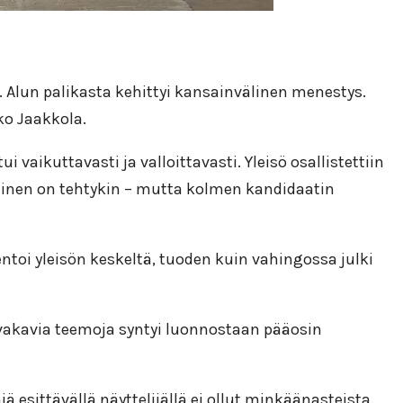
. Alun palikasta kehittyi kansainvälinen menestys.
ko Jaakkola.
i vaikuttavasti ja valloittavasti. Yleisö osallistettiin
lainen on tehtykin – mutta kolmen kandidaatin
ntoi yleisön keskeltä, tuoden kuin vahingossa julki
 vakavia teemoja syntyi luonnostaan pääosin
ä esittävällä näyttelijällä ei ollut minkäänasteista