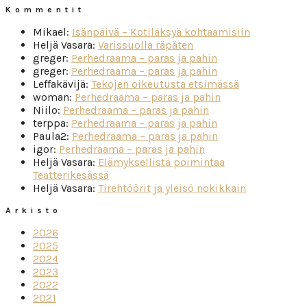
Kommentit
Mikael
:
Isänpäivä – Kotiläksyä kohtaamisiin
Heljä Vasara
:
Varissuolla räpäten
greger
:
Perhedraama – paras ja pahin
greger
:
Perhedraama – paras ja pahin
Leffakävijä
:
Tekojen oikeutusta etsimässä
woman
:
Perhedraama – paras ja pahin
Niilo
:
Perhedraama – paras ja pahin
terppa
:
Perhedraama – paras ja pahin
Paula2
:
Perhedraama – paras ja pahin
igor
:
Perhedraama – paras ja pahin
Heljä Vasara
:
Elämyksellistä poimintaa
Teatterikesässä
Heljä Vasara
:
Tirehtöörit ja yleisö nokikkain
Arkisto
2026
2025
2024
2023
2022
2021