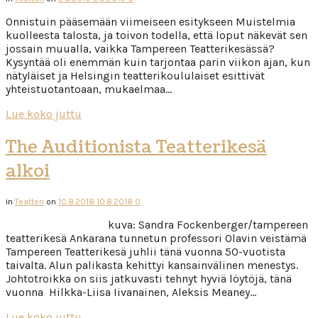
Onnistuin pääsemään viimeiseen esitykseen Muistelmia
kuolleesta talosta, ja toivon todella, että loput näkevät sen
jossain muualla, vaikka Tampereen Teatterikesässä?
Kysyntää oli enemmän kuin tarjontaa parin viikon ajan, kun
nätyläiset ja Helsingin teatterikoululaiset esittivät
yhteistuotantoaan, mukaelmaa…
Lue koko juttu
The Auditionista Teatterikesä
alkoi
in
Teatteri
on
10.8.2018
10.8.2018
0
kuva: Sandra Fockenberger/tampereen
teatterikesä Ankarana tunnetun professori Olavin veistämä
Tampereen Teatterikesä juhlii tänä vuonna 50-vuotista
taivalta. Alun palikasta kehittyi kansainvälinen menestys.
Johtotroikka on siis jatkuvasti tehnyt hyviä löytöjä, tänä
vuonna Hilkka-Liisa Iivanainen, Aleksis Meaney…
Lue koko juttu