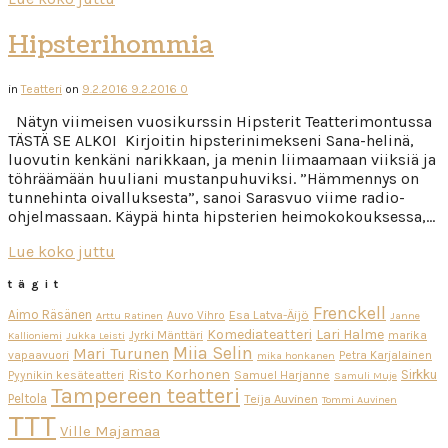
Hipsterihommia
in
Teatteri
on
9.2.2016
9.2.2016
0
Nätyn viimeisen vuosikurssin Hipsterit Teatterimontussa
TÄSTÄ SE ALKOI Kirjoitin hipsterinimekseni Sana-helinä,
luovutin kenkäni narikkaan, ja menin liimaamaan viiksiä ja
töhräämään huuliani mustanpuhuviksi. ”Hämmennys on
tunnehinta oivalluksesta”, sanoi Sarasvuo viime radio-
ohjelmassaan. Käypä hinta hipsterien heimokokouksessa,…
Lue koko juttu
tägit
Frenckell
Aimo Räsänen
Esa Latva-Äijö
Auvo Vihro
Arttu Ratinen
Janne
Komediateatteri
Lari Halme
Jyrki Mänttäri
marika
Kallioniemi
Jukka Leisti
Miia Selin
Mari Turunen
vapaavuori
Petra Karjalainen
mika honkanen
Risto Korhonen
Sirkku
Pyynikin kesäteatteri
Samuel Harjanne
Samuli Muje
Tampereen teatteri
Peltola
Teija Auvinen
Tommi Auvinen
TTT
Ville Majamaa