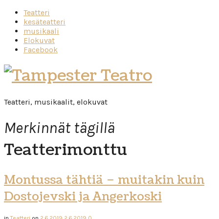
Teatteri
kesäteatteri
musikaali
Elokuvat
Facebook
Tampester
Teatro
Teatteri, musikaalit, elokuvat
Merkinnät tägillä
Teatterimonttu
Montussa tähtiä – muitakin kuin
Dostojevski ja Angerkoski
in
Teatteri
on
2.6.2019
2.6.2019
0