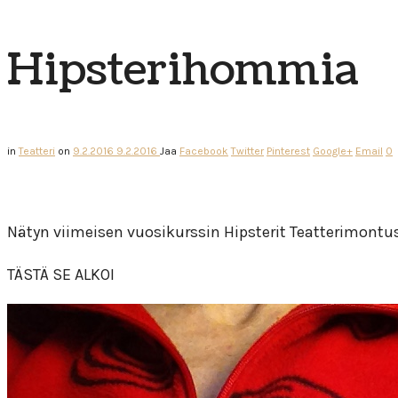
Hipsterihommia
in
Teatteri
on
9.2.2016
9.2.2016
Jaa
Facebook
Twitter
Pinterest
Google+
Email
0
Nätyn viimeisen vuosikurssin Hipsterit Teatterimontu
TÄSTÄ SE ALKOI