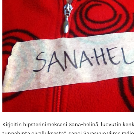
Kirjoitin hipsterinimekseni Sana-helinä, luovutin k
tunnehinta oivalluksesta”, sanoi Sarasvuo viime rad