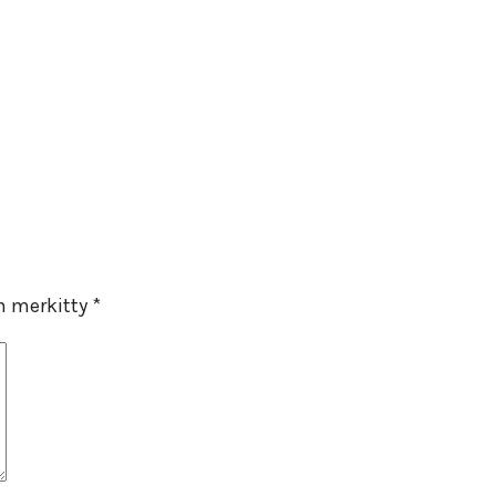
on merkitty
*