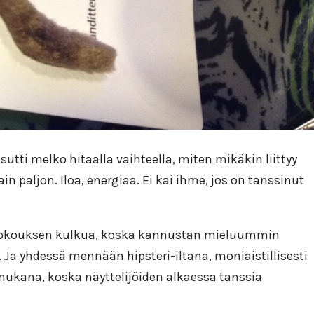
sutti melko hitaalla vaihteella, miten mikäkin liittyy
paljon. Iloa, energiaa. Ei kai ihme, jos on tanssinut
mokokouksen kulkua, koska kannustan mieluummin
. Ja yhdessä mennään hipsteri-iltana, moniaistillisesti
mukana, koska näyttelijöiden alkaessa tanssia