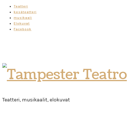
Teatteri
kesäteatteri
musikaali
Elokuvat
Facebook
Tampester
Teatro
Teatteri, musikaalit, elokuvat