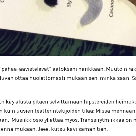
ös ”pahaa-aavistelevat” aatokseni narikkaan. Mu
utoin rak
uvan ottaa huolettomasti mukaan sen, minkä saan. Sain 
. En käy alusta pitäen selvittämään hipstereiden hei
än kuin uusien teatterintekijöiden tilaa: Missä mennään
taan.
Musiikkiosio yllättää myös.
Transsirytmiikkaa on 
 mennä mukaan. Jeee, kutsu kävi saman tien.