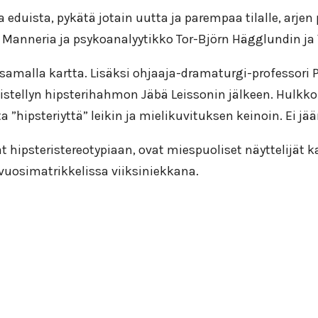
uista, pykätä jotain uutta ja parempaa tilalle, arjen p
anneria ja psykoanalyytikko Tor-Björn Hägglundin ja V
amalla kartta. Lisäksi ohjaaja-dramaturgi-professori P
iistellyn hipsterihahmon Jäbä Leissonin jälkeen. Hulkk
 ”hipsteriyttä” leikin ja mielikuvituksen keinoin. Ei jää
 hipsteristereotypiaan, ovat miespuoliset näyttelijät ka
 vuosimatrikkelissa viiksiniekkana.