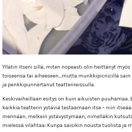
Yllätin itseni sillä, miten nopeasti olin heittänyt my
toiseensa tai aiheeseen…mutta munkkipicnicillä sain l
ja penkkipunnertanut teatterireissulla.
Keskivaiheillaan esitys on kuin aikuisten puuhamaa
kaikkia teatterin ystäviä testaamaan itse – niin itseä
mennään, melkein ystävystymään, nimelläkin kutsu
mielessä vilahtaa: Kunpa saisikin nousta tuolista ja