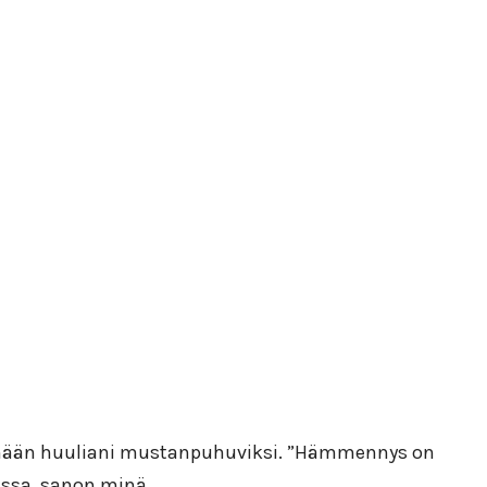
räämään huuliani mustanpuhuviksi. ”Hämmennys on
essa, sanon minä.