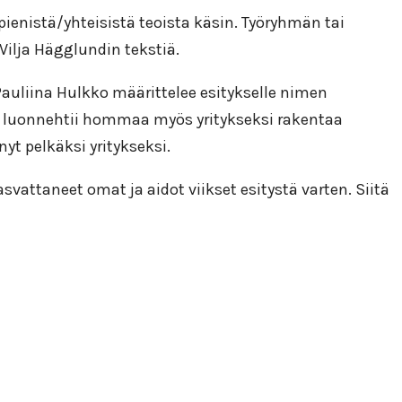
ienistä/yhteisistä teoista käsin.
Työryhmän tai
ilja Hägglundin tekstiä.
auliina Hulkko määrittelee esitykselle nimen
o
luonnehtii hommaa myös yritykseksi rakentaa
nyt pelkäksi yritykseksi.
svattaneet omat ja aidot viikset esitystä varten. Siitä