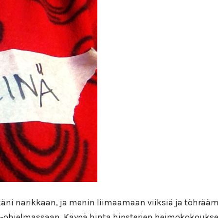
enkäni narikkaan, ja menin liimaamaan viiksiä ja töh
io-ohjelmassaan. Käypä hinta hipsterien heimokokouks