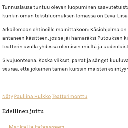
Tunnuslause tuntuu olevan luopuminen saavutetuista ed
kunkin oman tekstiluomuksen lomassa on Eeva-Liisa M
Arkailemaan ehtineille mainittakoon: Käsiohjelma on s
antaneen käsitteen, jos se jäi hämäräksi Putouksen k
teatterin avulla yhdessä olemisen mieltä ja uudenlaista
Sivujuonteena: Koska viikset, parrat ja sänget kuuluvat
seuraa, että jokainen tämän kurssin maisteri esiintyy
Näty
Pauliina Hulkko
Teatterimonttu
Edellinen juttu
←
Matkalla taivaaseen