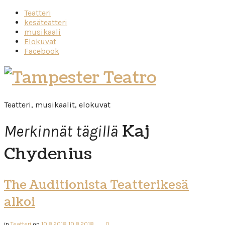
Teatteri
kesäteatteri
musikaali
Elokuvat
Facebook
Tampester
Teatro
Teatteri, musikaalit, elokuvat
Kaj
Merkinnät tägillä
Chydenius
The Auditionista Teatterikesä
alkoi
in
Teatteri
on
10.8.2018
10.8.2018
0