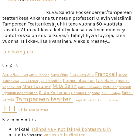
kuva: Sandra Fockenberger/tampereen
teatterikesä Ankarana tunnetun professori Olavin veistämä
Tampereen Teatterikesä juhlii tänä vuonna 50-vuotista
taivalta. Alun palikasta kehittyi kansainvälinen menestys.
Johtotroikka on siis jatkuvasti tehnyt hyviä löytöjä, tänä
vuonna Hilkka-Liisa Iivanainen, Aleksis Meaney…
Lue koko juttu
tägit
Frenckell
Aimo Räsänen
Esa Latva-Äijö
Auvo Vihro
Arttu Ratinen
Janne
Komediateatteri
Lari Halme
Jyrki Mänttäri
marika
Kallioniemi
Jukka Leisti
Miia Selin
Mari Turunen
vapaavuori
Petra Karjalainen
mika honkanen
Risto Korhonen
Sirkku
Pyynikin kesäteatteri
Samuel Harjanne
Samuli Muje
Tampereen teatteri
Peltola
Teija Auvinen
Tommi Auvinen
TTT
Ville Majamaa
Kommentit
Mikael
:
Isänpäivä – Kotiläksyä kohtaamisiin
Heljä Vasara
:
Varissuolla räpäten