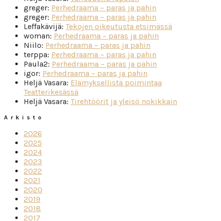
greger
:
Perhedraama – paras ja pahin
greger
:
Perhedraama – paras ja pahin
Leffakävijä
:
Tekojen oikeutusta etsimässä
woman
:
Perhedraama – paras ja pahin
Niilo
:
Perhedraama – paras ja pahin
terppa
:
Perhedraama – paras ja pahin
Paula2
:
Perhedraama – paras ja pahin
igor
:
Perhedraama – paras ja pahin
Heljä Vasara
:
Elämyksellistä poimintaa
Teatterikesässä
Heljä Vasara
:
Tirehtöörit ja yleisö nokikkain
Arkisto
2026
2025
2024
2023
2022
2021
2020
2019
2018
2017