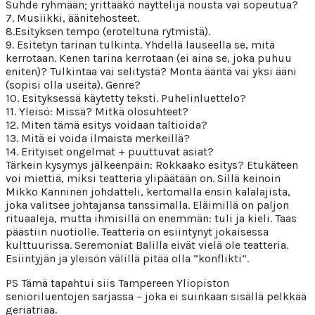
Suhde ryhmään; yrittääkö näyttelijä nousta vai sopeutua?
7. Musiikki, äänitehosteet.
8.Esityksen tempo (eroteltuna rytmistä).
9. Esitetyn tarinan tulkinta. Yhdellä lauseella se, mitä
kerrotaan. Kenen tarina kerrotaan (ei aina se, joka puhuu
eniten)? Tulkintaa vai selitystä? Monta ääntä vai yksi ääni
(sopisi olla useita). Genre?
10. Esityksessä käytetty teksti. Puhelinluettelo?
11. Yleisö: Missä? Mitkä olosuhteet?
12. Miten tämä esitys voidaan taltioida?
13. Mitä ei voida ilmaista merkeillä?
14. Erityiset ongelmat + puuttuvat asiat?
Tärkein kysymys jälkeenpäin: Rokkaako esitys? Etukäteen
voi miettiä, miksi teatteria ylipäätään on. Sillä keinoin
Mikko Kanninen johdatteli, kertomalla ensin kalalajista,
joka valitsee johtajansa tanssimalla. Eläimillä on paljon
rituaaleja, mutta ihmisillä on enemmän: tuli ja kieli. Taas
päästiin nuotiolle. Teatteria on esiintynyt jokaisessa
kulttuurissa. Seremoniat Balilla eivät vielä ole teatteria.
Esiintyjän ja yleisön välillä pitää olla ”konflikti”.
PS Tämä tapahtui siis Tampereen Yliopiston
senioriluentojen sarjassa – joka ei suinkaan sisällä pelkkää
geriatriaa.