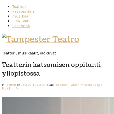
Teatteri
kesäteatteri
musikaali
Elokuvat
Facebook
Tampester
Teatro
Teatteri, musikaalit, elokuvat
Teatterin katsomisen oppitunti
yliopistossa
in
Teatteri
on
28.3.2014
28.3.2014
Jaa
Facebook
Twitter
Pinterest
Google+
Email
0