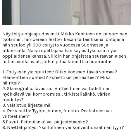
Näyttelijä-ohjaaja-dosentti Mikko Kanninen on katsomisen
työläinen. Tampereen Teatterikesän taiteellisena johtajana
hän seuloo yli 300 esitystä vuodessa Suomessa ja
ulkomailla. Nätyn opettajana hän käy esityksissä myös
oppilaidensa kanssa. Silloin hän ohjeistaa seuraavanlaisen
listan avulla asiat, joihin pitää kiinnittää huomiota:
1. Esityksen yleispiirteet: Oliko koossapitävää voimaa?
Elementtien suhteet? Esteettiset periaatteet? Mikä
häiritsi?
2. Skenografia, lavastus: Viitteellinen vai todellinen,
hyökkäävä vai kompromissi, tirkistelläänkö, värien
merkitys?
3. Valaistusjärjestelmä.
4. Rekvisiitta: Tyyppi, suhde, funktio. Realistinen vai
viitteellinen?
5.Puvut: Peitetäänkö vai paljastetaanko?
6. Näyttelijäntyö: Yksilöllinen vai konventionaalinen tyyli?