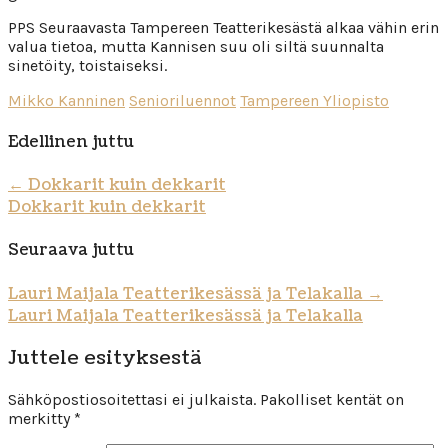
PPS Seuraavasta Tampereen Teatterikesästä alkaa vähin erin
valua tietoa, mutta Kannisen suu oli siltä suunnalta
sinetöity, toistaiseksi.
Mikko Kanninen
Senioriluennot
Tampereen Yliopisto
Edellinen juttu
←
Dokkarit kuin dekkarit
Dokkarit kuin dekkarit
Seuraava juttu
Lauri Maijala Teatterikesässä ja Telakalla
→
Lauri Maijala Teatterikesässä ja Telakalla
Juttele esityksestä
Sähköpostiosoitettasi ei julkaista.
Pakolliset kentät on
merkitty
*