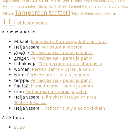
Miia Selin
Mari Turunen
vapaavuori
Petra Karjalainen
mika honkanen
Risto Korhonen
Sirkku
Pyynikin kesäteatteri
Samuel Harjanne
Samuli Muje
Tampereen teatteri
Peltola
Teija Auvinen
Tommi Auvinen
TTT
Ville Majamaa
Kommentit
Mikael
:
Isänpäivä – Kotiläksyä kohtaamisiin
Heljä Vasara
:
Varissuolla räpäten
greger
:
Perhedraama – paras ja pahin
greger
:
Perhedraama – paras ja pahin
Leffakävijä
:
Tekojen oikeutusta etsimässä
woman
:
Perhedraama – paras ja pahin
Niilo
:
Perhedraama – paras ja pahin
terppa
:
Perhedraama – paras ja pahin
Paula2
:
Perhedraama – paras ja pahin
igor
:
Perhedraama – paras ja pahin
Heljä Vasara
:
Elämyksellistä poimintaa
Teatterikesässä
Heljä Vasara
:
Tirehtöörit ja yleisö nokikkain
Arkisto
2026