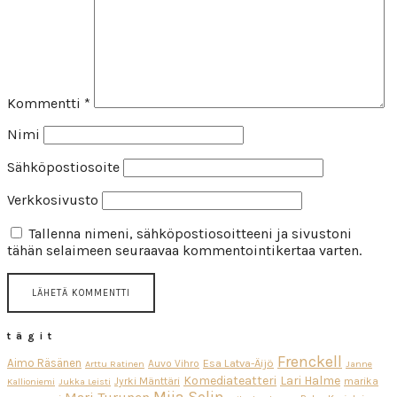
Kommentti
*
Nimi
Sähköpostiosoite
Verkkosivusto
Tallenna nimeni, sähköpostiosoitteeni ja sivustoni
tähän selaimeen seuraavaa kommentointikertaa varten.
tägit
Frenckell
Aimo Räsänen
Esa Latva-Äijö
Auvo Vihro
Arttu Ratinen
Janne
Komediateatteri
Lari Halme
Jyrki Mänttäri
marika
Kallioniemi
Jukka Leisti