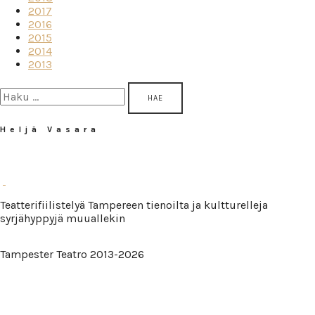
2017
2016
2015
2014
2013
Haku:
Heljä Vasara
Teatterifiilistelyä Tampereen tienoilta ja kultturelleja
syrjähyppyjä muuallekin
Tampester Teatro 2013-2026