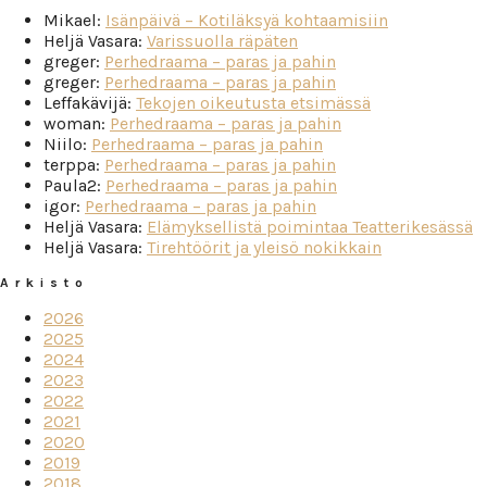
Mikael
:
Isänpäivä – Kotiläksyä kohtaamisiin
Heljä Vasara
:
Varissuolla räpäten
greger
:
Perhedraama – paras ja pahin
greger
:
Perhedraama – paras ja pahin
Leffakävijä
:
Tekojen oikeutusta etsimässä
woman
:
Perhedraama – paras ja pahin
Niilo
:
Perhedraama – paras ja pahin
terppa
:
Perhedraama – paras ja pahin
Paula2
:
Perhedraama – paras ja pahin
igor
:
Perhedraama – paras ja pahin
Heljä Vasara
:
Elämyksellistä poimintaa Teatterikesässä
Heljä Vasara
:
Tirehtöörit ja yleisö nokikkain
Arkisto
2026
2025
2024
2023
2022
2021
2020
2019
2018