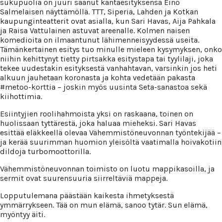
sukupuolia on juuri saanut kantaesityksensä Eino
Salmelaisen näyttämöllä. TTT, Siperia, Lahden ja Kotkan
kaupunginteatterit ovat asialla, kun Sari Havas, Aija Pahkala
ja Raisa Vattulainen astuvat areenalle. Kolmen naisen
komedioita on ilmaantunut lähimenneisyydessä useita.
Tämänkertainen esitys tuo minulle mieleen kysymyksen, onko
niihin kehittynyt tietty pirtsakka esitystapa tai tyylilaji, joka
tekee uudestakin esityksestä vanhahtavan, varsinkin jos heti
alkuun jauhetaan koronasta ja kohta vedetään pakasta
#metoo-korttia – joskin myös uusinta Seta-sanastoa sekä
kiihottimia.
Esiintyjien roolihahmoista yksi on raskaana, toinen on
huolissaan tyttärestä, joka haluaa mieheksi. Sari Havas
esittää eläkkeellä olevaa Vähemmistöneuvonnan työntekijää –
ja kerää suurimman huomion yleisöltä vaatimalla hoivakotiin
dildoja turbomoottorilla.
Vähemmistöneuvonnan toimisto on luotu mappikasoilla, ja
sermit ovat suurensuuria siirreltäviä mappeja.
Lopputulemana päästään kaikesta ihmetyksestä
ymmärrykseen. Tää on mun elämä, sanoo tytär. Sun elämä,
myöntyy äiti.