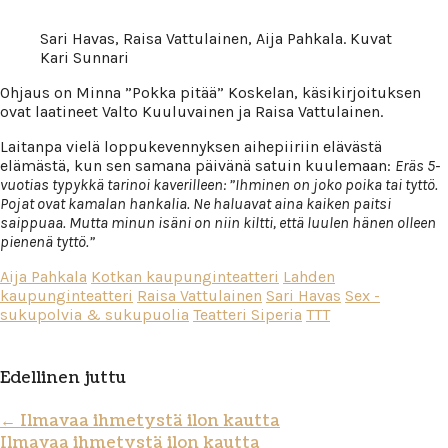
Sari Havas, Raisa Vattulainen, Aija Pahkala. Kuvat
Kari Sunnari
Ohjaus on Minna ”Pokka pitää” Koskelan, käsikirjoituksen
ovat laatineet Valto Kuuluvainen ja Raisa Vattulainen.
Laitanpa vielä loppukevennyksen aihepiiriin elävästä
elämästä, kun sen samana päivänä satuin kuulemaan:
Eräs 5-
vuotias typykkä tarinoi kaverilleen: ”Ihminen on joko poika tai tyttö.
Pojat ovat kamalan hankalia. Ne haluavat aina kaiken paitsi
saippuaa. Mutta minun isäni on niin kiltti, että luulen hänen olleen
pienenä tyttö.”
Aija Pahkala
Kotkan kaupunginteatteri
Lahden
kaupunginteatteri
Raisa Vattulainen
Sari Havas
Sex -
sukupolvia & sukupuolia
Teatteri Siperia
TTT
Edellinen juttu
←
Ilmavaa ihmetystä ilon kautta
Ilmavaa ihmetystä ilon kautta