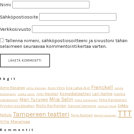
Nimi
Sähköpostiosoite
Verkkosivusto
Tallenna nimeni, sähköpostiosoitteeni ja sivustoni tähän
selaimeen seuraavaa kommentointikertaa varten.
tägit
Frenckell
Aimo Räsänen
Esa Latva-Äijö
Auvo Vihro
Arttu Ratinen
Janne
Komediateatteri
Lari Halme
Jyrki Mänttäri
marika
Kallioniemi
Jukka Leisti
Miia Selin
Mari Turunen
vapaavuori
Petra Karjalainen
mika honkanen
Risto Korhonen
Sirkku
Pyynikin kesäteatteri
Samuel Harjanne
Samuli Muje
TTT
Tampereen teatteri
Peltola
Teija Auvinen
Tommi Auvinen
Ville Majamaa
Kommentit