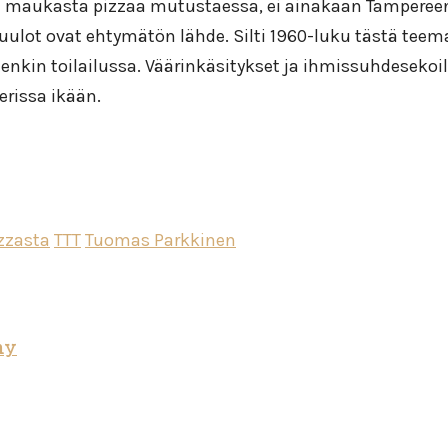
ja maukasta pizzaa mutustaessa, ei ainakaan Tamperee
uulot ovat ehtymätön lähde. Silti 1960-luku tästä te
nkin toilailussa. Väärinkäsitykset ja ihmissuhdesekoilu
erissa ikään.
zzasta
TTT
Tuomas Parkkinen
ny