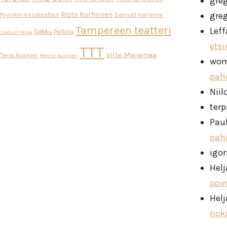
gre
Risto Korhonen
gre
Pyynikin kesäteatteri
Samuel Harjanne
Tampereen teatteri
Leff
Sirkku Peltola
Samuli Muje
ets
TTT
Ville Majamaa
Teija Auvinen
Tommi Auvinen
wo
pah
Niil
ter
Pau
pah
igor
Helj
poi
Helj
nok