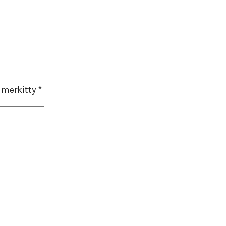
n merkitty
*