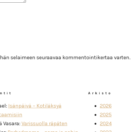
 tähän selaimeen seuraavaa kommentointikertaa varten.
ntit
Arkisto
ael
:
Isänpäivä – Kotiläksyä
2026
taamisiin
2025
ä Vasara
:
Varissuolla räpäten
2024