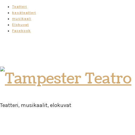
Teatteri
kesäteatteri
musikaali
Elokuvat
Facebook
Tampester
Teatro
Teatteri, musikaalit, elokuvat