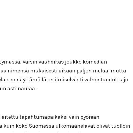
täytymässä. Varsin vauhdikas joukko komedian
a saa nimensä mukaisesti aikaan paljon melua, mutta
melaisen näyttämöllä on ilmiselvästi valmistauduttu jo
uun asti nauraa.
 laitettu tapahtumapaikaksi vain pyöreän
 kuin koko Suomessa ulkomaanelävät olivat tuolloin