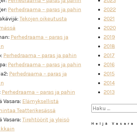
ger
:
Perhedraama – paras ja pahin
2023
ger
:
Perhedraama – paras ja pahin
2022
akävijä
:
Tekojen oikeutusta
2021
imässä
2020
man
:
Perhedraama – paras ja
2019
in
2018
o
:
Perhedraama – paras ja pahin
2017
ppa
:
Perhedraama – paras ja pahin
2016
la2
:
Perhedraama – paras ja
2015
in
2014
:
Perhedraama – paras ja pahin
2013
ä Vasara
:
Elämyksellistä
Haku:
mintaa Teatterikesässä
ä Vasara
:
Tirehtöörit ja yleisö
Heljä Vasara
ikkain