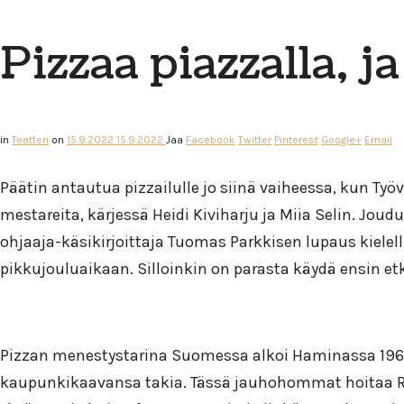
Pizzaa piazzalla, ja
in
Teatteri
on
15.9.2022
15.9.2022
Jaa
Facebook
Twitter
Pinterest
Google+
Email
Päätin antautua pizzailulle jo siinä vaiheessa, kun Ty
mestareita, kärjessä Heidi Kiviharju ja Miia Selin. J
ohjaaja-käsikirjoittaja Tuomas Parkkisen lupaus kielell
pikkujouluaikaan. Silloinkin on parasta käydä ensin etk
Pizzan menestystarina Suomessa alkoi Haminassa 1961, 
kaupunkikaavansa takia. Tässä jauhohommat hoitaa R