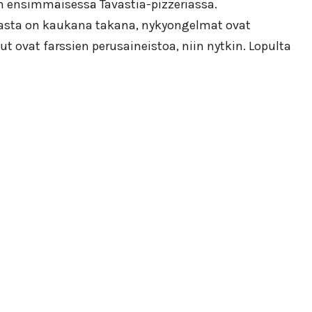
n ensimmäisessä Tavastia-pizzeriassa.
emasta on kaukana takana, nykyongelmat ovat
t ovat farssien perusaineistoa, niin nytkin. Lopulta