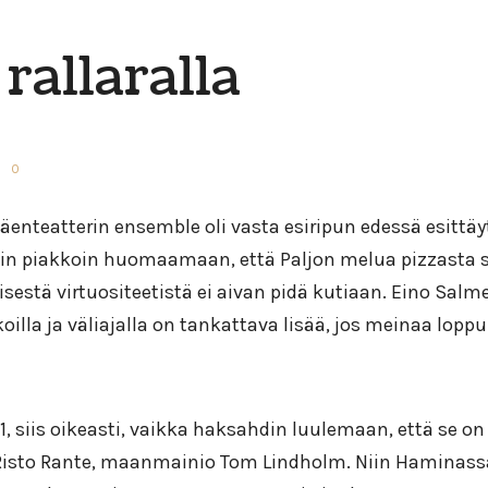
 rallaralla
0
öväenteatterin ensemble oli vasta esiripun edessä esit
ouduin piakkoin huomaamaan, että Paljon melua pizzast
isestä virtuositeetistä ei aivan pidä kutiaan. Eino Sal
oilla ja väliajalla on tankattava lisää, jos meinaa lopp
siis oikeasti, vaikka haksahdin luulemaan, että se on
isto Rante, maanmainio Tom Lindholm. Niin Haminassa