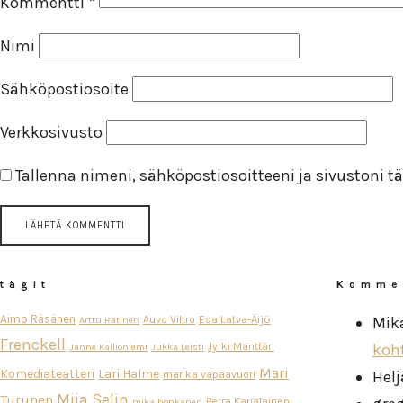
Kommentti
*
Nimi
Sähköpostiosoite
Verkkosivusto
Tallenna nimeni, sähköpostiosoitteeni ja sivustoni
tägit
Komme
Aimo Räsänen
Esa Latva-Äijö
Auvo Vihro
Mik
Arttu Ratinen
Frenckell
Jyrki Mänttäri
koh
Janne Kallioniemi
Jukka Leisti
Mari
Komediateatteri
Lari Halme
Helj
marika vapaavuori
Miia Selin
Turunen
Petra Karjalainen
mika honkanen