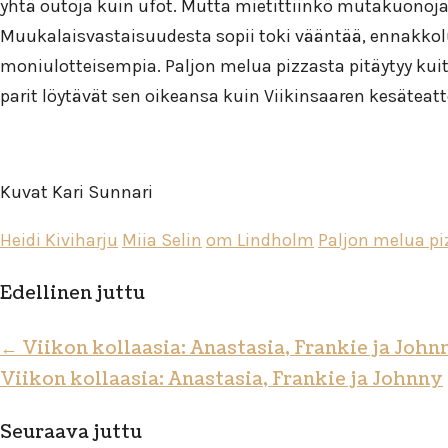
yhtä outoja kuin ufot. Mutta mietittiinkö mutakuono
Muukalaisvastaisuudesta sopii toki vääntää, ennakkol
moniulotteisempia. Paljon melua pizzasta pitäytyy kuite
parit löytävät sen oikeansa kuin Viikinsaaren kesäteatt
Kuvat Kari Sunnari
Heidi Kiviharju
Miia Selin
om Lindholm
Paljon melua pi
Edellinen juttu
←
Viikon kollaasia: Anastasia, Frankie ja John
Viikon kollaasia: Anastasia, Frankie ja Johnny
Seuraava juttu