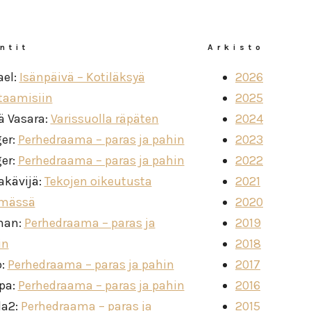
ntit
Arkisto
ael
:
Isänpäivä – Kotiläksyä
2026
taamisiin
2025
ä Vasara
:
Varissuolla räpäten
2024
ger
:
Perhedraama – paras ja pahin
2023
ger
:
Perhedraama – paras ja pahin
2022
akävijä
:
Tekojen oikeutusta
2021
imässä
2020
man
:
Perhedraama – paras ja
2019
in
2018
o
:
Perhedraama – paras ja pahin
2017
ppa
:
Perhedraama – paras ja pahin
2016
la2
:
Perhedraama – paras ja
2015