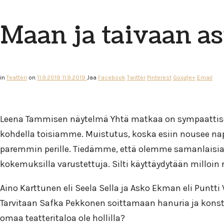
Maan ja taivaan as
in
Teatteri
on
11.9.2019
11.9.2019
Jaa
Facebook
Twitter
Pinterest
Google+
Email
Leena Tammisen näytelmä Yhtä matkaa on sympaattisesti
kohdella toisiamme. Muistutus, koska esiin nousee na
paremmin perille. Tiedämme, että olemme samanlaisia tun
kokemuksilla varustettuja. Silti käyttäydytään milloin ra
Aino Karttunen eli Seela Sella ja Asko Ekman eli Punt
Tarvitaan Safka Pekkonen soittamaan hanuria ja konst
omaa teatteritaloa ole hollilla?