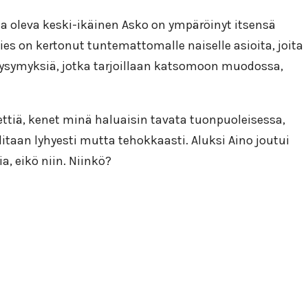
a oleva keski-ikäinen Asko on ympäröinyt itsensä
ies on kertonut tuntemattomalle naiselle asioita, joita
 kysymyksiä, jotka tarjoillaan katsomoon muodossa,
ettiä, kenet minä haluaisin tavata tuonpuoleisessa,
ditaan lyhyesti mutta tehokkaasti. Aluksi Aino joutui
, eikö niin. Niinkö?