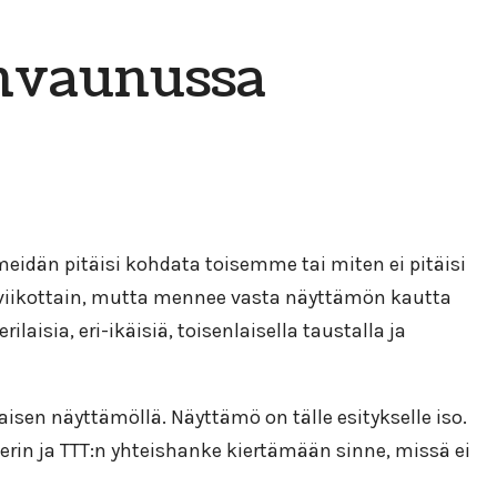
anvaunussa
eidän pitäisi kohdata toisemme tai miten ei pitäisi
 viikottain, mutta mennee vasta näyttämön kautta
sia, eri-ikäisiä, toisenlaisella taustalla ja
sen näyttämöllä. Näyttämö on tälle esitykselle iso.
rin ja TTT:n yhteishanke kiertämään sinne, missä ei