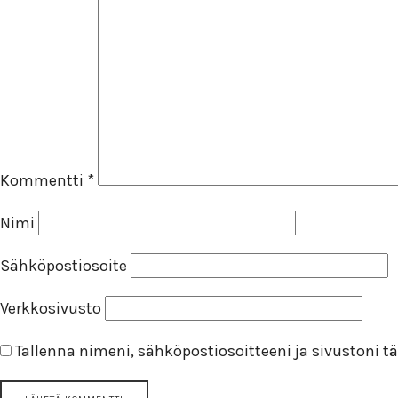
Kommentti
*
Nimi
Sähköpostiosoite
Verkkosivusto
Tallenna nimeni, sähköpostiosoitteeni ja sivustoni