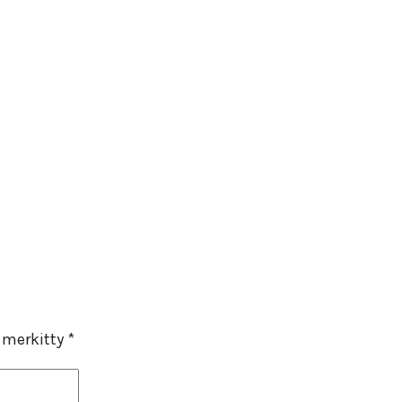
n merkitty
*