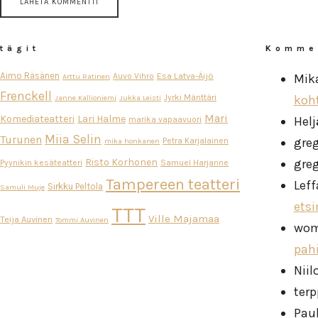
tägit
Komme
Aimo Räsänen
Esa Latva-Äijö
Auvo Vihro
Mik
Arttu Ratinen
Frenckell
Jyrki Mänttäri
koh
Janne Kallioniemi
Jukka Leisti
Mari
Komediateatteri
Lari Halme
Helj
marika vapaavuori
Miia Selin
Turunen
gre
Petra Karjalainen
mika honkanen
Risto Korhonen
gre
Pyynikin kesäteatteri
Samuel Harjanne
Tampereen teatteri
Leff
Sirkku Peltola
Samuli Muje
ets
TTT
Ville Majamaa
Teija Auvinen
Tommi Auvinen
wo
pah
Niil
ter
Pau