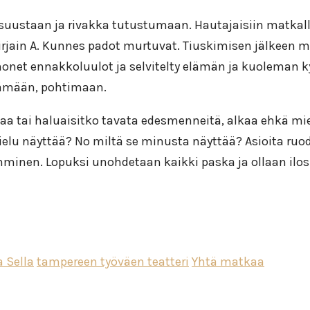
suustaan ja rivakka tutustumaan. Hautajaisiin matkall
kirjain A. Kunnes padot murtuvat. Tiuskimisen jälkeen m
 monet ennakkoluulot ja selvitelty elämän ja kuoleman
elämään, pohtimaan.
maa tai haluaisitko tavata edesmenneitä, alkaa ehkä mi
sielu näyttää? No miltä se minusta näyttää? Asioita ruo
inen. Lopuksi unohdetaan kaikki paska ja ollaan ilosia
a Sella
tampereen työväen teatteri
Yhtä matkaa