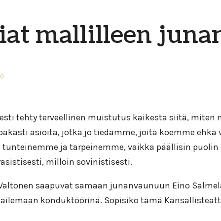
iat mallilleen jun
0
 tehty terveellinen muistutus kaikesta siitä, miten m
pakasti asioita, jotka jo tiedämme, joita koemme ehkä
teinemme ja tarpeinemme, vaikka päällisin puolin erilai
sistisesti, milloin sovinistisesti.
ti Valtonen saapuvat samaan junanvaunuun Eino Salmelai
ailemaan konduktöörinä. Sopisiko tämä Kansallisteatte