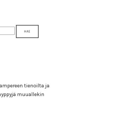
 Tampereen tienoilta ja
ähyppyjä muuallekin