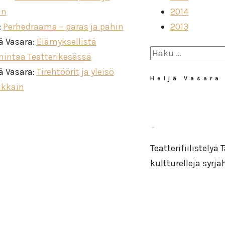
in
2014
:
Perhedraama – paras ja pahin
2013
ä Vasara
:
Elämyksellistä
Haku:
mintaa Teatterikesässä
ä Vasara
:
Tirehtöörit ja yleisö
Heljä Vasara
ikkain
Teatterifiilistelyä
kultturelleja syrj