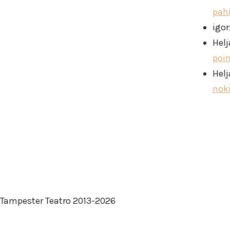
pah
igor
Helj
poi
Helj
nok
Tampester Teatro 2013-2026