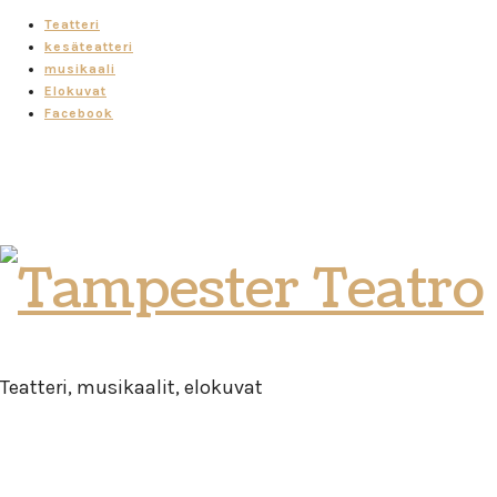
Teatteri
kesäteatteri
musikaali
Elokuvat
Facebook
Tampester
Teatro
Teatteri, musikaalit, elokuvat