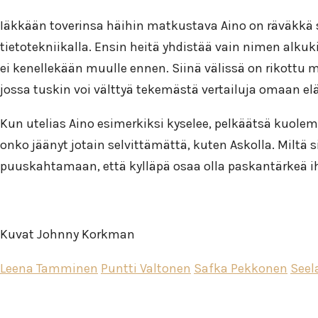
Iäkkään toverinsa häihin matkustava Aino on räväkkä 
tietotekniikalla. Ensin heitä yhdistää vain nimen alku
ei kenellekään muulle ennen. Siinä välissä on rikottu
jossa tuskin voi välttyä tekemästä vertailuja omaan 
Kun utelias Aino esimerkiksi kyselee, pelkäätsä kuole
onko jäänyt jotain selvittämättä, kuten Askolla. Miltä 
puuskahtamaan, että kylläpä osaa olla paskantärkeä ihm
Kuvat Johnny Korkman
Leena Tamminen
Puntti Valtonen
Safka Pekkonen
Seel