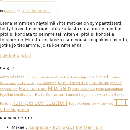
in
Teatteri
on
11.9.2019
11.9.2019
0
Leena Tammisen näytelmä Yhtä matkaa on sympaattisesti
tehty terveellinen muistutus kaikesta siitä, miten meidän
pitäisi kohdata toisemme tai miten ei pitäisi kohdella
toisiamme. Muistutus, koska esiin nousee napakasti asioita,
jotka jo tiedämme, joita koemme ehkä…
Lue koko juttu
tägit
Frenckell
Aimo Räsänen
Esa Latva-Äijö
Auvo Vihro
Arttu Ratinen
Janne
Komediateatteri
Lari Halme
Jyrki Mänttäri
marika
Kallioniemi
Jukka Leisti
Miia Selin
Mari Turunen
vapaavuori
Petra Karjalainen
mika honkanen
Risto Korhonen
Sirkku
Pyynikin kesäteatteri
Samuel Harjanne
Samuli Muje
TTT
Tampereen teatteri
Peltola
Teija Auvinen
Tommi Auvinen
Ville Majamaa
Kommentit
Mikael
:
Isänpäivä – Kotiläksyä kohtaamisiin