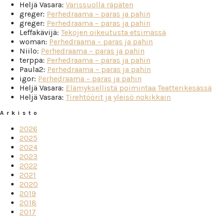
Heljä Vasara
:
Varissuolla räpäten
greger
:
Perhedraama – paras ja pahin
greger
:
Perhedraama – paras ja pahin
Leffakävijä
:
Tekojen oikeutusta etsimässä
woman
:
Perhedraama – paras ja pahin
Niilo
:
Perhedraama – paras ja pahin
terppa
:
Perhedraama – paras ja pahin
Paula2
:
Perhedraama – paras ja pahin
igor
:
Perhedraama – paras ja pahin
Heljä Vasara
:
Elämyksellistä poimintaa Teatterikesässä
Heljä Vasara
:
Tirehtöörit ja yleisö nokikkain
Arkisto
2026
2025
2024
2023
2022
2021
2020
2019
2018
2017