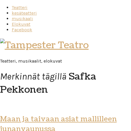
Teatteri
kesäteatteri
musikaali
Elokuvat
Facebook
Tampester
Teatro
Teatteri, musikaalit, elokuvat
Safka
Merkinnät tägillä
Pekkonen
Maan ja taivaan asiat mallilleen
junanvaunussa