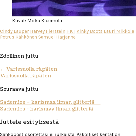
Kuvat: Mirka Kleemola
Cindy Lauper
Harvey Fierstein
HKT
Kinky Boots
Lauri Mikkola
Petrus Kähkönen
Samuel Harjanne
Edellinen juttu
←
Varissuolla räpäten
Varissuolla räpäten
Seuraava juttu
Sademies – karismaa ilman glitteriä
→
Sademies - karismaa ilman glitteriä
Juttele esityksestä
Sähköpostiosoitettasi ei julkaista.
Pakolliset kentät on