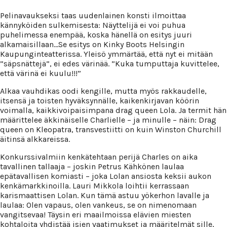
Pelinavaukseksi taas uudenlainen konsti ilmoittaa
kännyköiden sulkemisesta: Näyttelijä ei voi puhua
puhelimessa enempää, koska hänellä on esitys juuri
alkamaisillaan…Se esitys on Kinky Boots Helsingin
Kaupunginteatterissa. Yleisö ymmärtää, että nyt ei mitään
”säpsnättejä”, ei edes värinää. ”Kuka tumputtaja kuvittelee,
että värinä ei kuulu!!!”
Alkaa vauhdikas oodi kengille, mutta myös rakkaudelle,
itsensä ja toisten hyväksynnälle, kaikenkirjavan köörin
voimalla, kaikkivoipaisimpana drag queen Lola. Ja termit hän
määrittelee äkkinäiselle Charlielle – ja minulle – näin: Drag
queen on Kleopatra, transvestiitti on kuin Winston Churchill
äitinsä alkkareissa.
Konkurssivalmiin kenkätehtaan perijä Charles on aika
tavallinen tallaaja – joskin Petrus Kähkönen laulaa
epätavallisen komiasti – joka Lolan ansiosta keksii aukon
kenkämarkkinoilla. Lauri Mikkola loihtii kerrassaan
karismaattisen Lolan. Kun tämä astuu yökerhon lavalle ja
laulaa: Olen vapaus, olen vankeus, se on nimenomaan
vangitsevaa! Täysin eri maailmoissa elävien miesten
kohtaloita yhdistää isien vaatimukset ja määritelmät sille,