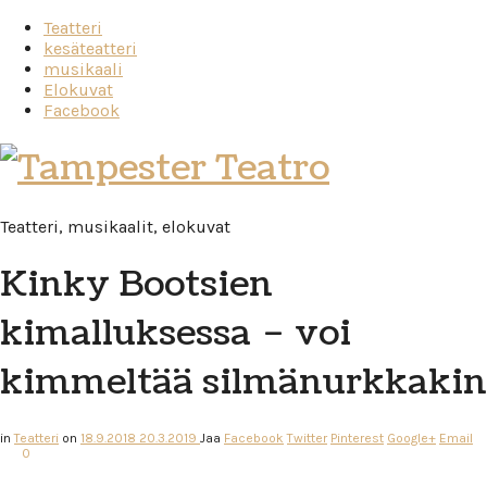
Teatteri
kesäteatteri
musikaali
Elokuvat
Facebook
Tampester
Teatro
Teatteri, musikaalit, elokuvat
Kinky Bootsien
kimalluksessa – voi
kimmeltää silmänurkkakin
in
Teatteri
on
18.9.2018
20.3.2019
Jaa
Facebook
Twitter
Pinterest
Google+
Email
0