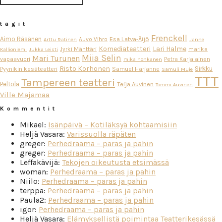
tägit
Frenckell
Aimo Räsänen
Esa Latva-Äijö
Auvo Vihro
Arttu Ratinen
Janne
Komediateatteri
Lari Halme
Jyrki Mänttäri
marika
Kallioniemi
Jukka Leisti
Miia Selin
Mari Turunen
vapaavuori
Petra Karjalainen
mika honkanen
Risto Korhonen
Sirkku
Pyynikin kesäteatteri
Samuel Harjanne
Samuli Muje
TTT
Tampereen teatteri
Peltola
Teija Auvinen
Tommi Auvinen
Ville Majamaa
Kommentit
Mikael
:
Isänpäivä – Kotiläksyä kohtaamisiin
Heljä Vasara
:
Varissuolla räpäten
greger
:
Perhedraama – paras ja pahin
greger
:
Perhedraama – paras ja pahin
Leffakävijä
:
Tekojen oikeutusta etsimässä
woman
:
Perhedraama – paras ja pahin
Niilo
:
Perhedraama – paras ja pahin
terppa
:
Perhedraama – paras ja pahin
Paula2
:
Perhedraama – paras ja pahin
igor
:
Perhedraama – paras ja pahin
Heljä Vasara
:
Elämyksellistä poimintaa Teatterikesässä