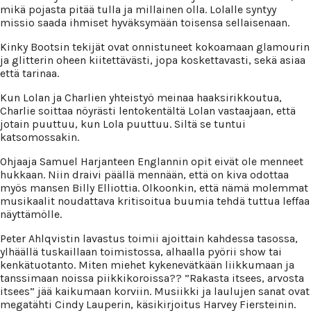
mikä pojasta pitää tulla ja millainen olla. Lolalle syntyy
missio saada ihmiset hyväksymään toisensa sellaisenaan.
Kinky Bootsin tekijät ovat onnistuneet kokoamaan glamourin
ja glitterin oheen kiitettävästi, jopa koskettavasti, sekä asiaa
että tarinaa.
Kun Lolan ja Charlien yhteistyö meinaa haaksirikkoutua,
Charlie soittaa nöyrästi lentokentältä Lolan vastaajaan, että
jotain puuttuu, kun Lola puuttuu. Siltä se tuntui
katsomossakin.
Ohjaaja Samuel Harjanteen Englannin opit eivät ole menneet
hukkaan. Niin draivi päällä mennään, että on kiva odottaa
myös mansen Billy Elliottia. Olkoonkin, että nämä molemmat
musikaalit noudattava kritisoitua buumia tehdä tuttua leffaa
näyttämölle.
Peter Ahlqvistin lavastus toimii ajoittain kahdessa tasossa,
ylhäällä tuskaillaan toimistossa, alhaalla pyörii show tai
kenkätuotanto. Miten miehet kykenevätkään liikkumaan ja
tanssimaan noissa piikkikoroissa?? ”Rakasta itsees, arvosta
itsees” jää kaikumaan korviin. Musiikki ja laulujen sanat ovat
megatähti Cindy Lauperin, käsikirjoitus Harvey Fiersteinin.