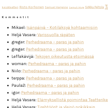
T
Risto Korhonen
Sirkku Peltola
kesäteatteri
Samuel Harjanne
Samuli Muje
Kommentit
Mikael
:
Isänpäivä – Kotiläksyä kohtaamisiin
Heljä Vasara
:
Varissuolla räpäten
greger
:
Perhedraama – paras ja pahin
greger
:
Perhedraama – paras ja pahin
Leffakävijä
:
Tekojen oikeutusta etsimässä
woman
:
Perhedraama – paras ja pahin
Niilo
:
Perhedraama – paras ja pahin
terppa
:
Perhedraama – paras ja pahin
Paula2
:
Perhedraama – paras ja pahin
igor
:
Perhedraama – paras ja pahin
Heljä Vasara
:
Elämyksellistä poimintaa Teatterik
Heljä Vasara
:
Tirehtöörit ja yleisö nokikkain