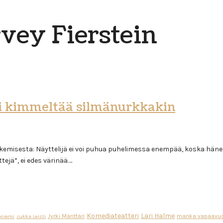
vey Fierstein
oi kimmeltää silmänurkkakin
emisesta: Näyttelijä ei voi puhua puhelimessa enempää, koska hänellä
ejä”, ei edes värinää….
Komediateatteri
Lari Halme
Jyrki Mänttäri
marika vapaavuo
oniemi
Jukka Leisti