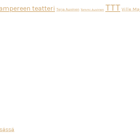
TTT
ampereen teatteri
Ville M
Teija Auvinen
Tommi Auvinen
esässä