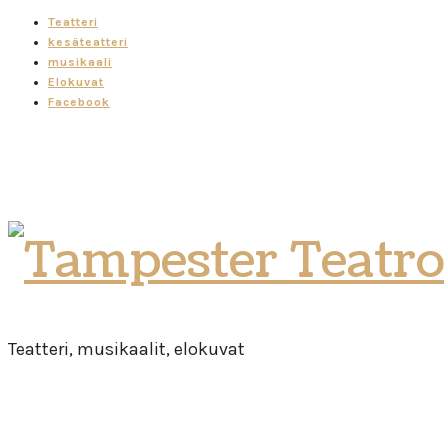
Teatteri
kesäteatteri
musikaali
Elokuvat
Facebook
Tampester
Teatro
Teatteri, musikaalit, elokuvat