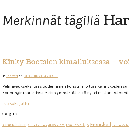
Har
Merkinnät tägillä
Kinky Bootsien kimalluksessa – v
in
Teatteri
on
18.9.2018
20.3.2019
0
Pelinavaukseksi taas uudenlainen konsti ilmoittaa kännyköiden sulk
Kaupunginteatterissa. Yleisö ymmärtää, että nyt ei mitään ”säpsnätt
Lue koko juttu
tägit
Frenckell
Aimo Räsänen
Esa Latva-Äijö
Auvo Vihro
Arttu Ratinen
Janne Kalli