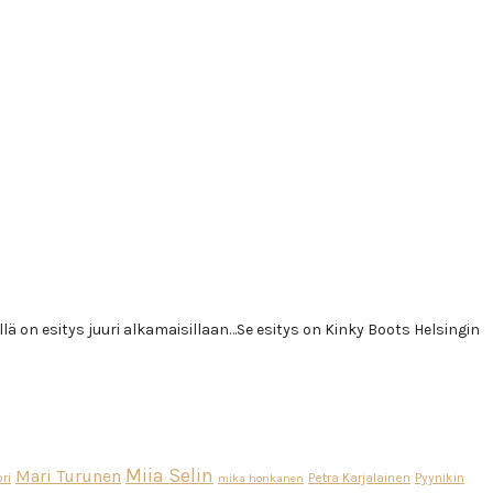
 on esitys juuri alkamaisillaan…Se esitys on Kinky Boots Helsingin
Miia Selin
Mari Turunen
ri
Petra Karjalainen
Pyynikin
mika honkanen