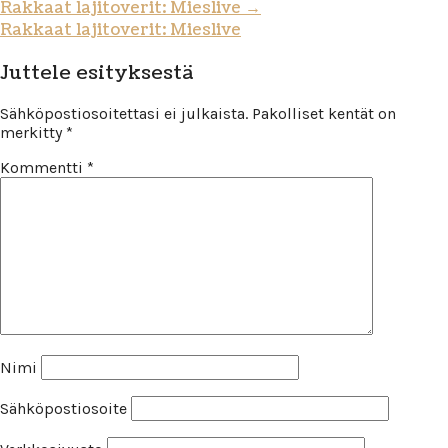
Rakkaat lajitoverit: Mieslive
→
Rakkaat lajitoverit: Mieslive
Juttele esityksestä
Sähköpostiosoitettasi ei julkaista.
Pakolliset kentät on
merkitty
*
Kommentti
*
Nimi
Sähköpostiosoite