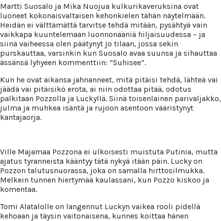
Martti Suosalo ja Mika Nuojua kulkurikaveruksina ovat
luoneet kokonaisvaltaisen kehonkielen tähän näytelmään.
Heidän ei välttämättä tarvitse tehdä mitään, pysähtyä vain
vaikkapa kuuntelemaan luonnonääniä hiljaisuudessa – ja
siinä vaiheessa olen päätynyt jo tilaan, jossa sekin
purskauttaa, varsinkin kun Suosalo avaa suunsa ja sihauttaa
ässänsä lyhyeen kommenttiin: ”Suhisee”.
Kun he ovat aikansa jahnanneet, mitä pitäisi tehdä, lähteä vai
jäädä vai pitäisikö erota, ai niin odottaa pitää, odotus
palkitaan Pozzolla ja Luckyllä. Siinä toisenlainen parivaljakko,
julma ja muhkea isäntä ja rujoon asentoon vääristynyt
kantajaorja.
Ville Majamaa Pozzona ei ulkoisesti muistuta Putinia, mutta
ajatus tyranneista kääntyy tätä nykyä itään päin. Lucky on
Pozzon talutusnuorassa, joka on samalla hirttosilmukka.
Melkein tunnen hiertymää kaulassani, kun Pozzo kiskoo ja
komentaa.
Tomi Alatalolle on langennut Luckyn vaikea rooli pidellä
kehoaan ja täysin vaitonaisena, kunnes koittaa hänen