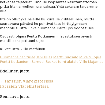
hetkensä ”ajatella”. Ilmoille ryöpsähtää käsittämättömän
pitkä litania melkein siansaksaa. Yhtä sekaisin taidamme
olla.
Ilta on ollut yksinäisille kulkureille viihteellinen, mutta
seuraavana päivänä he pohtivat taas hirttäytymisen
mahdollisuutta. Ehkä huomenna. Paitsi jos Godot tulee.
Osuvasti ohjasi Pentti Kotkaniemi, lavastuksen oivasti
maltillisena piti Jani Uljas.
Kuvat: Otto-Ville Väätäinen
Huomenna hän tulee
Jani Uljas
Martti Suosalo
Mika Nuojua
Pentti Kotkaniemi
Samuel Becket
tomi alatalo
Ville Majamaa
Edellinen juttu
←
Farssien ylärekisterissä
Farssien ylärekisterissä
Seuraava juttu