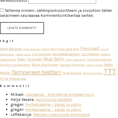
Verkkosivusto
Tallenna nimeni, sähköpostiosoitteeni ja sivustoni tähän
selaimeen seuraavaa kommentointikertaa varten.
tägit
Frenckell
Aimo Räsänen
Esa Latva-Äijö
Auvo Vihro
Arttu Ratinen
Janne
Komediateatteri
Lari Halme
Jyrki Mänttäri
marika
Kallioniemi
Jukka Leisti
Miia Selin
Mari Turunen
vapaavuori
Petra Karjalainen
mika honkanen
Risto Korhonen
Sirkku
Pyynikin kesäteatteri
Samuel Harjanne
Samuli Muje
TTT
Tampereen teatteri
Peltola
Teija Auvinen
Tommi Auvinen
Ville Majamaa
Kommentit
Mikael
:
Isänpäivä – Kotiläksyä kohtaamisiin
Heljä Vasara
:
Varissuolla räpäten
greger
:
Perhedraama – paras ja pahin
greger
:
Perhedraama – paras ja pahin
Leffakävijä
:
Tekojen oikeutusta etsimässä