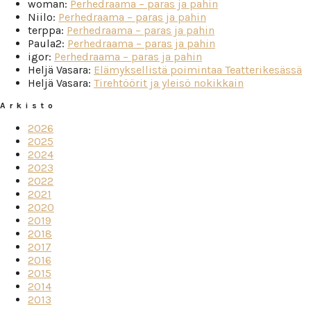
woman
:
Perhedraama – paras ja pahin
Niilo
:
Perhedraama – paras ja pahin
terppa
:
Perhedraama – paras ja pahin
Paula2
:
Perhedraama – paras ja pahin
igor
:
Perhedraama – paras ja pahin
Heljä Vasara
:
Elämyksellistä poimintaa Teatterikesässä
Heljä Vasara
:
Tirehtöörit ja yleisö nokikkain
Arkisto
2026
2025
2024
2023
2022
2021
2020
2019
2018
2017
2016
2015
2014
2013