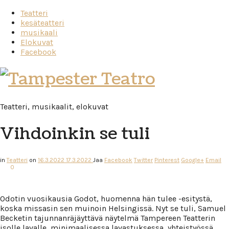
Teatteri
kesäteatteri
musikaali
Elokuvat
Facebook
Tampester
Teatro
Teatteri, musikaalit, elokuvat
Vihdoinkin se tuli
in
Teatteri
on
16.3.2022
17.3.2022
Jaa
Facebook
Twitter
Pinterest
Google+
Email
0
Odotin vuosikausia Godot, huomenna hän tulee -esitystä,
koska missasin sen muinoin Helsingissä. Nyt se tuli, Samuel
Becketin tajunnanräjäyttävä näytelmä Tampereen Teatterin
isolle lavalle, minimaalisessa lavastuksessa, yhteistyössä