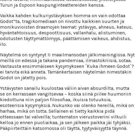
Turun ja Espoon kaupunginteattereiden kanssa.
Vaikka kahden kulkuriystävyksen homma on vain odottaa
Godot”ta, tragikomediaan on nivottu kaikkien suurten ja
monikuvioisten draamojen teemat: ystävyys, ahneus, kateus,
hyväntahtoisuus, despoottisuus, vallanhalu, alistuminen,
odotusten täyttymättömyys, päättämisen vaikeus, ahdistus,
ilo.
Näytelmä on syntynyt II maailmansodan jälkimainingissa. Nyt
meillä on edessä ja takana pandemiaa, ilmastokriisiä, sotaa.
Vastausta ensimmäiseen kysymykseen ´Kuka ihmeen Godot´?
ei tarvita eikä anneta. Tämänkertaisen näytelmän nimestäkin
Godot on jätetty pois.
Ystävysten sanailu kuulostaa väliin aivan absurdilta, mutta
se on kerrassaan vangitsevaa – koska siinä piilee huumoriin
kiedottuna niin paljon filosofiaa, ikuisia totuuksia,
esoteerisia kysymyksiä. Nukunko vai olenko hereillä, mikä on
harhaa, mikä on totta. Sellainen ei tietty kaikkia pidä
otteessaan tai valveilla; tuntematon vierustoverini vilkuili
kelloa jo ennen puoliaikaa, ja sen jälkeen paikka jäi tyhjäksi.
Pääpiirteittäin katsomossa oli täyttä, tyytyväisyyttä täynnä.