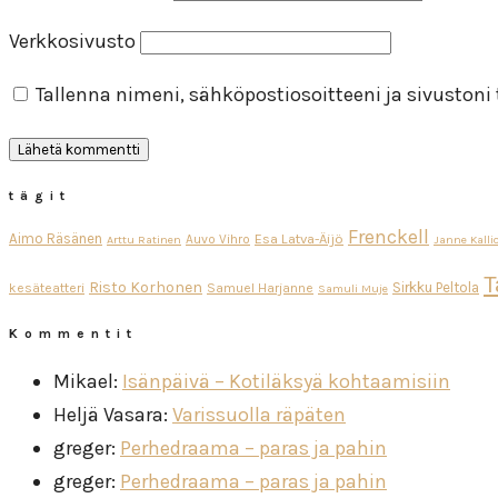
Verkkosivusto
Tallenna nimeni, sähköpostiosoitteeni ja sivuston
tägit
Frenckell
Aimo Räsänen
Esa Latva-Äijö
Auvo Vihro
Arttu Ratinen
Janne Kalli
T
Risto Korhonen
Sirkku Peltola
kesäteatteri
Samuel Harjanne
Samuli Muje
Kommentit
Mikael
:
Isänpäivä – Kotiläksyä kohtaamisiin
Heljä Vasara
:
Varissuolla räpäten
greger
:
Perhedraama – paras ja pahin
greger
:
Perhedraama – paras ja pahin