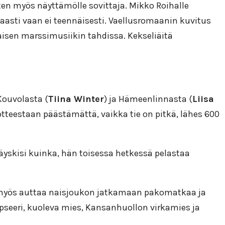
ten myös näyttämölle sovittaja. Mikko Roihalle
kaasti vaan ei teennäisesti. Vaellusromaanin kuvitus
laisen marssimusiikin tahdissa. Kekseliäitä
 Kouvolasta (
Tiina Winter
) ja Hämeenlinnasta (
Liisa
otteestaan päästämättä, vaikka tie on pitkä, lähes 600
 äyskisi kuinka, hän toisessa hetkessä pelastaa
oi myös auttaa naisjoukon jatkamaan pakomatkaa ja
 upseeri, kuoleva mies, Kansanhuollon virkamies ja