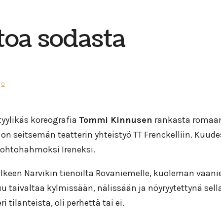
toa sodasta
0
tyylikäs koreografia
Tommi Kinnusen
rankasta romaani
 on seitsemän teatterin yhteistyö TT Frenckelliin. Kuude
johtohahmoksi Ireneksi.
lkeen Narvikin tienoilta Rovaniemelle, kuoleman vaanie
u taivaltaa kylmissään, nälissään ja nöyryytettynä sel
tilanteista, oli perhettä tai ei.