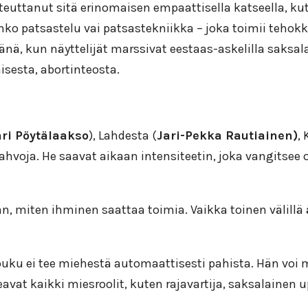
oteuttanut sitä erinomaisen empaattisella katseella, ku
inko patsastelu vai patsastekniikka – joka toimii tehok
tsänä, kun näyttelijät marssivat eestaas-askelilla saksa
sesta, abortinteosta.
ri Pöytälaakso
), Lahdesta (
Jari-Pekka Rautiainen)
,
ahvoja. He saavat aikaan intensiteetin, joka vangitsee 
än, miten ihminen saattaa toimia. Vaikka toinen välillä
kapuku ei tee miehestä automaattisesti pahista. Hän v
keavat kaikki miesroolit, kuten rajavartija, saksalainen