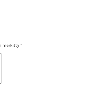
on merkitty
*