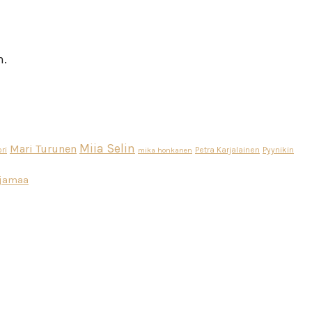
n.
Miia Selin
Mari Turunen
ri
Petra Karjalainen
Pyynikin
mika honkanen
ajamaa