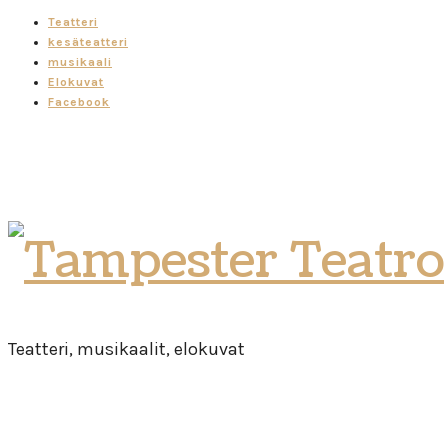
Teatteri
kesäteatteri
musikaali
Elokuvat
Facebook
Tampester
Teatro
Teatteri, musikaalit, elokuvat