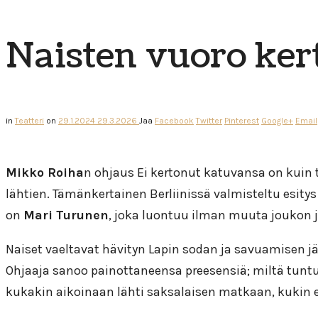
Naisten vuoro ker
in
Teatteri
on
29.1.2024
29.3.2026
Jaa
Facebook
Twitter
Pinterest
Google+
Email
Mikko Roiha
n ohjaus Ei kertonut katuvansa on kuin 
lähtien. Tämänkertainen Berliinissä valmisteltu esitys
on
Mari Turunen
, joka luontuu ilman muuta joukon 
Naiset vaeltavat hävityn Lapin sodan ja savuamisen jä
Ohjaaja sanoo painottaneensa preesensiä; miltä tuntu
kukakin aikoinaan lähti saksalaisen matkaan, kukin eri 