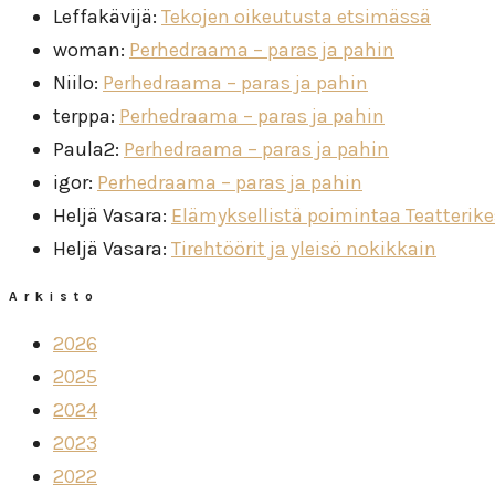
Leffakävijä
:
Tekojen oikeutusta etsimässä
woman
:
Perhedraama – paras ja pahin
Niilo
:
Perhedraama – paras ja pahin
terppa
:
Perhedraama – paras ja pahin
Paula2
:
Perhedraama – paras ja pahin
igor
:
Perhedraama – paras ja pahin
Heljä Vasara
:
Elämyksellistä poimintaa Teatterik
Heljä Vasara
:
Tirehtöörit ja yleisö nokikkain
Arkisto
2026
2025
2024
2023
2022