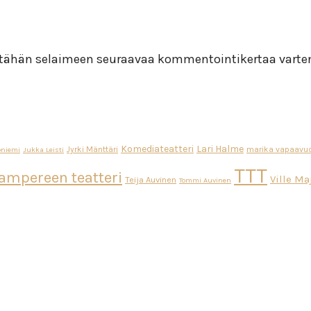
i tähän selaimeen seuraavaa kommentointikertaa varte
Komediateatteri
Lari Halme
Jyrki Mänttäri
marika vapaavuo
oniemi
Jukka Leisti
TTT
ampereen teatteri
Ville M
Teija Auvinen
Tommi Auvinen