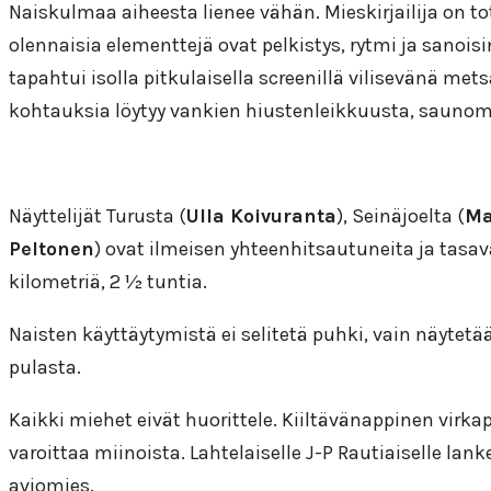
Naiskulmaa aiheesta lienee vähän. Mieskirjailija on t
olennaisia elementtejä ovat pelkistys, rytmi ja sanois
tapahtui isolla pitkulaisella screenillä vilisevänä me
kohtauksia löytyy vankien hiustenleikkuusta, saunomi
Näyttelijät Turusta (
Ulla Koivuranta
), Seinäjoelta (
Ma
Peltonen
) ovat ilmeisen yhteenhitsautuneita ja tasav
kilometriä, 2 ½ tuntia.
Naisten käyttäytymistä ei selitetä puhki, vain näytetä
pulasta.
Kaikki miehet eivät huorittele. Kiiltävänappinen vir
varoittaa miinoista. Lahtelaiselle J-P Rautiaiselle lan
aviomies.