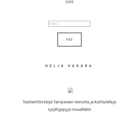
2013
HAKU:
HELJÄ VASARA
Teatterifiilistelyä Tampereen tienoilta ja kultturelleja
syrjähyppyjä muuallekin