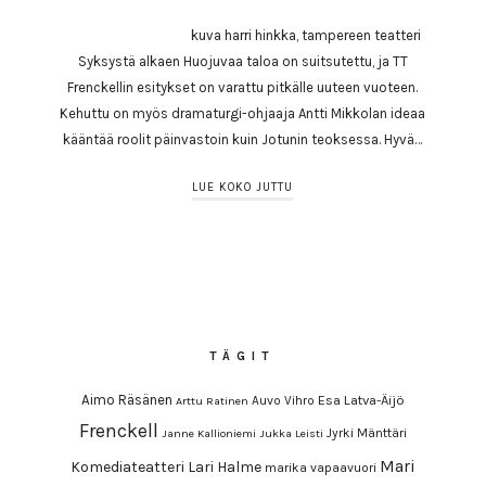
kuva harri hinkka, tampereen teatteri
Syksystä alkaen Huojuvaa taloa on suitsutettu, ja TT
Frenckellin esitykset on varattu pitkälle uuteen vuoteen.
Kehuttu on myös dramaturgi-ohjaaja Antti Mikkolan ideaa
kääntää roolit päinvastoin kuin Jotunin teoksessa. Hyvä…
LUE KOKO JUTTU
TÄGIT
Aimo Räsänen
Esa Latva-Äijö
Auvo Vihro
Arttu Ratinen
Frenckell
Jyrki Mänttäri
Janne Kallioniemi
Jukka Leisti
Mari
Komediateatteri
Lari Halme
marika vapaavuori