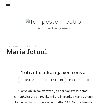
Tampester
Teatro
Teatteri, musikaalit, elokuvat
MERKINNÄT TÄGILLÄ
Maria Jotuni
Tohvelisankari ja sen rouva
KESÄTEATTERI
TEATTERI
17.6.2021
0
”Elämä onkin naurettavaa, jos sen vakavasti ottaa”,
tämänkaltaista on replikointi pitkin matkaa Maria Jotunin
Tohvelisankarin rouvassa vuodelta 1924. Se on aikaansa