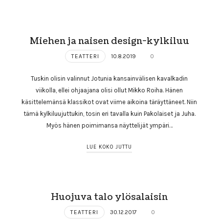
Miehen ja naisen design-kylkiluu
TEATTERI
10.8.2019
0
Tuskin olisin valinnut Jotunia kansainvälisen kavalkadin
viikolla, ellei ohjaajana olisi ollut Mikko Roiha. Hänen
käsittelemänsä klassikot ovat viime aikoina täräyttäneet. Niin
tämä kylkiluujuttukin, tosin eri tavalla kuin Pakolaiset ja Juha.
Myös hänen poimimansa näyttelijät ympäri…
LUE KOKO JUTTU
Huojuva talo ylösalaisin
TEATTERI
30.12.2017
0