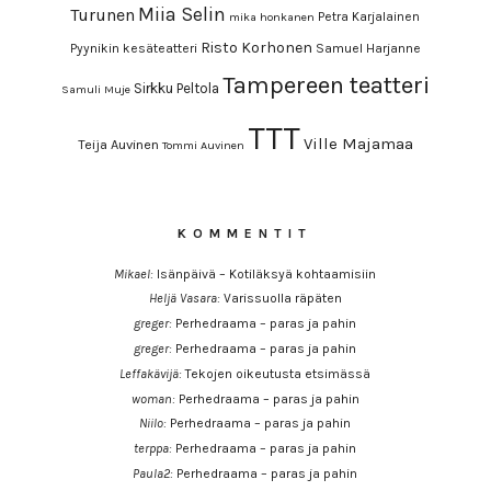
Miia Selin
Turunen
Petra Karjalainen
mika honkanen
Risto Korhonen
Pyynikin kesäteatteri
Samuel Harjanne
Tampereen teatteri
Sirkku Peltola
Samuli Muje
TTT
Ville Majamaa
Teija Auvinen
Tommi Auvinen
KOMMENTIT
Mikael
:
Isänpäivä – Kotiläksyä kohtaamisiin
Heljä Vasara
:
Varissuolla räpäten
greger
:
Perhedraama – paras ja pahin
greger
:
Perhedraama – paras ja pahin
Leffakävijä
:
Tekojen oikeutusta etsimässä
woman
:
Perhedraama – paras ja pahin
Niilo
:
Perhedraama – paras ja pahin
terppa
:
Perhedraama – paras ja pahin
Paula2
:
Perhedraama – paras ja pahin