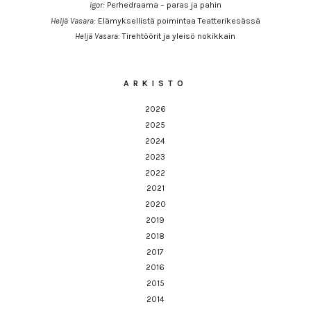
igor
:
Perhedraama – paras ja pahin
Heljä Vasara
:
Elämyksellistä poimintaa Teatterikesässä
Heljä Vasara
:
Tirehtöörit ja yleisö nokikkain
ARKISTO
2026
2025
2024
2023
2022
2021
2020
2019
2018
2017
2016
2015
2014