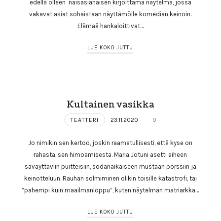
edellä olleen naisasianaisen kirjoittama näytelmä, jossa
vakavat asiat sohaistaan näyttämölle komedian keinoin.
Elämää hankaloittivat…
LUE KOKO JUTTU
Kultainen vasikka
TEATTERI
23.11.2020
0
Jo nimikin sen kertoo, joskin raamatullisesti, että kyse on
rahasta, sen himoamisesta. Maria Jotuni asetti aiheen
säväyttäviin puitteisiin, sodanaikaiseen mustaan pörssiin ja
keinotteluun. Rauhan solmiminen olikin toisille katastrofi, tai
”pahempi kuin maailmanloppu”, kuten näytelmän matriarkka…
LUE KOKO JUTTU