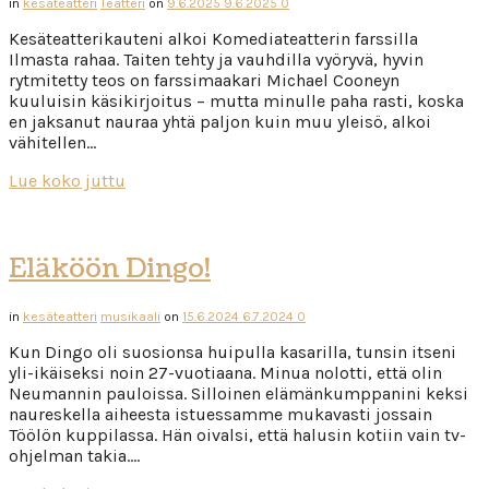
in
kesäteatteri
Teatteri
on
9.6.2025
9.6.2025
0
Kesäteatterikauteni alkoi Komediateatterin farssilla
Ilmasta rahaa. Taiten tehty ja vauhdilla vyöryvä, hyvin
rytmitetty teos on farssimaakari Michael Cooneyn
kuuluisin käsikirjoitus – mutta minulle paha rasti, koska
en jaksanut nauraa yhtä paljon kuin muu yleisö, alkoi
vähitellen…
Lue koko juttu
Eläköön Dingo!
in
kesäteatteri
musikaali
on
15.6.2024
6.7.2024
0
Kun Dingo oli suosionsa huipulla kasarilla, tunsin itseni
yli-ikäiseksi noin 27-vuotiaana. Minua nolotti, että olin
Neumannin pauloissa. Silloinen elämänkumppanini keksi
naureskella aiheesta istuessamme mukavasti jossain
Töölön kuppilassa. Hän oivalsi, että halusin kotiin vain tv-
ohjelman takia….