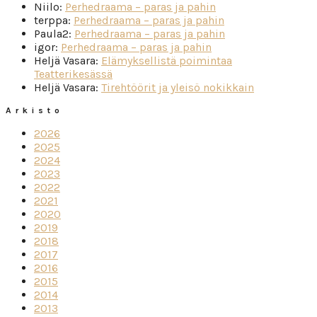
Niilo
:
Perhedraama – paras ja pahin
terppa
:
Perhedraama – paras ja pahin
Paula2
:
Perhedraama – paras ja pahin
igor
:
Perhedraama – paras ja pahin
Heljä Vasara
:
Elämyksellistä poimintaa
Teatterikesässä
Heljä Vasara
:
Tirehtöörit ja yleisö nokikkain
Arkisto
2026
2025
2024
2023
2022
2021
2020
2019
2018
2017
2016
2015
2014
2013