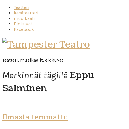
Teatteri
kesäteatteri
musikaali
Elokuvat
Facebook
Tampester
Teatro
Teatteri, musikaalit, elokuvat
Eppu
Merkinnät tägillä
Salminen
Ilmasta temmattu