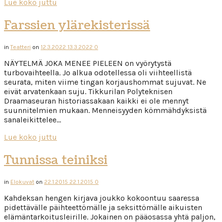
Lue koko juttu
Farssien ylärekisterissä
in
Teatteri
on
12.3.2022
13.3.2022
0
NÄYTELMÄ JOKA MENEE PIELEEN on vyörytystä
turbovaihteella. Jo alkua odotellessa oli viihteellistä
seurata, miten viime tingan korjaushommat sujuvat. Ne
eivät arvatenkaan suju. Tikkurilan Polyteknisen
Draamaseuran historiassakaan kaikki ei ole mennyt
suunnitelmien mukaan. Menneisyyden kömmähdyksistä
sanaleikittelee…
Lue koko juttu
Tunnissa teiniksi
in
Elokuvat
on
22.1.2015
22.1.2015
0
Kahdeksan hengen kirjava joukko kokoontuu saaressa
pidettävälle päihteettömälle ja seksittömälle aikuisten
elämäntarkoitusleirille. Jokainen on pääosassa yhtä paljon,