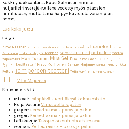
kokki yhdeksäntenä. Eppu Salmisen nimi on
huijarileirinvetäjä-Kallena vedetty myös pääosien
nimilistaan, mutta tämä häipyy kuvioista varsin pian;
homo,…
Lue koko juttu
tägit
Frenckell
Aimo Räsänen
Esa Latva-Äijö
Auvo Vihro
Arttu Ratinen
Janne
Komediateatteri
Lari Halme
Jyrki Mänttäri
marika
Kallioniemi
Jukka Leisti
Miia Selin
Mari Turunen
vapaavuori
Petra Karjalainen
mika honkanen
Risto Korhonen
Sirkku
Pyynikin kesäteatteri
Samuel Harjanne
Samuli Muje
Tampereen teatteri
Peltola
Teija Auvinen
Tommi Auvinen
TTT
Ville Majamaa
Kommentit
Mikael
:
Isänpäivä – Kotiläksyä kohtaamisiin
Heljä Vasara
:
Varissuolla räpäten
greger
:
Perhedraama – paras ja pahin
greger
:
Perhedraama – paras ja pahin
Leffakävijä
:
Tekojen oikeutusta etsimässä
woman
:
Perhedraama – paras ja pahin