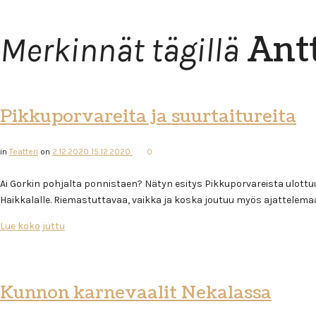
Ant
Merkinnät tägillä
Pikkuporvareita ja suurtaitureita
in
Teatteri
on
2.12.2020
15.12.2020
0
Ai Gorkin pohjalta ponnistaen? Nätyn esitys Pikkuporvareista ulottuu s
Haikkalalle. Riemastuttavaa, vaikka ja koska joutuu myös ajattelem
Lue koko juttu
Kunnon karnevaalit Nekalassa