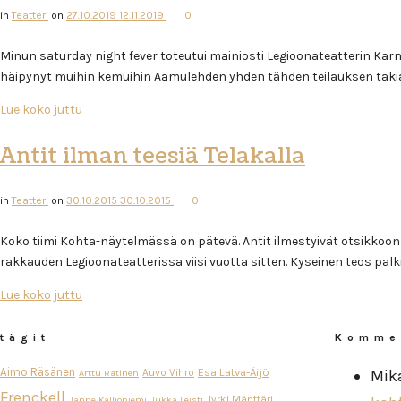
in
Teatteri
on
27.10.2019
12.11.2019
0
Minun saturday night fever toteutui mainiosti Legioonateatterin Karneva
häipynyt muihin kemuihin Aamulehden yhden tähden teilauksen takia.
Lue koko juttu
Antit ilman teesiä Telakalla
in
Teatteri
on
30.10.2015
30.10.2015
0
Koko tiimi Kohta-näytelmässä on pätevä. Antit ilmestyivät otsikkoon
rakkauden Legioonateatterissa viisi vuotta sitten. Kyseinen teos pal
Lue koko juttu
tägit
Komme
Aimo Räsänen
Esa Latva-Äijö
Auvo Vihro
Mik
Arttu Ratinen
Frenckell
Jyrki Mänttäri
Janne Kallioniemi
Jukka Leisti