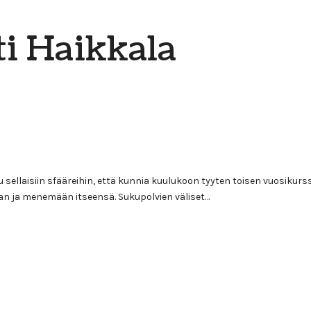
ti Haikkala
ellaisiin sfääreihin, että kunnia kuulukoon tyyten toisen vuosikurssin 
aan ja menemään itseensä. Sukupolvien väliset…