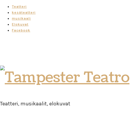
Teatteri
kesäteatteri
musikaali
Elokuvat
Facebook
Tampester
Teatro
Teatteri, musikaalit, elokuvat