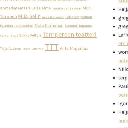
koh
Mari
Komediateatteri
Lari Halme
Helj
marika vapaavuori
Miia Selin
Turunen
gre
Petra Karjalainen
mika honkanen
Risto Korhonen
gre
Pyynikin kesäteatteri
Samuel Harjanne
Tampereen teatteri
Leff
Sirkku Peltola
Samuli Muje
ets
TTT
Ville Majamaa
Teija Auvinen
Tommi Auvinen
wo
pah
Niil
ter
Pau
pah
igor
Helj
poi