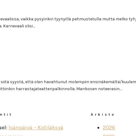
alissa, vaikka pysyinkin tyynyillä pehmustetulla mutta melko tyhjällä p
 Karnevaali olisi…
 siitä syystä, että olen havahtunut molempiin ensinäkemältä/kuulemal
kittiinkin harrastajateatteripalkinnolla. Mankosen noteerasin…
ntit
Arkisto
ael
:
Isänpäivä – Kotiläksyä
2026