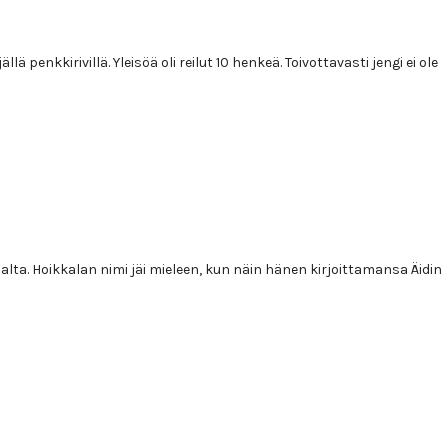
enkkirivillä. Yleisöä oli reilut 10 henkeä. Toivottavasti jengi ei ole
ta. Hoikkalan nimi jäi mieleen, kun näin hänen kirjoittamansa Äidin