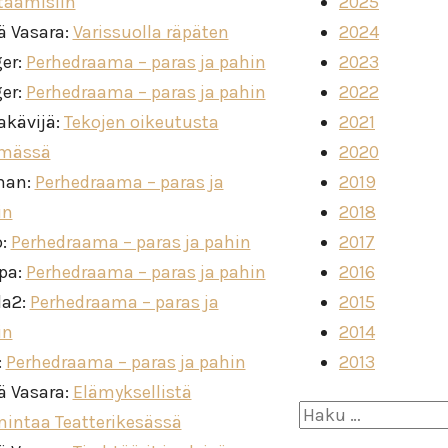
taamisiin
2025
ä Vasara
:
Varissuolla räpäten
2024
ger
:
Perhedraama – paras ja pahin
2023
ger
:
Perhedraama – paras ja pahin
2022
akävijä
:
Tekojen oikeutusta
2021
imässä
2020
man
:
Perhedraama – paras ja
2019
in
2018
o
:
Perhedraama – paras ja pahin
2017
ppa
:
Perhedraama – paras ja pahin
2016
la2
:
Perhedraama – paras ja
2015
in
2014
:
Perhedraama – paras ja pahin
2013
ä Vasara
:
Elämyksellistä
Haku:
mintaa Teatterikesässä