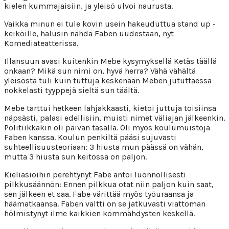
kielen kummajaisiin, ja yleisö ulvoi naurusta.
Vaikka minun ei tule kovin usein hakeuduttua stand up -
keikoille, halusin nähdä Faben uudestaan, nyt
Komediateatterissa.
Illansuun avasi kuitenkin Mebe kysymyksellä Ketäs täällä
onkaan? Mikä sun nimi on, hyvä herra? Vähä vähältä
yleisöstä tuli kuin tuttuja keskenään Meben jututtaessa
nokkelasti tyyppejä sieltä sun täältä.
Mebe tarttui hetkeen lahjakkaasti, kietoi juttuja toisiinsa
näpsästi, palasi edellisiin, muisti nimet väliajan jälkeenkin.
Politiikkakin oli päivän tasalla. Oli myös koulumuistoja
Faben kanssa. Koulun penkiltä pääsi sujuvasti
suhteellisuusteoriaan: 3 hiusta mun päässä on vähän,
mutta 3 hiusta sun keitossa on paljon.
Kieliasioihin perehtynyt Fabe antoi luonnollisesti
pilkkusäännön: Ennen pilkkua otat niin paljon kuin saat,
sen jälkeen et saa. Fabe värittää myös työuraansa ja
häämatkaansa. Faben valtti on se jatkuvasti viattoman
hölmistynyt ilme kaikkien kömmähdysten keskellä.