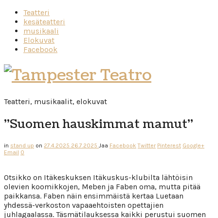
Teatteri
kesäteatteri
musikaali
Elokuvat
Facebook
Tampester
Teatro
Teatteri, musikaalit, elokuvat
”Suomen hauskimmat mamut”
in
stand up
on
27.4.2025
26.7.2025
Jaa
Facebook
Twitter
Pinterest
Google+
Email
0
Otsikko on Itäkeskuksen Itäkuskus-klubilta lähtöisin
olevien koomikkojen, Meben ja Faben oma, mutta pitää
paikkansa. Faben näin ensimmäistä kertaa Luetaan
yhdessä-verkoston vapaaehtoisten opettajien
juhlagaalassa. Täsmätilauksessa kaikki perustui suomen