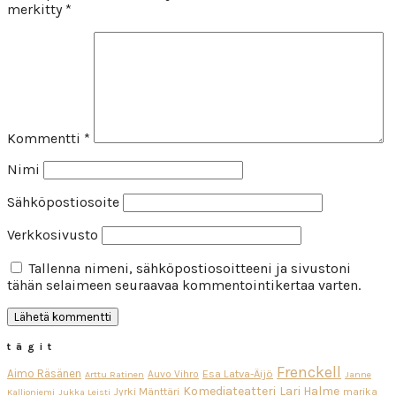
merkitty
*
Kommentti
*
Nimi
Sähköpostiosoite
Verkkosivusto
Tallenna nimeni, sähköpostiosoitteeni ja sivustoni
tähän selaimeen seuraavaa kommentointikertaa varten.
tägit
Frenckell
Aimo Räsänen
Esa Latva-Äijö
Auvo Vihro
Arttu Ratinen
Janne
Komediateatteri
Lari Halme
Jyrki Mänttäri
marika
Kallioniemi
Jukka Leisti