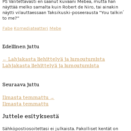
PS Valitettavasti en saanut kuvaani Mebeä, mutta hän
näyttää melko samalta kuin Robert de Niro, tai ainakin
näytti vilauttaessaan Taksikuski-poseerausta ”You talkin´
to me?”
Fabe
Komediateatteri
Mebe
Edellinen juttu
←
Lahjakasta liehittelyä ja lumoutumista
Lahjakasta liehittelyä ja lumoutumista
Seuraava juttu
Ilmasta temmattu
→
Ilmasta temmattu
Juttele esityksestä
Sähköpostiosoitettasi ei julkaista.
Pakolliset kentät on