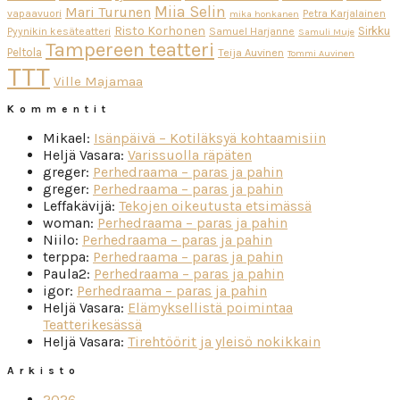
Miia Selin
Mari Turunen
vapaavuori
Petra Karjalainen
mika honkanen
Risto Korhonen
Sirkku
Pyynikin kesäteatteri
Samuel Harjanne
Samuli Muje
Tampereen teatteri
Peltola
Teija Auvinen
Tommi Auvinen
TTT
Ville Majamaa
Kommentit
Mikael
:
Isänpäivä – Kotiläksyä kohtaamisiin
Heljä Vasara
:
Varissuolla räpäten
greger
:
Perhedraama – paras ja pahin
greger
:
Perhedraama – paras ja pahin
Leffakävijä
:
Tekojen oikeutusta etsimässä
woman
:
Perhedraama – paras ja pahin
Niilo
:
Perhedraama – paras ja pahin
terppa
:
Perhedraama – paras ja pahin
Paula2
:
Perhedraama – paras ja pahin
igor
:
Perhedraama – paras ja pahin
Heljä Vasara
:
Elämyksellistä poimintaa
Teatterikesässä
Heljä Vasara
:
Tirehtöörit ja yleisö nokikkain
Arkisto
2026