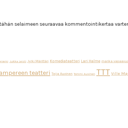
i tähän selaimeen seuraavaa kommentointikertaa varte
Komediateatteri
Lari Halme
Jyrki Mänttäri
marika vapaavuo
oniemi
Jukka Leisti
TTT
ampereen teatteri
Ville M
Teija Auvinen
Tommi Auvinen