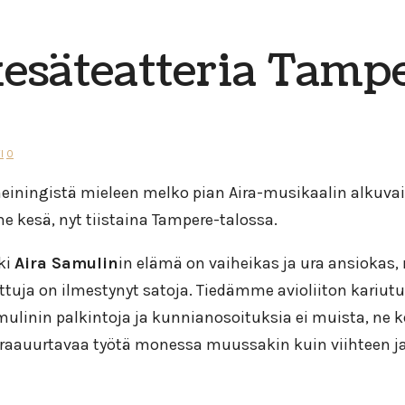
kesäteatteria Tamp
l
0
meiningistä mieleen melko pian Aira-musikaalin alkuvaih
e kesä, nyt tiistaina Tampere-talossa.
ki
Aira Samulin
in elämä on vaiheikas ja ura ansiokas,
ttuja on ilmestynyt satoja. Tiedämme avioliiton kariutu
amulinin palkintoja ja kunnianosoituksia ei muista, ne 
uraauurtavaa työtä monessa muussakin kuin viihteen ja t