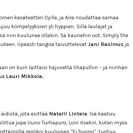
men kesäteatteri Oy:lle, ja Aira noudattaa samaa
uu kömpelyyksien yli hyppien. Sillä laulajat ja
ä niin kuulunee ollakin. Sä kaunehin oot, Simply the
kauteen. Upeasti tangoa taivuttelevat
Jani Rasimus
ja
 on kuin laittaisi hajuvettä lihapulliin – ja niinhän
ävä
Lauri Mikkola.
n äidistä, jota esittää
Natalil Lintala
. Isä kaatuu
alittua jopa Uuno Turhapuro, Loiri itsekin, kuten myös
yttämöllä replikoi kuuluisan ”Ei huono”, tuntuu