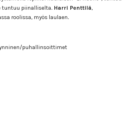
 tuntuu piinalliselta.
Harri Penttilä
,
ssa roolissa, myös laulaen.
ynninen/puhallinsoittimet