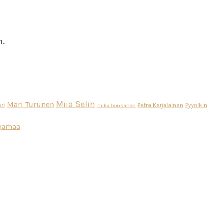
n.
Miia Selin
Mari Turunen
ri
Petra Karjalainen
Pyynikin
mika honkanen
ajamaa