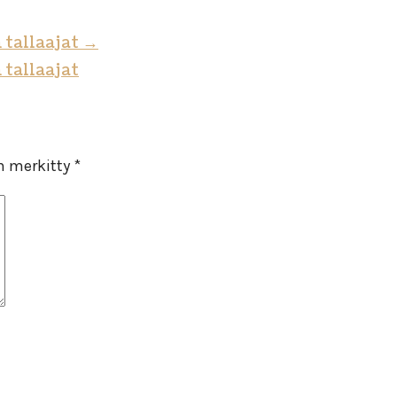
tallaajat
→
tallaajat
on merkitty
*