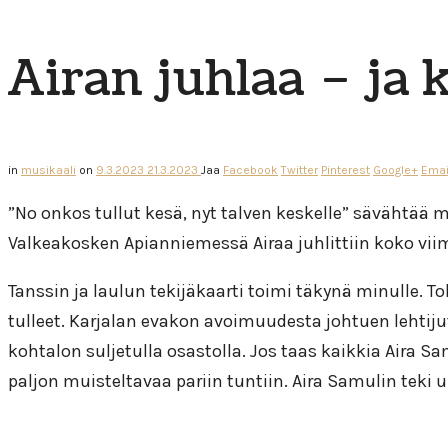
Airan juhlaa – ja 
in
musikaali
on
9.3.2023
21.3.2023
Jaa
Facebook
Twitter
Pinterest
Google+
Emai
”No onkos tullut kesä, nyt talven keskelle” sävähtää 
Valkeakosken Apianniemessä Airaa juhlittiin koko viim
Tanssin ja laulun tekijäkaarti toimi täkynä minulle. To
tulleet. Karjalan evakon avoimuudesta johtuen lehtiju
kohtalon suljetulla osastolla. Jos taas kaikkia Aira S
paljon muisteltavaa pariin tuntiin. Aira Samulin teki 