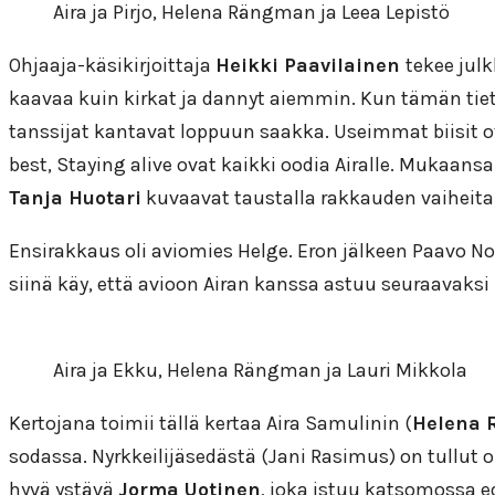
Aira ja Pirjo, Helena Rängman ja Leea Lepistö
Ohjaaja-käsikirjoittaja
Heikki Paavilainen
tekee jul
kaavaa kuin kirkat ja dannyt aiemmin. Kun tämän tietä
tanssijat kantavat loppuun saakka. Useimmat biisit o
best, Staying alive ovat kaikki oodia Airalle. Mukaan
Tanja Huotari
kuvaavat taustalla rakkauden vaiheita
Ensirakkaus oli aviomies Helge. Eron jälkeen Paavo No
siinä käy, että avioon Airan kanssa astuu seuraavaks
Aira ja Ekku, Helena Rängman ja Lauri Mikkola
Kertojana toimii tällä kertaa Aira Samulinin (
Helena
sodassa. Nyrkkeilijäsedästä (Jani Rasimus) on tullut o
hyvä ystävä
Jorma Uotinen
, joka istuu katsomossa e