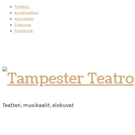
Teatteri
kesäteatteri
musikaali
Elokuvat
Facebook
Tampester
Teatro
Teatteri, musikaalit, elokuvat