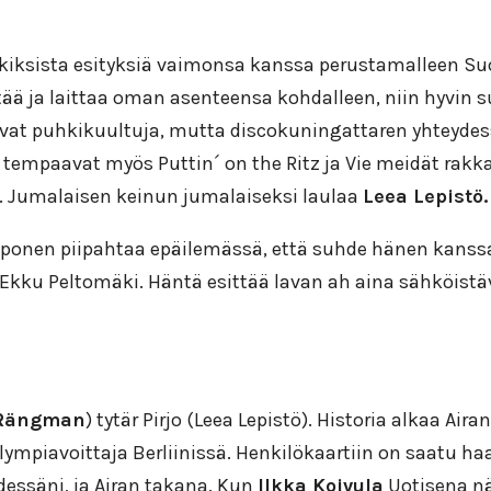
kkiksista esityksiä vaimonsa kanssa perustamalleen Suo
ä ja laittaa oman asenteensa kohdalleen, niin hyvin suj
vat puhkikuultuja, mutta discokuningattaren yhteydess
sa tempaavat myös Puttin´ on the Ritz ja Vie meidät rak
. Jumalaisen keinun jumalaiseksi laulaa
Leea Lepistö.
ponen piipahtaa epäilemässä, että suhde hänen kanssaan
i Ekku Peltomäki. Häntä esittää lavan ah aina sähköist
 Rängman
) tytär Pirjo (Leea Lepistö). Historia alkaa Aira
lympiavoittaja Berliinissä. Henkilökaartiin on saatu ha
dessäni, ja Airan takana. Kun
Ilkka Koivula
Uotisena nä