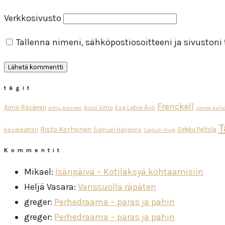
Verkkosivusto
Tallenna nimeni, sähköpostiosoitteeni ja sivuston
tägit
Frenckell
Aimo Räsänen
Esa Latva-Äijö
Auvo Vihro
Arttu Ratinen
Janne Kalli
T
Risto Korhonen
Sirkku Peltola
kesäteatteri
Samuel Harjanne
Samuli Muje
Kommentit
Mikael
:
Isänpäivä – Kotiläksyä kohtaamisiin
Heljä Vasara
:
Varissuolla räpäten
greger
:
Perhedraama – paras ja pahin
greger
:
Perhedraama – paras ja pahin