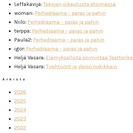
Leffakävijä
:
Tekojen oikeutusta etsimässä
woman
:
Perhedraama – paras ja pahin
Niilo
:
Perhedraama – paras ja pahin
terppa
:
Perhedraama – paras ja pahin
Paula2
:
Perhedraama – paras ja pahin
igor
:
Perhedraama – paras ja pahin
Heljä Vasara
:
Elämyksellistä poimintaa Teatterik
Heljä Vasara
:
Tirehtöörit ja yleisö nokikkain
Arkisto
2026
2025
2024
2023
2022