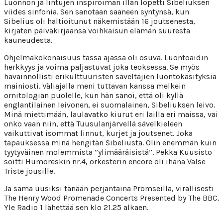
Luonnon ja lintujen inspiroiman illan lopetti Sibeliuksen
viides sinfonia. Sen sanotaan saaneen syntynsä, kun
Sibelius oli haltioitunut näkemistään 16 joutsenesta,
kirjaten päiväkirjaansa voihkaisun elämän suuresta
kauneudesta.
Ohjelmakokonaisuus tässä ajassa oli osuva. Luontoäidin
herkkyys ja voima paljastuvat joka teoksessa. Se myös
havainnollisti erikulttuuristen säveltäjien luontokäsityksiä
mainiosti. Väliajalla meni tuttavan kanssa melkein
ornitologian puolelle, kun hän sanoi, että oli kyllä
englantilainen leivonen, ei suomalainen, Sibeliuksen leivo.
Minä miettimään, laulavatko kiurut eri lailla eri maissa, vai
onko vaan niin, että Tuusulanjärvellä sävelkieleen
vaikuttivat isommat linnut, kurjet ja joutsenet. Joka
tapauksessa minä hengitän Sibeliusta. Olin enemmän kuin
tyytyväinen molemmista ”ylimääräisistä”. Pekka Kuusisto
soitti Humoreskin nr.4, orkesterin encore oli ihana Valse
Triste jousille.
Ja sama uusiksi tänään perjantaina Promseilla, virallisesti
The Henry Wood Promenade Concerts Presented by The BBC.
Yle Radio 1 lähettää sen klo 21.25 alkaen.