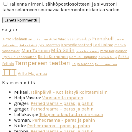
Tallenna nimeni, sähköpostiosoitteeni ja sivustoni
tähän selaimeen seuraavaa kommentointikertaa varten.
tägit
Frenckell
Aimo Räsänen
Esa Latva-Äijö
Auvo Vihro
Arttu Ratinen
Janne
Komediateatteri
Lari Halme
Jyrki Mänttäri
marika
Kallioniemi
Jukka Leisti
Miia Selin
Mari Turunen
vapaavuori
Petra Karjalainen
mika honkanen
Risto Korhonen
Sirkku
Pyynikin kesäteatteri
Samuel Harjanne
Samuli Muje
Tampereen teatteri
Peltola
Teija Auvinen
Tommi Auvinen
TTT
Ville Majamaa
Kommentit
Mikael
:
Isänpäivä – Kotiläksyä kohtaamisiin
Heljä Vasara
:
Varissuolla räpäten
greger
:
Perhedraama – paras ja pahin
greger
:
Perhedraama – paras ja pahin
Leffakävijä
:
Tekojen oikeutusta etsimässä
woman
:
Perhedraama – paras ja pahin
Niilo
:
Perhedraama – paras ja pahin
terppa
:
Perhedraama – paras ja pahin