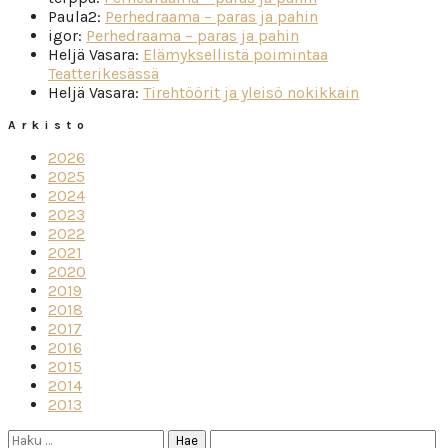
Paula2
:
Perhedraama – paras ja pahin
igor
:
Perhedraama – paras ja pahin
Heljä Vasara
:
Elämyksellistä poimintaa
Teatterikesässä
Heljä Vasara
:
Tirehtöörit ja yleisö nokikkain
Arkisto
2026
2025
2024
2023
2022
2021
2020
2019
2018
2017
2016
2015
2014
2013
Haku: