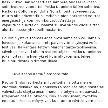
Keskiviikkoillan konsertissa Tampere-talossa leivosen
sointinauhaa vuodatteli Pekka Kuusisto RSO:n solistina,
Nicholas Collonin johdolla. Solisti loisti suvereenisti,
mutta niin orkesterikin. Radion sinfoniaorkesteri soittaa
energisesti ja kommunikoivasti. Virettä ja
vapautuneisuutta on lisännyt sujuva suhde vuosi sitten
aloittaneeseen ylikapellimestariin.
Collonin ystävä Thomas Adés nivoi samaisen Williamsin
leivosen ja kokonaisen lintuparven viime syksynä Adés-
festivaalilla kantaesitettyyn Märchentänze-teokseensa.
Säveltäjä kaavaili alusta asti esittäjäksi Pekka Kuusistoa,
joka hoitaa niin liverrykset kuin alkuvoiman, tekee
hiljaisuudestakin dramatiikkaa.
Kuva Kaapo Kamu/Tampere-talo
Radion Sinfoniaorkesterin luontoillan aloitti meri eri
vuorokaudenaikoina, Debussyn La mer. Käsiohjelmasta sai
vahvistusta eläytyä ensin meren heräilyyn aamupäivästä,
iltapäivän ristiaallokkoon, lokkien kirkunaan, myrskyn
nousuun. Bassot möyryävät, kun luonto näyttää voimansa.