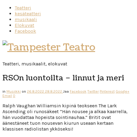
Teatteri
kesäteatteri
musikaali
Elokuvat
Facebook
Tampester
Teatro
Teatteri, musikaalit, elokuvat
RSOn luontoilta – linnut ja meri
in
Musiikki
on
26.8.2022
28.8.2022
Jaa
Facebook
Twitter
Pinterest
Google+
Email
0
Ralph Vaughan Williamsin kipinä teokseen The Lark
Ascending oli runosäkeet ”Hän nousee ja alkaa kaarrella,
hän vuodattaa hopeista sointinauhaa.” Britit ovat
äänestäneet tuon nousevan kiurun useaan kertaan
klassisen radiolistan ykköseksi!