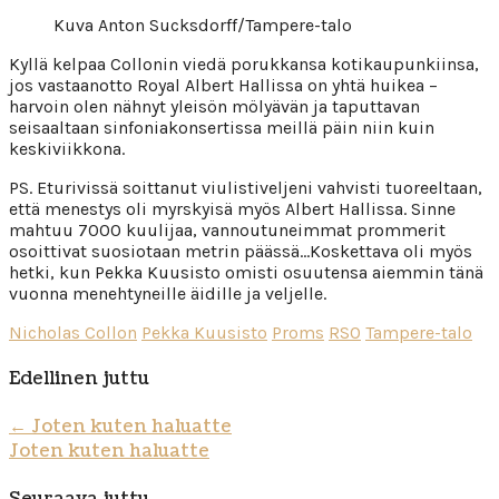
Kuva Anton Sucksdorff/Tampere-talo
Kyllä kelpaa Collonin viedä porukkansa kotikaupunkiinsa,
jos vastaanotto Royal Albert Hallissa on yhtä huikea –
harvoin olen nähnyt yleisön mölyävän ja taputtavan
seisaaltaan sinfoniakonsertissa meillä päin niin kuin
keskiviikkona.
PS. Eturivissä soittanut viulistiveljeni vahvisti tuoreeltaan,
että menestys oli myrskyisä myös Albert Hallissa. Sinne
mahtuu 7000 kuulijaa, vannoutuneimmat prommerit
osoittivat suosiotaan metrin päässä…Koskettava oli myös
hetki, kun Pekka Kuusisto omisti osuutensa aiemmin tänä
vuonna menehtyneille äidille ja veljelle.
Nicholas Collon
Pekka Kuusisto
Proms
RSO
Tampere-talo
Edellinen juttu
←
Joten kuten haluatte
Joten kuten haluatte