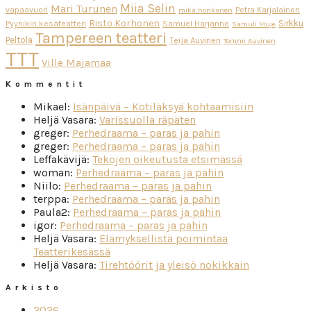
Miia Selin
Mari Turunen
vapaavuori
Petra Karjalainen
mika honkanen
Risto Korhonen
Sirkku
Pyynikin kesäteatteri
Samuel Harjanne
Samuli Muje
Tampereen teatteri
Peltola
Teija Auvinen
Tommi Auvinen
TTT
Ville Majamaa
Kommentit
Mikael
:
Isänpäivä – Kotiläksyä kohtaamisiin
Heljä Vasara
:
Varissuolla räpäten
greger
:
Perhedraama – paras ja pahin
greger
:
Perhedraama – paras ja pahin
Leffakävijä
:
Tekojen oikeutusta etsimässä
woman
:
Perhedraama – paras ja pahin
Niilo
:
Perhedraama – paras ja pahin
terppa
:
Perhedraama – paras ja pahin
Paula2
:
Perhedraama – paras ja pahin
igor
:
Perhedraama – paras ja pahin
Heljä Vasara
:
Elämyksellistä poimintaa
Teatterikesässä
Heljä Vasara
:
Tirehtöörit ja yleisö nokikkain
Arkisto
2026