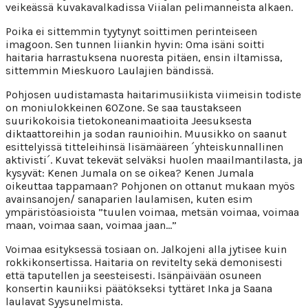
veikeässä kuvakavalkadissa Viialan pelimanneista alkaen.
Poika ei sittemmin tyytynyt soittimen perinteiseen
imagoon. Sen tunnen liiankin hyvin: Oma isäni soitti
haitaria harrastuksena nuoresta pitäen, ensin iltamissa,
sittemmin Mieskuoro Laulajien bändissä.
Pohjosen uudistamasta haitarimusiikista viimeisin todiste
on moniulokkeinen 60Zone. Se saa taustakseen
suurikokoisia tietokoneanimaatioita Jeesuksesta
diktaattoreihin ja sodan raunioihin. Muusikko on saanut
esittelyissä titteleihinsä lisämääreen ´yhteiskunnallinen
aktivisti´. Kuvat tekevät selväksi huolen maailmantilasta, ja
kysyvät: Kenen Jumala on se oikea? Kenen Jumala
oikeuttaa tappamaan? Pohjonen on ottanut mukaan myös
avainsanojen/ sanaparien laulamisen, kuten esim
ympäristöasioista ”tuulen voimaa, metsän voimaa, voimaa
maan, voimaa saan, voimaa jaan…”
Voimaa esityksessä tosiaan on. Jalkojeni alla jytisee kuin
rokkikonsertissa. Haitaria on revitelty sekä demonisesti
että taputellen ja seesteisesti. Isänpäivään osuneen
konsertin kauniiksi päätökseksi tyttäret Inka ja Saana
laulavat Syysunelmista.