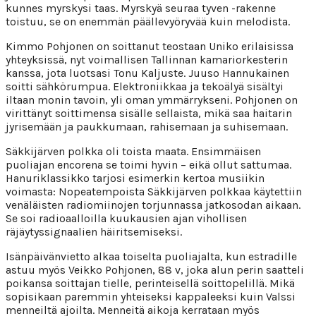
kunnes myrskysi taas. Myrskyä seuraa tyven -rakenne
toistuu, se on enemmän päällevyöryvää kuin melodista.
Kimmo Pohjonen on soittanut teostaan Uniko erilaisissa
yhteyksissä, nyt voimallisen Tallinnan kamariorkesterin
kanssa, jota luotsasi Tonu Kaljuste. Juuso Hannukainen
soitti sähkörumpua. Elektroniikkaa ja tekoälyä sisältyi
iltaan monin tavoin, yli oman ymmärrykseni. Pohjonen on
virittänyt soittimensa sisälle sellaista, mikä saa haitarin
jyrisemään ja paukkumaan, rahisemaan ja suhisemaan.
Säkkijärven polkka oli toista maata. Ensimmäisen
puoliajan encorena se toimi hyvin – eikä ollut sattumaa.
Hanuriklassikko tarjosi esimerkin kertoa musiikin
voimasta: Nopeatempoista Säkkijärven polkkaa käytettiin
venäläisten radiomiinojen torjunnassa jatkosodan aikaan.
Se soi radioaalloilla kuukausien ajan vihollisen
räjäytyssignaalien häiritsemiseksi.
Isänpäivänvietto alkaa toiselta puoliajalta, kun estradille
astuu myös Veikko Pohjonen, 88 v, joka alun perin saatteli
poikansa soittajan tielle, perinteisellä soittopelillä. Mikä
sopisikaan paremmin yhteiseksi kappaleeksi kuin Valssi
menneiltä ajoilta. Menneitä aikoja kerrataan myös