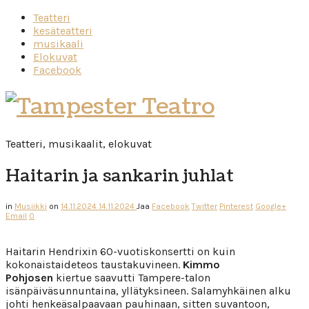
Teatteri
kesäteatteri
musikaali
Elokuvat
Facebook
Tampester
Teatro
Teatteri, musikaalit, elokuvat
Haitarin ja sankarin juhlat
in
Musiikki
on
14.11.2024
14.11.2024
Jaa
Facebook
Twitter
Pinterest
Google+
Email
0
Haitarin Hendrixin 60-vuotiskonsertti on kuin
kokonaistaideteos taustakuvineen.
Kimmo
Pohjosen
kiertue saavutti Tampere-talon
isänpäiväsunnuntaina, yllätyksineen. Salamyhkäinen alku
johti henkeäsalpaavaan pauhinaan, sitten suvantoon,