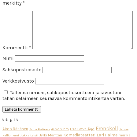
merkitty
*
Kommentti
*
Nimi
Sähköpostiosoite
Verkkosivusto
Tallenna nimeni, sähköpostiosoitteeni ja sivustoni
tähän selaimeen seuraavaa kommentointikertaa varten.
tägit
Frenckell
Aimo Räsänen
Esa Latva-Äijö
Auvo Vihro
Arttu Ratinen
Janne
Komediateatteri
Lari Halme
Jyrki Mänttäri
marika
Kallioniemi
Jukka Leisti