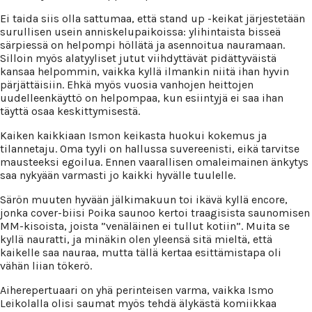
Ei taida siis olla sattumaa, että stand up -keikat järjestetään
surullisen usein anniskelupaikoissa: ylihintaista bisseä
särpiessä on helpompi höllätä ja asennoitua nauramaan.
Silloin myös alatyyliset jutut viihdyttävät pidättyväistä
kansaa helpommin, vaikka kyllä ilmankin niitä ihan hyvin
pärjättäisiin. Ehkä myös vuosia vanhojen heittojen
uudelleenkäyttö on helpompaa, kun esiintyjä ei saa ihan
täyttä osaa keskittymisestä.
Kaiken kaikkiaan Ismon keikasta huokui kokemus ja
tilannetaju. Oma tyyli on hallussa suvereenisti, eikä tarvitse
mausteeksi egoilua. Ennen vaarallisen omaleimainen änkytys
saa nykyään varmasti jo kaikki hyvälle tuulelle.
Särön muuten hyvään jälkimakuun toi ikävä kyllä encore,
jonka cover-biisi Poika saunoo kertoi traagisista saunomisen
MM-kisoista, joista ”venäläinen ei tullut kotiin”. Muita se
kyllä nauratti, ja minäkin olen yleensä sitä mieltä, että
kaikelle saa nauraa, mutta tällä kertaa esittämistapa oli
vähän liian tökerö.
Aiherepertuaari on yhä perinteisen varma, vaikka Ismo
Leikolalla olisi saumat myös tehdä älykästä komiikkaa