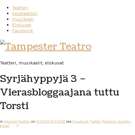
Teatteri
kesäteatteri
musikaali
Elokuvat
Facebook
Tampester
Teatro
Teatteri, musikaalit, elokuvat
Syrjähyppyjä 3 –
Vierasbloggaajana tuttu
Torsti
in
Höpsöä
Teatteri
on
9.11.2013
9.11.2013
Jaa
Facebook
Twitter
Pinterest
Google+
Email
0