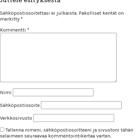
Juttele esityksestä
Sähköpostiosoitettasi ei julkaista.
Pakolliset kentät on
merkitty
*
Kommentti
*
Nimi
Sähköpostiosoite
Verkkosivusto
Tallenna nimeni, sähköpostiosoitteeni ja sivustoni tähän
selaimeen seuraavaa kommentointikertaa varten.