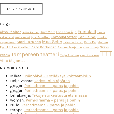
tägit
Frenckell
Aimo Räsänen
Esa Latva-Äijö
Auvo Vihro
Arttu Ratinen
Janne
Komediateatteri
Lari Halme
Jyrki Mänttäri
marika
Kallioniemi
Jukka Leisti
Miia Selin
Mari Turunen
vapaavuori
Petra Karjalainen
mika honkanen
Risto Korhonen
Sirkku
Pyynikin kesäteatteri
Samuel Harjanne
Samuli Muje
TTT
Tampereen teatteri
Peltola
Teija Auvinen
Tommi Auvinen
Ville Majamaa
Kommentit
Mikael
:
Isänpäivä – Kotiläksyä kohtaamisiin
Heljä Vasara
:
Varissuolla räpäten
greger
:
Perhedraama – paras ja pahin
greger
:
Perhedraama – paras ja pahin
Leffakävijä
:
Tekojen oikeutusta etsimässä
woman
:
Perhedraama – paras ja pahin
Niilo
:
Perhedraama – paras ja pahin
terppa
:
Perhedraama – paras ja pahin