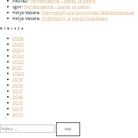
Paula2
:
Perhedraama – paras ja pahin
igor
:
Perhedraama – paras ja pahin
Heljä Vasara
:
Elämyksellistä poimintaa Teatterikesässä
Heljä Vasara
:
Tirehtöörit ja yleisö nokikkain
Arkisto
2026
2025
2024
2023
2022
2021
2020
2019
2018
2017
2016
2015
2014
2013
Haku: