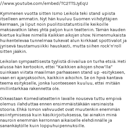
//www.youtube.com/embed/TC2TTSJyEqU
Kymmenen vuotta sitten Ismo Leikola teki stand upista
itselleen ammatin. Nyt hän kuuluu Suomen viihdyttäjien
kermaan, ja liput noin puolitoistatuntisille keikoille
maksavatkin lähes yhtä paljon kuin teatteriin. Tämän kauden
kiertue kulkee nimellä
Kaikkien aikojen show
. Nimenmukaista
huikentelevaa tunnelmaa tukevat alun kirkkaat spottivalot ja
jyrisevä taustamusiikki hauskasti, mutta siihen rock’n’roll
sitten jääkin.
Leikolan sympaattisesta tyylistä diivailua on turha etsiä. Heti
alussa hän kertookin, ettei ”Kaikkien aikojen show’lla”
suinkaan viitata maailman parhaaseen stand up -esitykseen,
vaan eri ajanjaksoihin, kaikkiin aikoihin. Se on hyvä kantava
teema esitykselle, jonka luonteeseen kuuluu, ettei mitään
millintarkkaa rakennetta ole.
Oikeastaan Komediateatterin lavalle nouseva tuttu empivä
olemus ilahduttaa ennen ensimmäistäkään varsinaista
stooria. Ehkä Ismon vahvuudet ovat muutenkin enemmän
esiintymisessä kuin käsikirjoituksessa, tai ainakin minä
nauroin enemmän kerronnan aikaiselle elehdinnälle ja
sanankäytölle kuin loppuhuipennuksille.