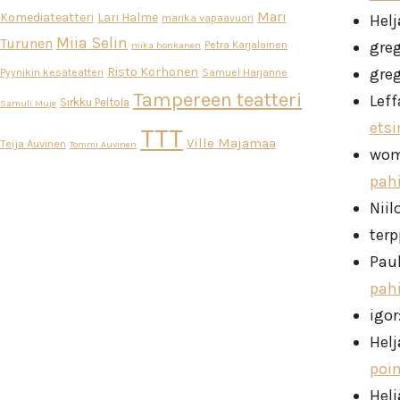
Mari
Komediateatteri
Lari Halme
Helj
marika vapaavuori
Miia Selin
Turunen
gre
Petra Karjalainen
mika honkanen
Risto Korhonen
gre
Pyynikin kesäteatteri
Samuel Harjanne
Tampereen teatteri
Leff
Sirkku Peltola
Samuli Muje
ets
TTT
Ville Majamaa
Teija Auvinen
Tommi Auvinen
wo
pah
Niil
ter
Pau
pah
igor
Helj
poi
Helj