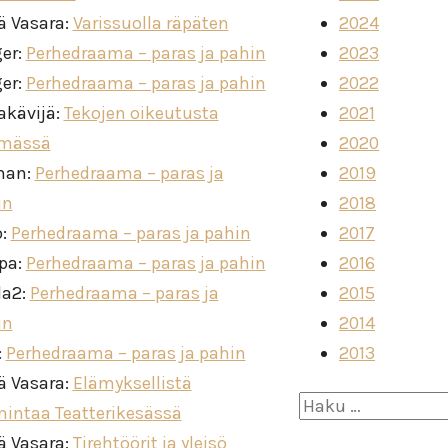
ä Vasara
:
Varissuolla räpäten
2024
ger
:
Perhedraama – paras ja pahin
2023
ger
:
Perhedraama – paras ja pahin
2022
akävijä
:
Tekojen oikeutusta
2021
imässä
2020
man
:
Perhedraama – paras ja
2019
in
2018
o
:
Perhedraama – paras ja pahin
2017
ppa
:
Perhedraama – paras ja pahin
2016
la2
:
Perhedraama – paras ja
2015
in
2014
:
Perhedraama – paras ja pahin
2013
ä Vasara
:
Elämyksellistä
Haku:
mintaa Teatterikesässä
ä Vasara
:
Tirehtöörit ja yleisö