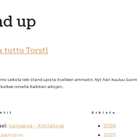
nd up
 tuttu Torsti
kola teki stand upista itselleen ammatin. Nyt hän kuuluu Suomen vii
kulkee nimellä Kaikkien aikojen…
ntit
Arkisto
ael
:
Isänpäivä – Kotiläksyä
2026
taamisiin
2025