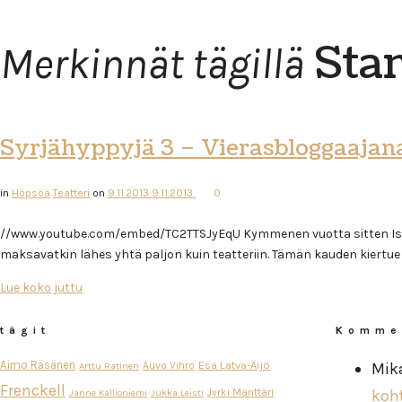
Sta
Merkinnät tägillä
Syrjähyppyjä 3 – Vierasbloggaajana
in
Höpsöä
Teatteri
on
9.11.2013
9.11.2013
0
//www.youtube.com/embed/TC2TTSJyEqU Kymmenen vuotta sitten Ismo Lei
maksavatkin lähes yhtä paljon kuin teatteriin. Tämän kauden kiertue 
Lue koko juttu
tägit
Komme
Aimo Räsänen
Esa Latva-Äijö
Auvo Vihro
Mik
Arttu Ratinen
Frenckell
Jyrki Mänttäri
koh
Janne Kallioniemi
Jukka Leisti