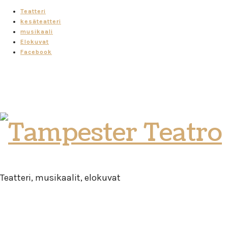
Teatteri
kesäteatteri
musikaali
Elokuvat
Facebook
Tampester
Teatro
Teatteri, musikaalit, elokuvat