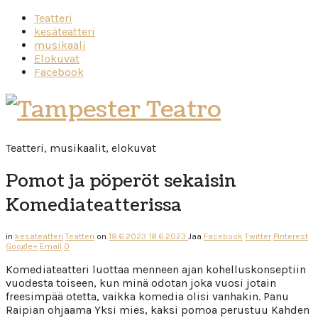
Teatteri
kesäteatteri
musikaali
Elokuvat
Facebook
Tampester
Teatro
Teatteri, musikaalit, elokuvat
Pomot ja pöperöt sekaisin
Komediateatterissa
in
kesäteatteri
Teatteri
on
18.6.2023
18.6.2023
Jaa
Facebook
Twitter
Pinterest
Google+
Email
0
Komediateatteri luottaa menneen ajan kohelluskonseptiin
vuodesta toiseen, kun minä odotan joka vuosi jotain
freesimpää otetta, vaikka komedia olisi vanhakin. Panu
Raipian ohjaama Yksi mies, kaksi pomoa perustuu Kahden