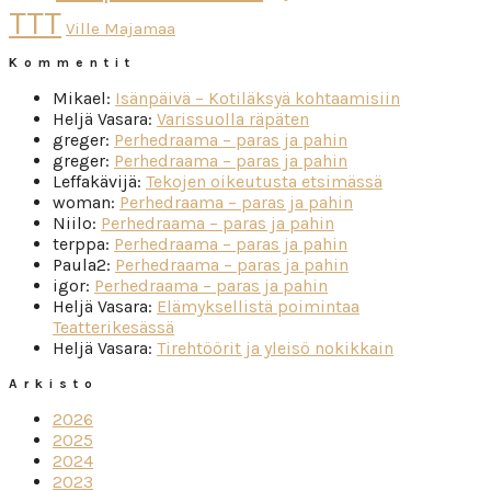
TTT
Ville Majamaa
Kommentit
Mikael
:
Isänpäivä – Kotiläksyä kohtaamisiin
Heljä Vasara
:
Varissuolla räpäten
greger
:
Perhedraama – paras ja pahin
greger
:
Perhedraama – paras ja pahin
Leffakävijä
:
Tekojen oikeutusta etsimässä
woman
:
Perhedraama – paras ja pahin
Niilo
:
Perhedraama – paras ja pahin
terppa
:
Perhedraama – paras ja pahin
Paula2
:
Perhedraama – paras ja pahin
igor
:
Perhedraama – paras ja pahin
Heljä Vasara
:
Elämyksellistä poimintaa
Teatterikesässä
Heljä Vasara
:
Tirehtöörit ja yleisö nokikkain
Arkisto
2026
2025
2024
2023