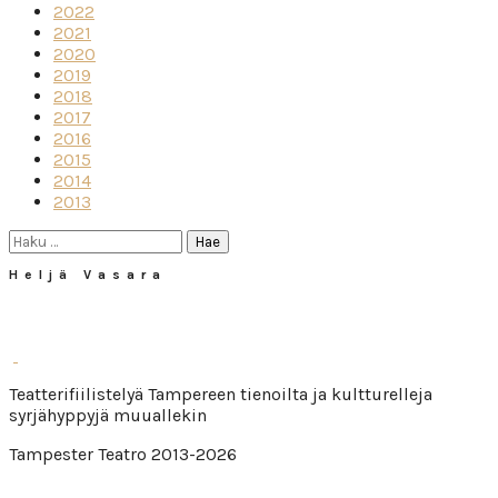
2022
2021
2020
2019
2018
2017
2016
2015
2014
2013
Haku:
Heljä Vasara
Teatterifiilistelyä Tampereen tienoilta ja kultturelleja
syrjähyppyjä muuallekin
Tampester Teatro 2013-2026