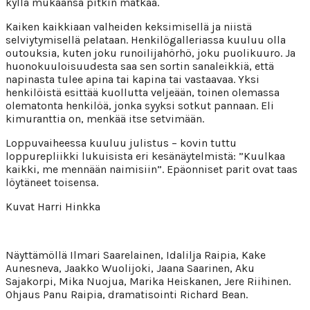
kyllä mukaansa pitkin matkaa.
Kaiken kaikkiaan valheiden keksimisellä ja niistä
selviytymisellä pelataan. Henkilögalleriassa kuuluu olla
outouksia, kuten joku runoilijahörhö, joku puolikuuro. Ja
huonokuuloisuudesta saa sen sortin sanaleikkiä, että
napinasta tulee apina tai kapina tai vastaavaa. Yksi
henkilöistä esittää kuollutta veljeään, toinen olemassa
olematonta henkilöä, jonka syyksi sotkut pannaan. Eli
kimuranttia on, menkää itse setvimään.
Loppuvaiheessa kuuluu julistus – kovin tuttu
loppurepliikki lukuisista eri kesänäytelmistä: ”Kuulkaa
kaikki, me mennään naimisiin”. Epäonniset parit ovat taas
löytäneet toisensa.
Kuvat Harri Hinkka
Näyttämöllä Ilmari Saarelainen, Idalilja Raipia, Kake
Aunesneva, Jaakko Wuolijoki, Jaana Saarinen, Aku
Sajakorpi, Mika Nuojua, Marika Heiskanen, Jere Riihinen.
Ohjaus Panu Raipia, dramatisointi Richard Bean.