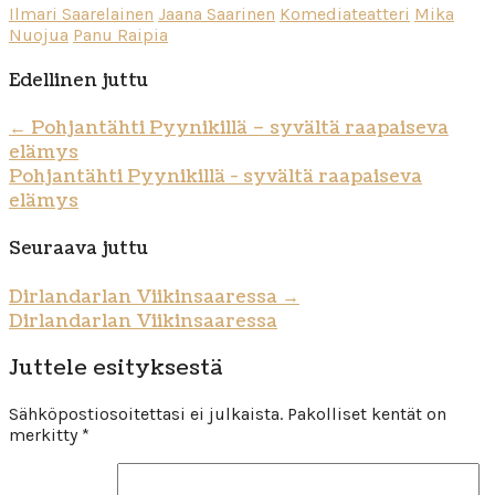
Ilmari Saarelainen
Jaana Saarinen
Komediateatteri
Mika
Nuojua
Panu Raipia
Edellinen juttu
←
Pohjantähti Pyynikillä – syvältä raapaiseva
elämys
Pohjantähti Pyynikillä - syvältä raapaiseva
elämys
Seuraava juttu
Dirlandarlan Viikinsaaressa
→
Dirlandarlan Viikinsaaressa
Juttele esityksestä
Sähköpostiosoitettasi ei julkaista.
Pakolliset kentät on
merkitty
*