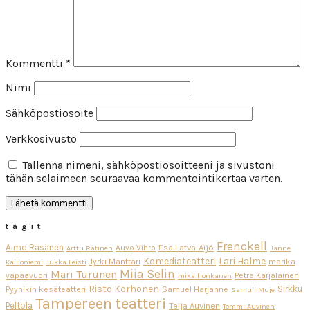
Kommentti
*
Nimi
Sähköpostiosoite
Verkkosivusto
Tallenna nimeni, sähköpostiosoitteeni ja sivustoni
tähän selaimeen seuraavaa kommentointikertaa varten.
tägit
Frenckell
Aimo Räsänen
Esa Latva-Äijö
Auvo Vihro
Arttu Ratinen
Janne
Komediateatteri
Lari Halme
Jyrki Mänttäri
marika
Kallioniemi
Jukka Leisti
Miia Selin
Mari Turunen
vapaavuori
Petra Karjalainen
mika honkanen
Risto Korhonen
Sirkku
Pyynikin kesäteatteri
Samuel Harjanne
Samuli Muje
Tampereen teatteri
Peltola
Teija Auvinen
Tommi Auvinen