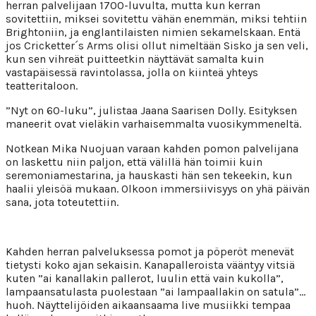
herran palvelijaan 1700-luvulta, mutta kun kerran
sovitettiin, miksei sovitettu vähän enemmän, miksi tehtiin
Brightoniin, ja englantilaisten nimien sekamelskaan. Entä
jos Cricketter´s Arms olisi ollut nimeltään Sisko ja sen veli,
kun sen vihreät puitteetkin näyttävät samalta kuin
vastapäisessä ravintolassa, jolla on kiinteä yhteys
teatteritaloon.
”Nyt on 60-luku”, julistaa Jaana Saarisen Dolly. Esityksen
maneerit ovat vieläkin varhaisemmalta vuosikymmeneltä.
Notkean Mika Nuojuan varaan kahden pomon palvelijana
on laskettu niin paljon, että välillä hän toimii kuin
seremoniamestarina, ja hauskasti hän sen tekeekin, kun
haalii yleisöä mukaan. Olkoon immersiivisyys on yhä päivän
sana, jota toteutettiin.
Kahden herran palveluksessa pomot ja pöperöt menevät
tietysti koko ajan sekaisin. Kanapalleroista vääntyy vitsiä
kuten ”ai kanallakin pallerot, luulin että vain kukolla”,
lampaansatulasta puolestaan ”ai lampaallakin on satula”…
huoh. Näyttelijöiden aikaansaama live musiikki tempaa