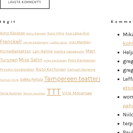
tägit
Komme
Aimo Räsänen
Esa Latva-Äijö
Auvo Vihro
Mik
Arttu Ratinen
Frenckell
Jyrki Mänttäri
koh
Janne Kallioniemi
Jukka Leisti
Mari
Komediateatteri
Lari Halme
Helj
marika vapaavuori
Miia Selin
Turunen
gre
Petra Karjalainen
mika honkanen
Risto Korhonen
gre
Pyynikin kesäteatteri
Samuel Harjanne
Tampereen teatteri
Leff
Sirkku Peltola
Samuli Muje
ets
TTT
Ville Majamaa
Teija Auvinen
Tommi Auvinen
wo
pah
Niil
ter
Pau