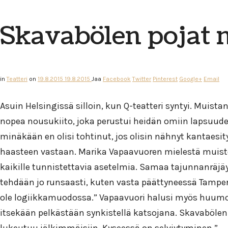
Skavabölen pojat 
in
Teatteri
on
19.8.2015
19.8.2015
Jaa
Facebook
Twitter
Pinterest
Google+
Email
Asuin Helsingissä silloin, kun Q-teatteri syntyi. Muista
nopea nousukiito, joka perustui heidän omiin lapsuud
minäkään en olisi tohtinut, jos olisin nähnyt kantaesity
haasteen vastaan. Marika Vapaavuoren mielestä muisto
kaikille tunnistettavia asetelmia. Samaa tajunnanräjäy
tehdään jo runsaasti, kuten vasta päättyneessä Tamperee
ole logiikkamuodossa.” Vapaavuori halusi myös huum
itsekään pelkästään synkistellä katsojana. Skavabölen 
lukeutuu jälkimmäisiin. Kyseessä on selviytyminen.”