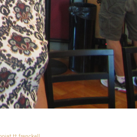
pojat
tt frenckell