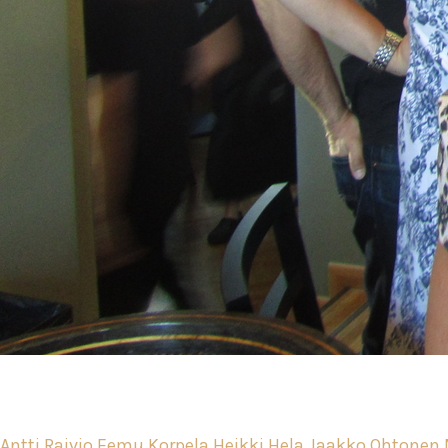
Antti Raivio
Eemu Korpela
Heikki Hela
Jaakko Ohtonen