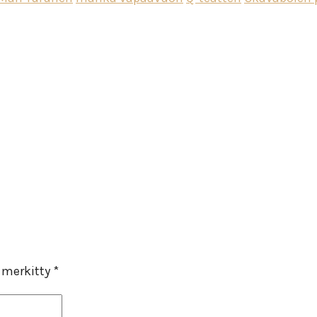
n merkitty
*