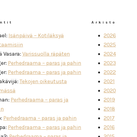
ntit
Arkisto
ael
:
Isänpäivä – Kotiläksyä
2026
taamisiin
2025
ä Vasara
:
Varissuolla räpäten
2024
ger
:
Perhedraama – paras ja pahin
2023
ger
:
Perhedraama – paras ja pahin
2022
akävijä
:
Tekojen oikeutusta
2021
imässä
2020
man
:
Perhedraama – paras ja
2019
in
2018
o
:
Perhedraama – paras ja pahin
2017
ppa
:
Perhedraama – paras ja pahin
2016
la2
:
Perhedraama – paras ja
2015