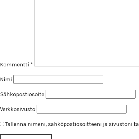
Kommentti
*
Nimi
Sähköpostiosoite
Verkkosivusto
Tallenna nimeni, sähköpostiosoitteeni ja sivustoni