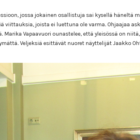
essioon, jossa jokainen osallistuja sai kysellä häneltä
ä viittauksia, joista ei luettuna ole varma. Ohjaajaa ask
ä. Marika Vapaavuori ounastelee, että yleisössä on niit
symättä. Veljeksiä esittävät nuoret näyttelijät Jaakko 