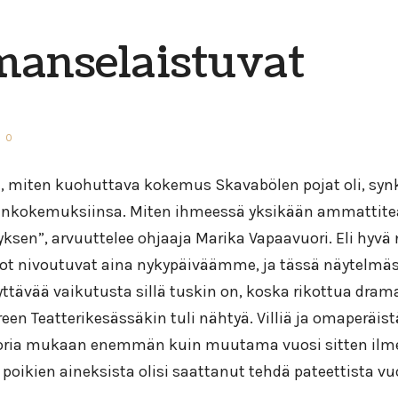
manselaistuvat
0
n, miten kuohuttava kokemus Skavabölen pojat oli, synkkä
enkokemuksiinsa. Miten ihmeessä yksikään ammattiteat
ksen”, arvuuttelee ohjaaja Marika Vapaavuori. Eli hyvä n
t nivoutuvat aina nykypäiväämme, ja tässä näytelmässä
ttävää vaikutusta sillä tuskin on, koska rikottua dram
n Teatterikesässäkin tuli nähtyä. Villiä ja omaperäistä
oria mukaan enemmän kuin muutama vuosi sitten ilmes
poikien aineksista olisi saattanut tehdä pateettista vu