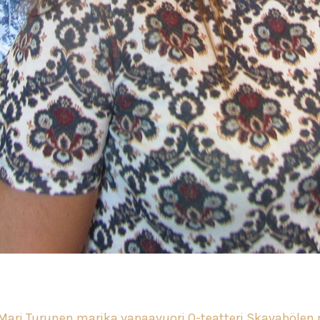
Mari Turunen
marika vapaavuori
Q-teatteri
Skavabölen 