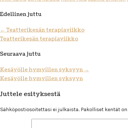
Edellinen juttu
←
Teatterikesän terapiaviikko
Teatterikesän terapiaviikko
Seuraava juttu
Kesäyölle hymyillen syksyyn
→
Kesäyölle hymyillen syksyyn
Juttele esityksestä
Sähköpostiosoitettasi ei julkaista.
Pakolliset kentät o