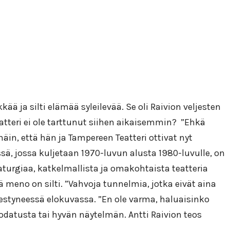
ä ja silti elämää syleilevää. Se oli Raivion veljesten
teri ei ole tarttunut siihen aikaisemmin? ”Ehkä
äin, että hän ja Tampereen Teatteri ottivat nyt
, jossa kuljetaan 1970-luvun alusta 1980-luvulle, on
aturgiaa, katkelmallista ja omakohtaista teatteria
 meno on silti. ”Vahvoja tunnelmia, jotka eivät aina
tyneessä elokuvassa. ”En ole varma, haluaisinko
odatusta tai hyvän näytelmän. Antti Raivion teos