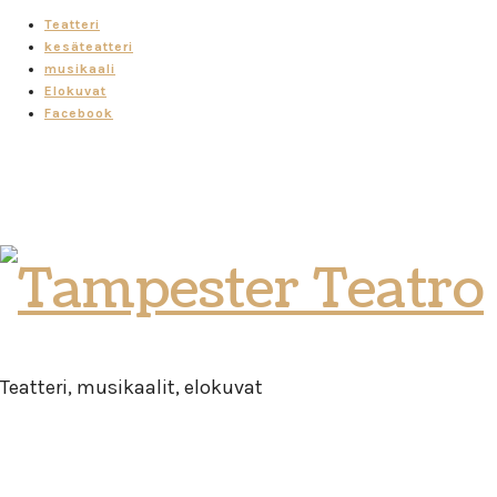
Teatteri
kesäteatteri
musikaali
Elokuvat
Facebook
Tampester
Teatro
Teatteri, musikaalit, elokuvat