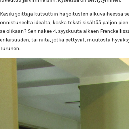
Käsikirjoittaja kutsuttiin harjoitusten alkuvaiheessa s
onnistuneelta idealta, koska teksti sisältää paljon pieni
se olikaan? Sen näkee 4. syyskuuta alkaen Frenckelliss
erilaisuuden, tai niitä, jotka pettyvät, muutosta hyväk
Turunen.