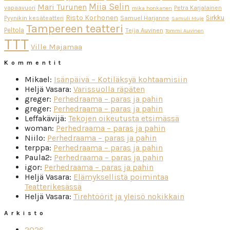
Miia Selin
Mari Turunen
vapaavuori
Petra Karjalainen
mika honkanen
Risto Korhonen
Sirkku
Pyynikin kesäteatteri
Samuel Harjanne
Samuli Muje
Tampereen teatteri
Peltola
Teija Auvinen
Tommi Auvinen
TTT
Ville Majamaa
Kommentit
Mikael
:
Isänpäivä – Kotiläksyä kohtaamisiin
Heljä Vasara
:
Varissuolla räpäten
greger
:
Perhedraama – paras ja pahin
greger
:
Perhedraama – paras ja pahin
Leffakävijä
:
Tekojen oikeutusta etsimässä
woman
:
Perhedraama – paras ja pahin
Niilo
:
Perhedraama – paras ja pahin
terppa
:
Perhedraama – paras ja pahin
Paula2
:
Perhedraama – paras ja pahin
igor
:
Perhedraama – paras ja pahin
Heljä Vasara
:
Elämyksellistä poimintaa
Teatterikesässä
Heljä Vasara
:
Tirehtöörit ja yleisö nokikkain
Arkisto
2026