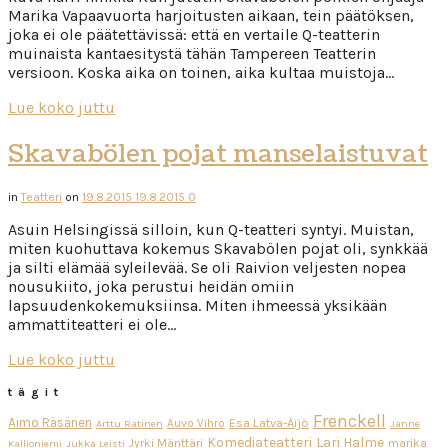
Marika Vapaavuorta harjoitusten aikaan, tein päätöksen,
joka ei ole päätettävissä: että en vertaile Q-teatterin
muinaista kantaesitystä tähän Tampereen Teatterin
versioon. Koska aika on toinen, aika kultaa muistoja…
Lue koko juttu
Skavabölen pojat manselaistuvat
in
Teatteri
on
19.8.2015
19.8.2015
0
Asuin Helsingissä silloin, kun Q-teatteri syntyi. Muistan,
miten kuohuttava kokemus Skavabölen pojat oli, synkkää
ja silti elämää syleilevää. Se oli Raivion veljesten nopea
nousukiito, joka perustui heidän omiin
lapsuudenkokemuksiinsa. Miten ihmeessä yksikään
ammattiteatteri ei ole…
Lue koko juttu
tägit
Frenckell
Aimo Räsänen
Esa Latva-Äijö
Auvo Vihro
Arttu Ratinen
Janne
Komediateatteri
Lari Halme
Jyrki Mänttäri
marika
Kallioniemi
Jukka Leisti