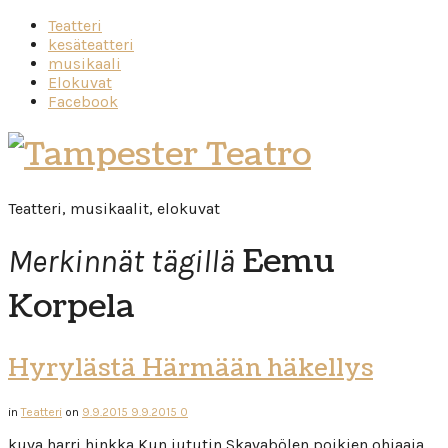
Teatteri
kesäteatteri
musikaali
Elokuvat
Facebook
Tampester
Teatro
Teatteri, musikaalit, elokuvat
Eemu
Merkinnät tägillä
Korpela
Hyrylästä Härmään häkellys
in
Teatteri
on
9.9.2015
9.9.2015
0
kuva harri hinkka Kun jututin Skavabölen poikien ohjaaja