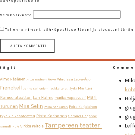
Sähköpostiosoite
Verkkosivusto
Tallenna nimeni, sähköpostiosoitteeni ja sivustoni tähä
tägit
Komme
Aimo Räsänen
Esa Latva-Äijö
Auvo Vihro
Mik
Arttu Ratinen
Frenckell
Jyrki Mänttäri
koh
Janne Kallioniemi
Jukka Leisti
Mari
Komediateatteri
Lari Halme
Helj
marika vapaavuori
Miia Selin
Turunen
gre
Petra Karjalainen
mika honkanen
Risto Korhonen
gre
Pyynikin kesäteatteri
Samuel Harjanne
Tampereen teatteri
Leff
Sirkku Peltola
Samuli Muje
ets