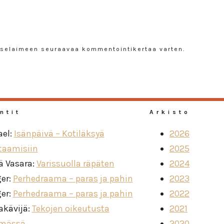
n selaimeen seuraavaa kommentointikertaa varten.
ntit
Arkisto
ael
:
Isänpäivä – Kotiläksyä
2026
taamisiin
2025
ä Vasara
:
Varissuolla räpäten
2024
ger
:
Perhedraama – paras ja pahin
2023
ger
:
Perhedraama – paras ja pahin
2022
akävijä
:
Tekojen oikeutusta
2021
imässä
2020