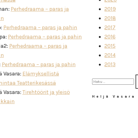
man
:
Perhedraama – paras ja
2019
in
2018
o
:
Perhedraama – paras ja pahin
2017
ppa
:
Perhedraama – paras ja pahin
2016
la2
:
Perhedraama – paras ja
2015
in
2014
:
Perhedraama – paras ja pahin
2013
ä Vasara
:
Elämyksellistä
Haku:
mintaa Teatterikesässä
ä Vasara
:
Tirehtöörit ja yleisö
Heljä Vasara
ikkain