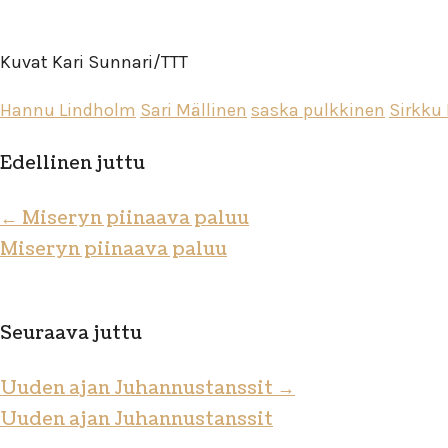
Kuvat Kari Sunnari/TTT
Hannu Lindholm
Sari Mällinen
saska pulkkinen
Sirkku 
Edellinen juttu
←
Miseryn piinaava paluu
Miseryn piinaava paluu
Seuraava juttu
Uuden ajan Juhannustanssit
→
Uuden ajan Juhannustanssit