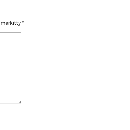
n merkitty
*