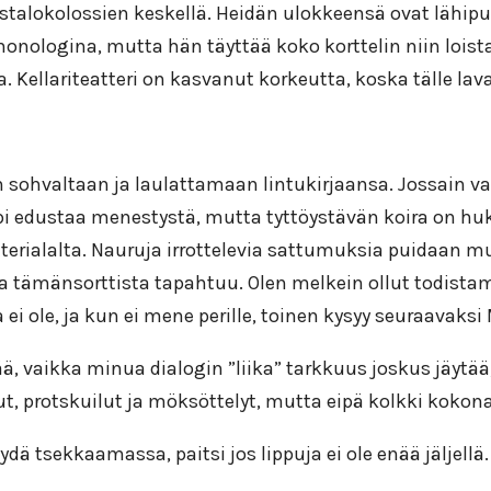
talokolossien keskellä. Heidän ulokkeensä ovat lähipui
 monologina, mutta hän täyttää koko korttelin niin lois
a. Kellariteatteri on kasvanut korkeutta, koska tälle lava
yyn sohvaltaan ja laulattamaan lintukirjaansa. Jossain 
pi edustaa menestystä, mutta tyttöystävän koira on hu
terialalta. Nauruja irrottelevia sattumuksia puidaan m
a tämänsorttista tapahtuu. Olen melkein ollut todistama
a ei ole, ja kun ei mene perille, toinen kysyy seuraavak
itää, vaikka minua dialogin ”liika” tarkkuus joskus jäy
unut, protskuilut ja möksöttelyt, mutta eipä kolkki kokon
ä tsekkaamassa, paitsi jos lippuja ei ole enää jäljellä.