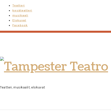
Teatteri
kesäteatteri
musikaali
Elokuvat
Facebook
Tampester
Teatro
Teatteri, musikaalit, elokuvat