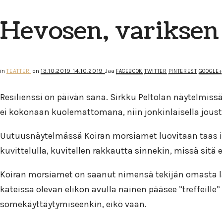
Hevosen, variksen 
in
TEATTERI
on
13.10.2019
14.10.2019
Jaa
FACEBOOK
TWITTER
PINTEREST
GOOGLE+
Resilienssi on päivän sana. Sirkku Peltolan näytelmis
ei kokonaan kuolemattomana, niin jonkinlaisella joust
Uutuusnäytelmässä Koiran morsiamet luovitaan taas ihme
kuvittelulla, kuvitellen rakkautta sinnekin, missä sitä e
Koiran morsiamet on saanut nimensä tekijän omasta lap
kateissa olevan elikon avulla nainen pääsee ”treffeille
somekäyttäytymiseenkin, eikö vaan.