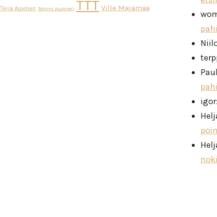
TTT
Ville Majamaa
Teija Auvinen
Tommi Auvinen
wo
pah
Niil
ter
Pau
pah
igor
Helj
poi
Helj
nok