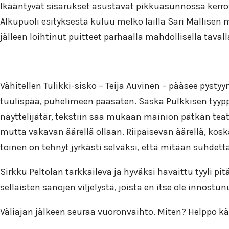
Ikääntyvät sisarukset asustavat pikkuasunnossa kerros
Alkupuoli esityksestä kuluu melko lailla Sari Mällisen
jälleen loihtinut puitteet parhaalla mahdollisella tavall
Vähitellen Tulikki-sisko – Teija Auvinen – pääsee pyst
tuulispää, puhelimeen paasaten. Saska Pulkkisen tyyp
näyttelijätär, tekstiin saa mukaan mainion pätkän teat
mutta vakavan äärellä ollaan. Riipaisevan äärellä, kosk
toinen on tehnyt jyrkästi selväksi, että mitään suhdett
Sirkku Peltolan tarkkaileva ja hyväksi havaittu tyyli p
sellaisten sanojen viljelystä, joista en itse ole innost
Väliajan jälkeen seuraa vuoronvaihto. Miten? Helppo käyd