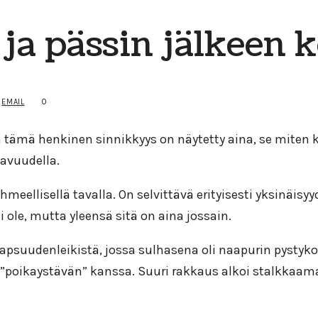
ja pässin jälkeen k
0
EMAIL
sä tämä henkinen sinnikkyys on näytetty aina, se miten
avuudella.
ellisellä tavalla. On selvittävä erityisesti yksinäisyy
i ole, mutta yleensä sitä on aina jossain.
suudenleikistä, jossa sulhasena oli naapurin pystykorv
” ”poikaystävän” kanssa. Suuri rakkaus alkoi stalkkaama