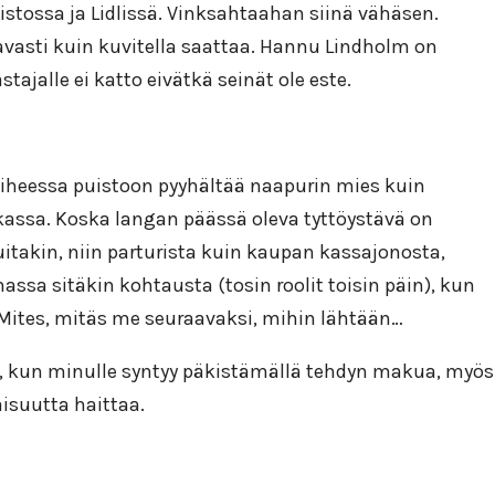
stossa ja Lidlissä. Vinksahtaahan siinä vähäsen.
tavasti kuin kuvitella saattaa. Hannu Lindholm on
stajalle ei katto eivätkä seinät ole este.
vaiheessa puistoon pyyhältää naapurin mies kuin
kassa. Koska langan päässä oleva tyttöystävä on
uitakin, niin parturista kuin kaupan kassajonosta,
ssa sitäkin kohtausta (tosin roolit toisin päin), kun
si Mites, mitäs me seuraavaksi, mihin lähtään…
tää, kun minulle syntyy päkistämällä tehdyn makua, myös
aisuutta haittaa.