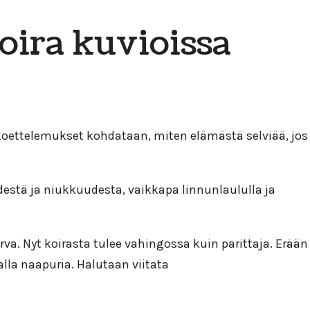
oira kuvioissa
 koettelemukset kohdataan, miten elämästä selviää, jos
destä ja niukkuudesta, vaikkapa linnunlaululla ja
a. Nyt koirasta tulee vahingossa kuin parittaja. Erään
lla naapuria. Halutaan viitata