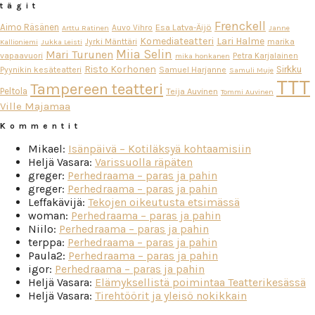
tägit
Frenckell
Aimo Räsänen
Esa Latva-Äijö
Auvo Vihro
Arttu Ratinen
Janne
Komediateatteri
Lari Halme
Jyrki Mänttäri
marika
Kallioniemi
Jukka Leisti
Miia Selin
Mari Turunen
vapaavuori
Petra Karjalainen
mika honkanen
Risto Korhonen
Sirkku
Pyynikin kesäteatteri
Samuel Harjanne
Samuli Muje
TTT
Tampereen teatteri
Peltola
Teija Auvinen
Tommi Auvinen
Ville Majamaa
Kommentit
Mikael
:
Isänpäivä – Kotiläksyä kohtaamisiin
Heljä Vasara
:
Varissuolla räpäten
greger
:
Perhedraama – paras ja pahin
greger
:
Perhedraama – paras ja pahin
Leffakävijä
:
Tekojen oikeutusta etsimässä
woman
:
Perhedraama – paras ja pahin
Niilo
:
Perhedraama – paras ja pahin
terppa
:
Perhedraama – paras ja pahin
Paula2
:
Perhedraama – paras ja pahin
igor
:
Perhedraama – paras ja pahin
Heljä Vasara
:
Elämyksellistä poimintaa Teatterikesässä
Heljä Vasara
:
Tirehtöörit ja yleisö nokikkain