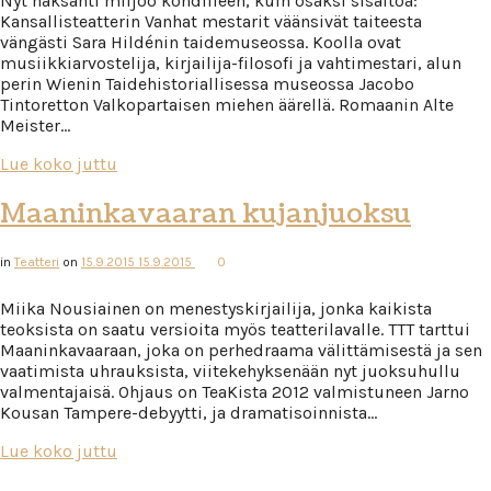
Nyt naksahti miljöö kohdilleen, kuin osaksi sisältöä:
Kansallisteatterin Vanhat mestarit väänsivät taiteesta
vängästi Sara Hildénin taidemuseossa. Koolla ovat
musiikkiarvostelija, kirjailija-filosofi ja vahtimestari, alun
perin Wienin Taidehistoriallisessa museossa Jacobo
Tintoretton Valkopartaisen miehen äärellä. Romaanin Alte
Meister…
Lue koko juttu
Maaninkavaaran kujanjuoksu
in
Teatteri
on
15.9.2015
15.9.2015
0
Miika Nousiainen on menestyskirjailija, jonka kaikista
teoksista on saatu versioita myös teatterilavalle. TTT tarttui
Maaninkavaaraan, joka on perhedraama välittämisestä ja sen
vaatimista uhrauksista, viitekehyksenään nyt juoksuhullu
valmentajaisä. Ohjaus on TeaKista 2012 valmistuneen Jarno
Kousan Tampere-debyytti, ja dramatisoinnista…
Lue koko juttu