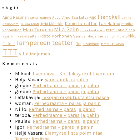
tägit
Frenckell
Aimo Räsänen
Esa Latva-Äijö
Auvo Vihro
Arttu Ratinen
Janne
Komediateatteri
Lari Halme
Jyrki Mänttäri
marika
Kallioniemi
Jukka Leisti
Miia Selin
Mari Turunen
vapaavuori
Petra Karjalainen
mika honkanen
Risto Korhonen
Sirkku
Pyynikin kesäteatteri
Samuel Harjanne
Samuli Muje
Tampereen teatteri
Peltola
Teija Auvinen
Tommi Auvinen
TTT
Ville Majamaa
Kommentit
Mikael
:
Isänpäivä – Kotiläksyä kohtaamisiin
Heljä Vasara
:
Varissuolla räpäten
greger
:
Perhedraama – paras ja pahin
greger
:
Perhedraama – paras ja pahin
Leffakävijä
:
Tekojen oikeutusta etsimässä
woman
:
Perhedraama – paras ja pahin
Niilo
:
Perhedraama – paras ja pahin
terppa
:
Perhedraama – paras ja pahin
Paula2
:
Perhedraama – paras ja pahin
igor
:
Perhedraama – paras ja pahin
Heljä Vasara
:
Elämyksellistä poimintaa
Teatterikesässä