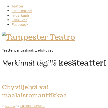
Teatteri
kesäteatteri
musikaali
Elokuvat
Facebook
Tampester
Teatro
Teatteri, musikaalit, elokuvat
kesäteatteri
Merkinnät tägillä
Cityviljelyä vai
maalaisromantiikkaa
in
Teatteri
on
2.6.2019
3.6.2019
0