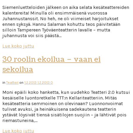
Siemenluetteloiden jälkeen on aika selata kesäteattereiden
kalentereita! Minulla oli ensimmäisenä vuorossa
Juhannustanssit. No heh, ne oli viimeiset harjoitukset
ennen syksyä. Hannu Salaman kohuttu teos päivitetään
silloin Tampereen Työväenteatterin lavalle – mutta
juhannusta voi siis päästä…
Lue koko juttu
30 roolin ekoilua – vaan ei
sekoilua
in
Teatteri
on
1.2.2013
1.2.2013
0
Moni epäili koko hanketta, kun uudehko Teatteri 2.0 kutsui
kesäiselle luontoretkelle TTT:n Kellariteatteriin. Mitäs
kesäteatteria semmoinen on olevinaan? Luonnonvoimat
tulivat avuksi, ja heinäkuisena sadekautena teatterin
ystävät löysivät tiensä sisätilojen suojiin – ja lähtivät pois
riemastuneina,…
Lue koko juttu