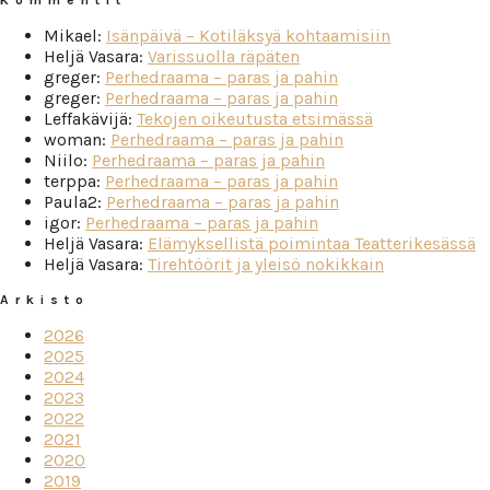
Kommentit
Mikael
:
Isänpäivä – Kotiläksyä kohtaamisiin
Heljä Vasara
:
Varissuolla räpäten
greger
:
Perhedraama – paras ja pahin
greger
:
Perhedraama – paras ja pahin
Leffakävijä
:
Tekojen oikeutusta etsimässä
woman
:
Perhedraama – paras ja pahin
Niilo
:
Perhedraama – paras ja pahin
terppa
:
Perhedraama – paras ja pahin
Paula2
:
Perhedraama – paras ja pahin
igor
:
Perhedraama – paras ja pahin
Heljä Vasara
:
Elämyksellistä poimintaa Teatterikesässä
Heljä Vasara
:
Tirehtöörit ja yleisö nokikkain
Arkisto
2026
2025
2024
2023
2022
2021
2020
2019