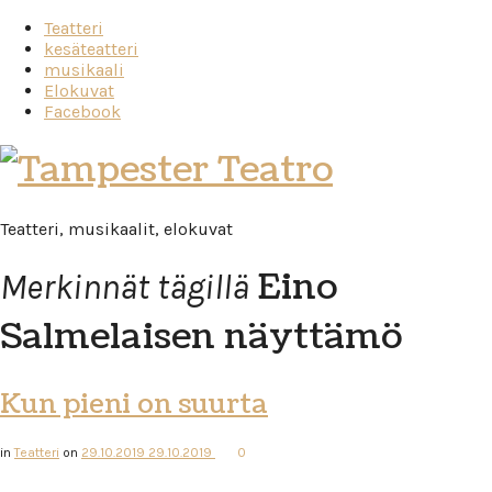
Teatteri
kesäteatteri
musikaali
Elokuvat
Facebook
Tampester
Teatro
Teatteri, musikaalit, elokuvat
Eino
Merkinnät tägillä
Salmelaisen näyttämö
Kun pieni on suurta
in
Teatteri
on
29.10.2019
29.10.2019
0