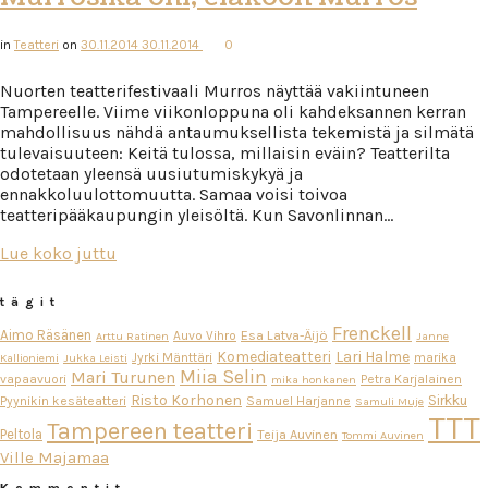
in
Teatteri
on
30.11.2014
30.11.2014
0
Nuorten teatterifestivaali Murros näyttää vakiintuneen
Tampereelle. Viime viikonloppuna oli kahdeksannen kerran
mahdollisuus nähdä antaumuksellista tekemistä ja silmätä
tulevaisuuteen: Keitä tulossa, millaisin eväin? Teatterilta
odotetaan yleensä uusiutumiskykyä ja
ennakkoluulottomuutta. Samaa voisi toivoa
teatteripääkaupungin yleisöltä. Kun Savonlinnan…
Lue koko juttu
tägit
Frenckell
Aimo Räsänen
Esa Latva-Äijö
Auvo Vihro
Arttu Ratinen
Janne
Komediateatteri
Lari Halme
Jyrki Mänttäri
marika
Kallioniemi
Jukka Leisti
Miia Selin
Mari Turunen
vapaavuori
Petra Karjalainen
mika honkanen
Risto Korhonen
Sirkku
Pyynikin kesäteatteri
Samuel Harjanne
Samuli Muje
TTT
Tampereen teatteri
Peltola
Teija Auvinen
Tommi Auvinen
Ville Majamaa