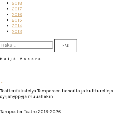
2018
2017
2016
2015
2014
2013
Haku:
Heljä Vasara
Teatterifiilistelyä Tampereen tienoilta ja kultturelleja
syrjähyppyjä muuallekin
Tampester Teatro 2013-2026