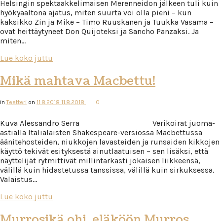
Helsingin spektaakkelimaisen Merenneidon jälkeen tuli kuin
hyökyaaltona ajatus, miten suurta voi olla pieni – kun
kaksikko Zin ja Mike – Timo Ruuskanen ja Tuukka Vasama –
ovat heittäytyneet Don Quijoteksi ja Sancho Panzaksi. Ja
miten…
Lue koko juttu
Mikä mahtava Macbettu!
in
Teatteri
on
11.8.2018
11.8.2018
0
Kuva Alessandro Serra Verikoirat juoma-
astialla Italialaisten Shakespeare-versiossa Macbettussa
äänitehosteiden, niukkojen lavasteiden ja runsaiden kikkojen
käyttö tekivät esityksestä ainutlaatuisen – sen lisäksi, että
näyttelijät rytmittivät millintarkasti jokaisen liikkeensä,
välillä kuin hidastetussa tanssissa, välillä kuin sirkuksessa.
Valaistus…
Lue koko juttu
Murrosikä ohi, eläköön Murros