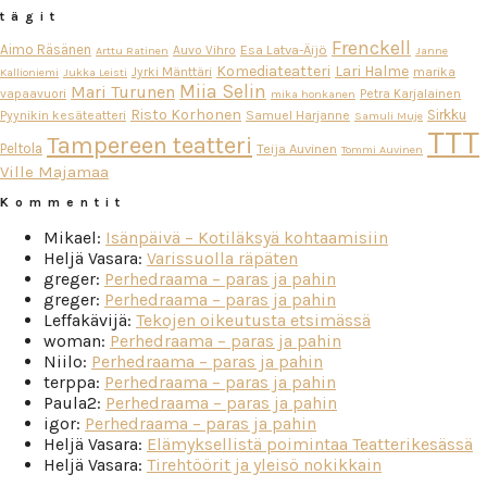
tägit
Frenckell
Aimo Räsänen
Esa Latva-Äijö
Auvo Vihro
Arttu Ratinen
Janne
Komediateatteri
Lari Halme
Jyrki Mänttäri
marika
Kallioniemi
Jukka Leisti
Miia Selin
Mari Turunen
vapaavuori
Petra Karjalainen
mika honkanen
Risto Korhonen
Sirkku
Pyynikin kesäteatteri
Samuel Harjanne
Samuli Muje
TTT
Tampereen teatteri
Peltola
Teija Auvinen
Tommi Auvinen
Ville Majamaa
Kommentit
Mikael
:
Isänpäivä – Kotiläksyä kohtaamisiin
Heljä Vasara
:
Varissuolla räpäten
greger
:
Perhedraama – paras ja pahin
greger
:
Perhedraama – paras ja pahin
Leffakävijä
:
Tekojen oikeutusta etsimässä
woman
:
Perhedraama – paras ja pahin
Niilo
:
Perhedraama – paras ja pahin
terppa
:
Perhedraama – paras ja pahin
Paula2
:
Perhedraama – paras ja pahin
igor
:
Perhedraama – paras ja pahin
Heljä Vasara
:
Elämyksellistä poimintaa Teatterikesässä
Heljä Vasara
:
Tirehtöörit ja yleisö nokikkain