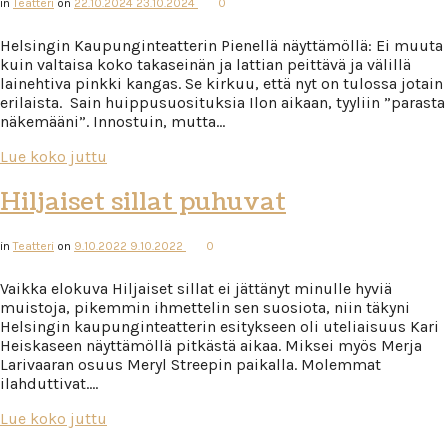
in
Teatteri
on
22.10.2024
23.10.2024
0
Helsingin Kaupunginteatterin Pienellä näyttämöllä: Ei muuta
kuin valtaisa koko takaseinän ja lattian peittävä ja välillä
lainehtiva pinkki kangas. Se kirkuu, että nyt on tulossa jotain
erilaista. Sain huippusuosituksia Ilon aikaan, tyyliin ”parasta
näkemääni”. Innostuin, mutta…
Lue koko juttu
Hiljaiset sillat puhuvat
in
Teatteri
on
9.10.2022
9.10.2022
0
Vaikka elokuva Hiljaiset sillat ei jättänyt minulle hyviä
muistoja, pikemmin ihmettelin sen suosiota, niin täkyni
Helsingin kaupunginteatterin esitykseen oli uteliaisuus Kari
Heiskaseen näyttämöllä pitkästä aikaa. Miksei myös Merja
Larivaaran osuus Meryl Streepin paikalla. Molemmat
ilahduttivat….
Lue koko juttu