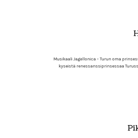
H
Musikaali Jagellonica – Turun oma prinses
kyseistä renessanssiprinsessaa Turussa
Pi