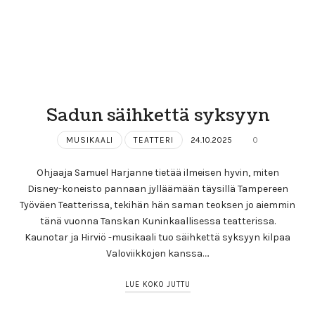
Sadun säihkettä syksyyn
MUSIKAALI
TEATTERI
24.10.2025
0
Ohjaaja Samuel Harjanne tietää ilmeisen hyvin, miten
Disney-koneisto pannaan jylläämään täysillä Tampereen
Työväen Teatterissa, tekihän hän saman teoksen jo aiemmin
tänä vuonna Tanskan Kuninkaallisessa teatterissa.
Kaunotar ja Hirviö -musikaali tuo säihkettä syksyyn kilpaa
Valoviikkojen kanssa….
LUE KOKO JUTTU