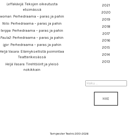
Leffakävijä
:
Tekojen oikeutusta
2021
etsimässä
2020
woman
:
Perhedraama – paras ja pahin
2019
Niilo
:
Perhedraama – paras ja pahin
2018
terppa
:
Perhedraama – paras ja pahin
2017
Paula2
:
Perhedraama – paras ja pahin
2016
igor
:
Perhedraama – paras ja pahin
2015
Heljä Vasara
:
Elämyksellistä poimintaa
2014
Teatterikesässä
2013
Heljä Vasara
:
Tirehtöörit ja yleisö
nokikkain
HAKU:
Tampester Teatro 2013-2026