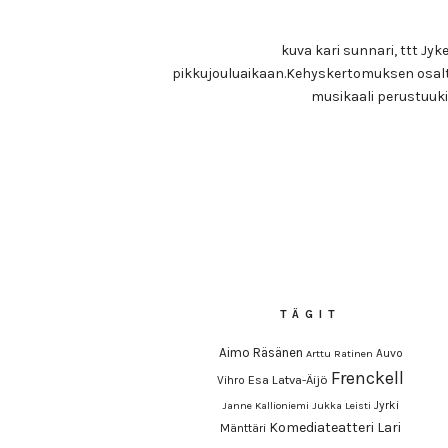
kuva kari sunnari, ttt Jy
pikkujouluaikaan.Kehyskertomuksen osalt
musikaali perustuuk
TÄGIT
Aimo Räsänen
Auvo
Arttu Ratinen
Frenckell
Esa Latva-Äijö
Vihro
Jyrki
Janne Kallioniemi
Jukka Leisti
Komediateatteri
Lari
Mänttäri