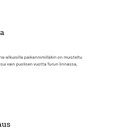
sa
a-alkuisilla paikannimilläkin on muisteltu
ui vain puolisen vuotta Turun linnassa,
aus