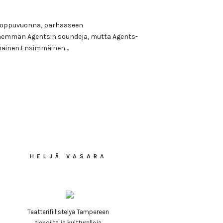
ti loppuvuonna, parhaaseen
enemmän Agentsin soundeja, mutta Agents-
nnainen.Ensimmäinen…
HELJÄ VASARA
Teatterifiilistelyä Tampereen
tienoilta ja kultturelleja