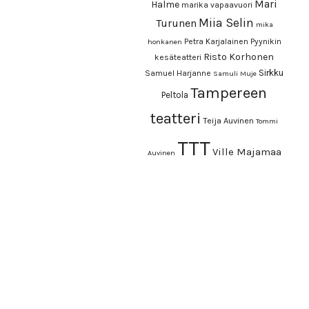
Mari
Halme
marika vapaavuori
Miia Selin
Turunen
mika
Petra Karjalainen
Pyynikin
honkanen
Risto Korhonen
kesäteatteri
Sirkku
Samuel Harjanne
Samuli Muje
Tampereen
Peltola
teatteri
Teija Auvinen
Tommi
TTT
Ville Majamaa
Auvinen