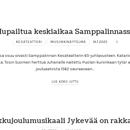
upailtua keskiaikaa Samppalinnas
KESÄTEATTERI
MUSIIKKINÄYTELMÄ
14.7.2025
0
sa osuu oivasti Samppalinnan Kesäteatterin 65-juhlavuoteen. Katariin
. Tosin Suomen herttua Juhanalle naitettu Puolan kuninkaan tytär as
jouluaatosta 1562 seuraavaan…
LUE KOKO JUTTU
kkujoulumusikaali Jykevää on rakk