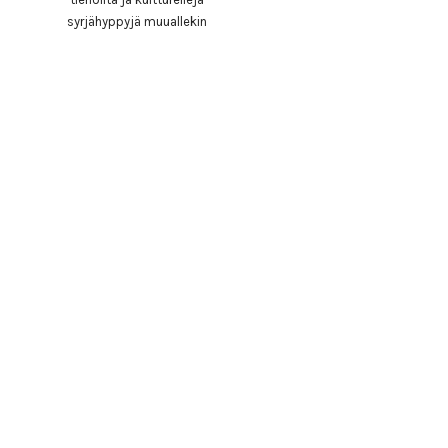
syrjähyppyjä muuallekin