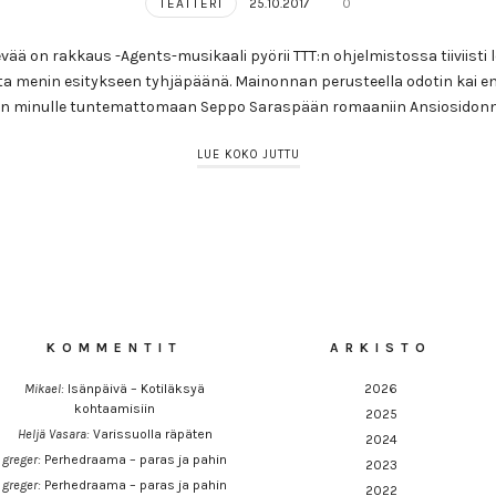
TEATTERI
25.10.2017
0
kevää on rakkaus -Agents-musikaali pyörii TTT:n ohjelmistossa tiiviis
a menin esitykseen tyhjäpäänä. Mainonnan perusteella odotin kai 
in minulle tuntemattomaan Seppo Saraspään romaaniin Ansiosido
LUE KOKO JUTTU
KOMMENTIT
ARKISTO
Mikael
:
Isänpäivä – Kotiläksyä
2026
kohtaamisiin
2025
Heljä Vasara
:
Varissuolla räpäten
2024
greger
:
Perhedraama – paras ja pahin
2023
greger
:
Perhedraama – paras ja pahin
2022