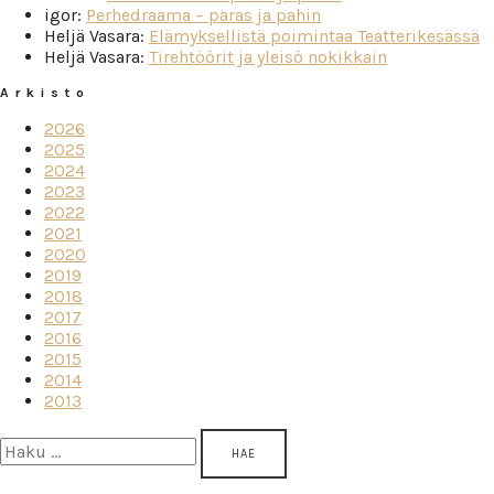
igor
:
Perhedraama – paras ja pahin
Heljä Vasara
:
Elämyksellistä poimintaa Teatterikesässä
Heljä Vasara
:
Tirehtöörit ja yleisö nokikkain
Arkisto
2026
2025
2024
2023
2022
2021
2020
2019
2018
2017
2016
2015
2014
2013
Haku: