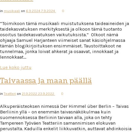
in
musikaali
on
6.9.2024
7.9.2024
0
”Toimikoon tämä musikaali muistutuksena taideaineiden ja
taidekasvatuksen merkityksestä ja olkoon tämä tuotanto
osoitus taidekasvatuksen vaikutuksista.” Olkoot nämä
ohjaaja Samuel Harjanteen viimeiset sanat käsiohjelmassa
tämän blogikirjoituksen ensimmäiset. Taustoittakoot ne
tunnelmaa, jonka loivat ahkerat ja osaavat, innokkaat ja
lennokkaat…
Lue koko juttu
Taivaassa ja maan päällä
in
Teatteri
on
21.9.2022
23.9.2022
0
Alkuperäisteoksen nimessä Der Himmel über Berlin – Taivas
Berliinin yllä – on enemmän taivasnäkökulmaa kuin
suomennoksessa Berliinin taivaan alla, joka on tehty
Tampereen Työväen Teatteriin samannimisen elokuvan
perustalta. Kaduilla enkelit liikkuvatkin, auttavat ahdinkoisia