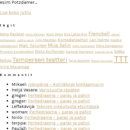
esim Potzdamer…
Lue koko juttu
tägit
Frenckell
Aimo Räsänen
Esa Latva-Äijö
Auvo Vihro
Arttu Ratinen
Janne
Komediateatteri
Lari Halme
Jyrki Mänttäri
marika
Kallioniemi
Jukka Leisti
Miia Selin
Mari Turunen
vapaavuori
Petra Karjalainen
mika honkanen
Risto Korhonen
Sirkku
Pyynikin kesäteatteri
Samuel Harjanne
Samuli Muje
TTT
Tampereen teatteri
Peltola
Teija Auvinen
Tommi Auvinen
Ville Majamaa
Kommentit
Mikael
:
Isänpäivä – Kotiläksyä kohtaamisiin
Heljä Vasara
:
Varissuolla räpäten
greger
:
Perhedraama – paras ja pahin
greger
:
Perhedraama – paras ja pahin
Leffakävijä
:
Tekojen oikeutusta etsimässä
woman
:
Perhedraama – paras ja pahin
Niilo
:
Perhedraama – paras ja pahin
terppa
:
Perhedraama – paras ja pahin
Paula2
:
Perhedraama – paras ja pahin