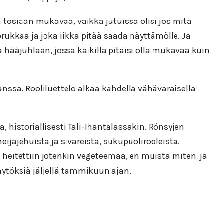
n tosiaan mukavaa, vaikka jutuissa olisi jos mitä
rukkaa ja joka iikka pitää saada näyttämölle. Ja
hääjuhlaan, jossa kaikilla pitäisi olla mukavaa kuin
kanssa: Rooliluettelo alkaa kahdella vähävaraisella
, historiallisesti Tali-Ihantalassakin. Rönsyjen
ajehuista ja sivareista, sukupuolirooleista.
a heitettiin jotenkin vegeteemaa, en muista miten, ja
äytöksiä jäljellä tammikuun ajan.