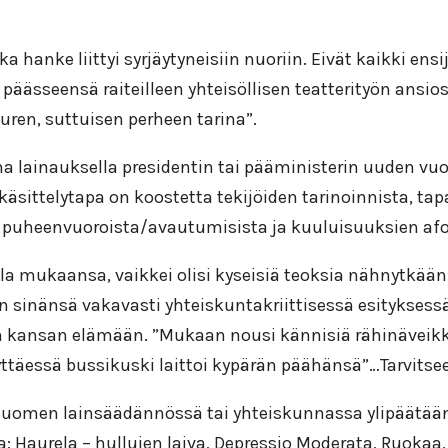
ska hanke liittyi syrjäytyneisiin nuoriin. Eivät kaikki e
päässeensä raiteilleen yhteisöllisen teatterityön ansio
uuren, suttuisen perheen tarina”.
ina lainauksella presidentin tai pääministerin uuden v
äsittelytapa on koostetta tekijöiden tarinoinnista, tap
en puheenvuoroista/avautumisista ja kuuluisuuksien afo
 mukaansa, vaikkei olisi kyseisiä teoksia nähnytkään. 
n sinänsä vakavasti yhteiskuntakriittisessä esityksess
 kansan elämään. ”Mukaan nousi kännisiä rähinäveikko
tyttäessä bussikuski laittoi kypärän päähänsä”…Tarvits
-Suomen lainsäädännössä tai yhteiskunnassa ylipäätään
a: Haurela – hullujen laiva, Depressio Moderata, Ruoka