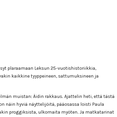
ssyt plaraamaan Leksun 25-vuotishistoriikkia,
isevakin kaikkine tyyppeineen, sattumuksineen ja
än muistan: Äidin rakkaus. Ajattelin heti, että tästä
on näin hyviä näyttelijöitä, pääosassa loisti Paula
stakin proggiksista, ulkomaita myöten. Ja matkatarinat