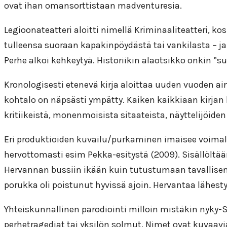
ovat ihan omansorttistaan madventuresia.
Legioonateatteri aloitti nimellä Kriminaaliteatteri, ko
tulleensa suoraan kapakinpöydästä tai vankilasta – ja 
Perhe alkoi kehkeytyä. Historiikin alaotsikko onkin ”s
Kronologisesti etenevä kirja aloittaa uuden vuoden a
kohtalo on näpsästi ympätty. Kaiken kaikkiaan kirjan k
kritiikeistä, monenmoisista sitaateista, näyttelijöid
Eri produktioiden kuvailu/purkaminen imaisee voimalla
hervottomasti esim Pekka-esitystä (2009). Sisällöltää
Hervannan bussiin ikään kuin tutustumaan tavallisen
porukka oli poistunut hyvissä ajoin. Hervantaa lähes
Yhteiskunnallinen parodiointi milloin mistäkin nyky
perhetragediat tai yksilön solmut. Nimet ovat kuvaavi