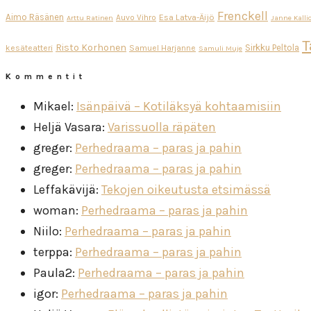
Frenckell
Aimo Räsänen
Esa Latva-Äijö
Auvo Vihro
Arttu Ratinen
Janne Kalli
T
Risto Korhonen
Sirkku Peltola
kesäteatteri
Samuel Harjanne
Samuli Muje
Kommentit
Mikael
:
Isänpäivä – Kotiläksyä kohtaamisiin
Heljä Vasara
:
Varissuolla räpäten
greger
:
Perhedraama – paras ja pahin
greger
:
Perhedraama – paras ja pahin
Leffakävijä
:
Tekojen oikeutusta etsimässä
woman
:
Perhedraama – paras ja pahin
Niilo
:
Perhedraama – paras ja pahin
terppa
:
Perhedraama – paras ja pahin
Paula2
:
Perhedraama – paras ja pahin
igor
:
Perhedraama – paras ja pahin