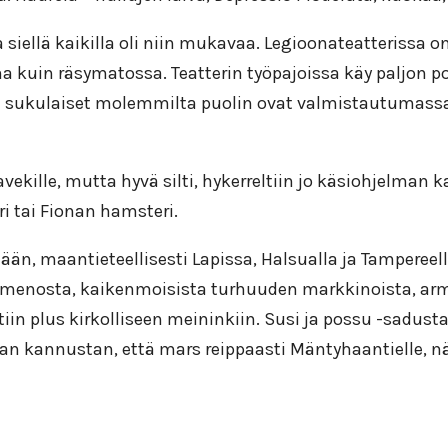
siellä kaikilla oli niin mukavaa. Legioonateatterissa o
 kuin räsymatossa. Teatterin työpajoissa käy paljon po
ka sukulaiset molemmilta puolin ovat valmistautumassa 
vekille, mutta hyvä silti, hykerreltiin jo käsiohjelman 
ri tai Fionan hamsteri.
än, maantieteellisesti Lapissa, Halsualla ja Tampereella
enosta, kaikenmoisista turhuuden markkinoista, armeij
iin plus kirkolliseen meininkiin. Susi ja possu -sadust
han kannustan, että mars reippaasti Mäntyhaantielle, n