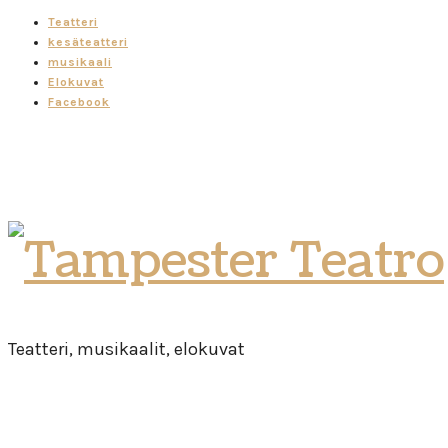
Teatteri
kesäteatteri
musikaali
Elokuvat
Facebook
Tampester
Teatro
Teatteri, musikaalit, elokuvat