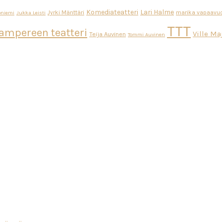
Komediateatteri
Lari Halme
Jyrki Mänttäri
marika vapaavuo
oniemi
Jukka Leisti
TTT
ampereen teatteri
Ville M
Teija Auvinen
Tommi Auvinen