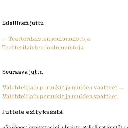
Edellinen juttu
←
Teatterilaisten joulumuistoja
Teatterilaisten joulumuistoja
Seuraava juttu
Valehtelijain peruukit ja muiden vaatteet
→
Valehtelijain peruukit ja muiden vaatteet
Juttele esityksestä
Sähköpostiosoitettasi ei julkaista.
Pakolliset kentät 