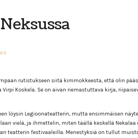
e Neksussa
il
0
simpaan rutistukseen siitä kimmokkeesta, että olin pää
ja Virpi Koskela. Se on aivan riemastuttava kirja, riipa
en löysin Legioonateatterin, mutta ensimmäisen näytelm
aan vielä, ja ihmettelin, miten täällä keskellä Nekalaa 
van teatterin festivaaleilla. Menestyksiä on tullut mui