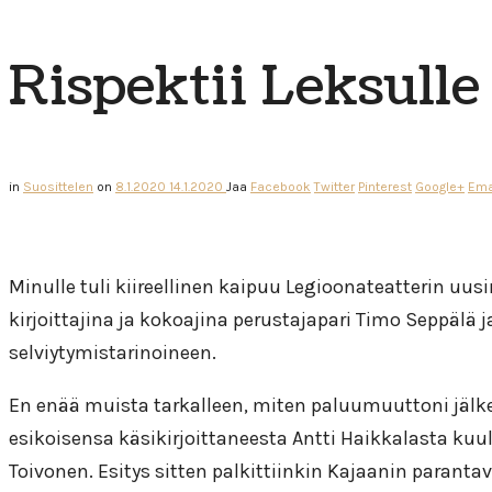
Rispektii Leksull
in
Suosittelen
on
8.1.2020
14.1.2020
Jaa
Facebook
Twitter
Pinterest
Google+
Ema
Minulle tuli kiireellinen kaipuu Legioonateatterin uu
kirjoittajina ja kokoajina perustajapari Timo Seppälä 
selviytymistarinoineen.
En enää muista tarkalleen, miten paluumuuttoni jälke
esikoisensa käsikirjoittaneesta Antti Haikkalasta kuull
Toivonen. Esitys sitten palkittiinkin Kajaanin paranta