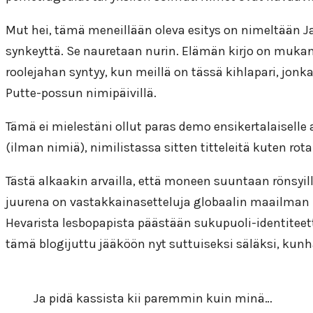
Mut hei, tämä meneillään oleva esitys on nimeltään Ja 
synkeyttä. Se nauretaan nurin. Elämän kirjo on mukana
roolejahan syntyy, kun meillä on tässä kihlapari, jon
Putte-possun nimipäivillä.
Tämä ei mielestäni ollut paras demo ensikertalaiselle a
(ilman nimiä), nimilistassa sitten titteleitä kuten rota
Tästä alkaakin arvailla, että moneen suuntaan rönsyillä
juurena on vastakkainasetteluja globaalin maailman m
Hevarista lesbopapista päästään sukupuoli-identiteett
tämä blogijuttu jääköön nyt suttuiseksi säläksi, kun
Ja pidä kassista kii paremmin kuin minä…