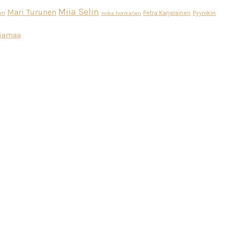
Miia Selin
Mari Turunen
ri
Petra Karjalainen
Pyynikin
mika honkanen
ajamaa