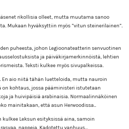
nsijäsenet rikollisia olleet, mutta muutama sanoo
sta. Mukaan hyväksyttiin myös ”vitun steinerilainen”.
uoden puheesta, johon Legioonateatterin senvuotinen
ausselostuksista ja päiväkirjamerkinnöistä, lehtien
rismeista. Teksti kulkee myös sivupalkeissa.
En aio niitä tähän luetteloida, mutta nauroin
ä on kohtaus, jossa pääministeri istutetaan
ja ja huivipäisiä arabinaisia. Normaalinnäköinen
eeko mainitakaan, että asun Herwoodissa..
 kulkee Leksun esityksissä aina, samoin
a, rasvaa, nappeja, Kadotettu vanhuus…