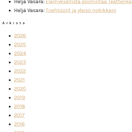
Heljä Vasara
:
Elämyksellistä poimintaa Teatterik
Heljä Vasara
:
Tirehtöörit ja yleisö nokikkain
Arkisto
2026
2025
2024
2023
2022
2021
2020
2019
2018
2017
2016