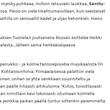
n myrsky puhkeaa, milloin ratsuväki laukkaa,
Santtu-
a. Yleisö on vielä tikahtumaisillaan, kun seesteiset
altilla on sensuellit kädet ja uljas kehonkieli. Hieno
iuksen Tuonelan joutsenena Rouvali esittelee Heikki
evalasta…Jälleen sama henkeäsalpaava
ppariukko – ja kolme tanssiepisodia musikaalista On
Kohtalosinfonia. Ylimääräisessä palattiin vielä
räinen; onhan se yhtä vankkaan suunniteltu ja
n päälle hitaasti artikuloima ”Kiitos, toivottavasti
 hän nimittäin kävi lokoisasti istumaan kolmelle
vaa penkkiä paikan päällä tuntui sittenkin paremmalta