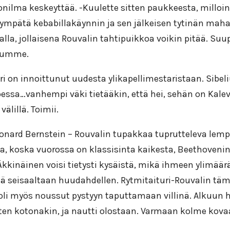
nilma keskeyttää. -Kuulette sitten paukkeesta, milloi
pätä kebabillakäynnin ja sen jälkeisen tytinän mahass
alla, jollaisena Rouvalin tahtipuikkoa voikin pitää. Suup
itumme.
ri on innoittunut uudesta ylikapellimestaristaan. Sibel
oessa…vanhempi väki tietääkin, että hei, sehän on Kal
lillä. Toimii.
Leonard Bernstein – Rouvalin tupakkaa tuprutteleva lem
a, koska vuorossa on klassisinta kaikesta, Beethovenin 
Äkkinäinen voisi tietysti kysäistä, mikä ihmeen ylimää
ää seisaaltaan huudahdellen. Rytmitaituri-Rouvalin tämä
va oli myös noussut pystyyn taputtamaan villinä. Alkuun
a kuten kotonakin, ja nautti olostaan. Varmaan kolme ko