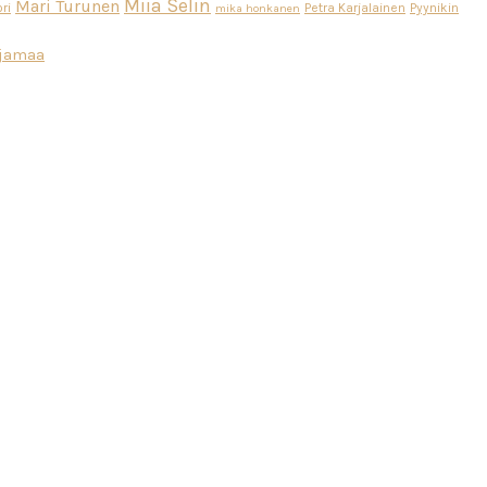
Miia Selin
Mari Turunen
ri
Petra Karjalainen
Pyynikin
mika honkanen
ajamaa