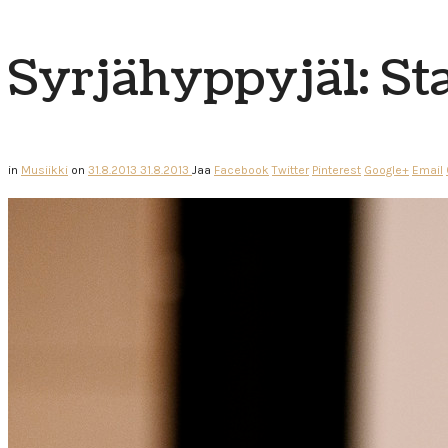
Syrjähyppyjä1: St
in
Musiikki
on
31.8.2013
31.8.2013
Jaa
Facebook
Twitter
Pinterest
Google+
Email