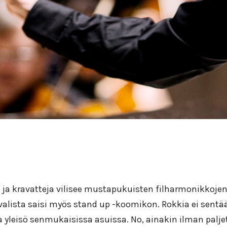
ja ja kravatteja vilisee mustapukuisten filharmonikkoje
alista saisi myös stand up -koomikon. Rokkia ei sentää
, ja yleisö senmukaisissa asuissa. No, ainakin ilman palj