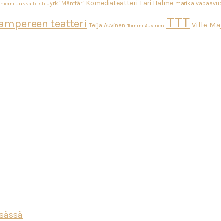
Komediateatteri
Lari Halme
Jyrki Mänttäri
marika vapaavuo
oniemi
Jukka Leisti
TTT
ampereen teatteri
Ville M
Teija Auvinen
Tommi Auvinen
esässä