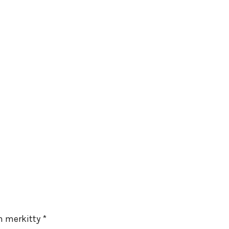
on merkitty
*