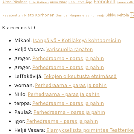
Frenckell
Aimo Räsänen
Esa Latva-Äijö
Auvo Vihro
Arttu Ratinen
Janne Kalli
T
Risto Korhonen
Sirkku Peltola
kesäteatteri
Samuel Harjanne
Samuli Muje
Kommentit
Mikael
:
Isänpäivä – Kotiläksyä kohtaamisiin
Heljä Vasara
:
Varissuolla räpäten
greger
:
Perhedraama – paras ja pahin
greger
:
Perhedraama – paras ja pahin
Leffakävijä
:
Tekojen oikeutusta etsimässä
woman
:
Perhedraama – paras ja pahin
Niilo
:
Perhedraama – paras ja pahin
terppa
:
Perhedraama – paras ja pahin
Paula2
:
Perhedraama – paras ja pahin
igor
:
Perhedraama – paras ja pahin
Heljä Vasara
:
Elämyksellistä poimintaa Teatterik