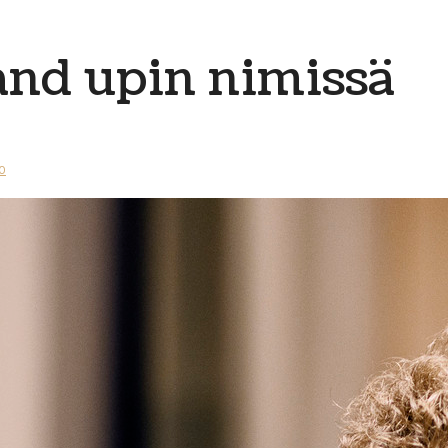
and upin nimissä
0