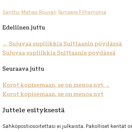
Santtu-Matias Rouvali
Tampere Filhamonia
Edellinen juttu
←
Sujuvaa supliikkia Sulttaanin pöydässä
Sujuvaa supliikkia Sulttaanin pöydässä
Seuraava juttu
Korot kopisemaan, se on menoa nyt
→
Korot kopisemaan, se on menoa nyt
Juttele esityksestä
Sähköpostiosoitettasi ei julkaista.
Pakolliset kentät 