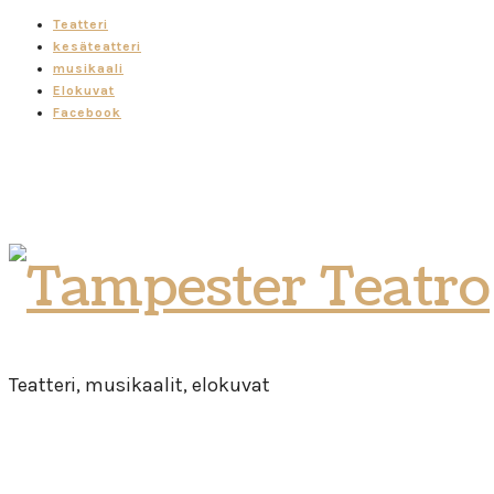
Teatteri
kesäteatteri
musikaali
Elokuvat
Facebook
Tampester
Teatro
Teatteri, musikaalit, elokuvat