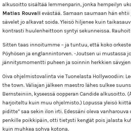
alkusoitto sisältää lemmenparin, jonka hempeilyn uko
Matias Rouvali
evästää. Samaan saumaan hän ehtii ym
sävelet jo alkavat soida. Yleisö hiljenee kuin taikasauv
kontrasti huulenheittoon syntyi sekunneissa. Rauho
Sitten taas innoitumme – ja tuntuu, että koko orkeste
Pöyhösen ja englannintorven. -Joutsen ui mustassa j
jännitysmomentti puheen ja soinnin herkkien sävyjen vä
Oiva ohjelmistovalinta vie Tuonelasta Hollywoodiin: 
the town. Väliajan jälkeen maestro lähes sulkee suuns
Bernsteiniin, kyseessä oopperan Candide alkusoitto. (
harjoiteltu kuin muu ohjelmisto.) Lopussa yleisö kiitt
piditte” saa sekin ilon irti. Edessäni oleva vanharou
penkille poikkipäin, otti tietysti kengät pois jalast
kuin muhkea sohva kotona.