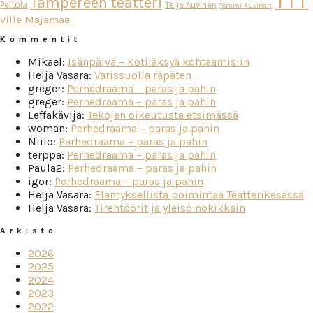
TTT
Tampereen teatteri
Peltola
Teija Auvinen
Tommi Auvinen
Ville Majamaa
Kommentit
Mikael
:
Isänpäivä – Kotiläksyä kohtaamisiin
Heljä Vasara
:
Varissuolla räpäten
greger
:
Perhedraama – paras ja pahin
greger
:
Perhedraama – paras ja pahin
Leffakävijä
:
Tekojen oikeutusta etsimässä
woman
:
Perhedraama – paras ja pahin
Niilo
:
Perhedraama – paras ja pahin
terppa
:
Perhedraama – paras ja pahin
Paula2
:
Perhedraama – paras ja pahin
igor
:
Perhedraama – paras ja pahin
Heljä Vasara
:
Elämyksellistä poimintaa Teatterikesässä
Heljä Vasara
:
Tirehtöörit ja yleisö nokikkain
Arkisto
2026
2025
2024
2023
2022