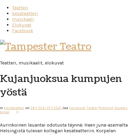
Teatteri
kesäteatteri
musikaali
Elokuvat
Facebook
Tampester
Teatro
Teatteri, musikaalit, elokuvat
Kujanjuoksua kumpujen
yöstä
in
kesäteatteri
on
26.7.2021
27.7.2021
Jaa
Facebook
Twitter
Pinterest
Google+
Email
0
Aurinkoinen lauantai odotusta täynnä: Haen juna-asemalta
Helsingistä tulevan kollegan kesäteatteriin. Korpelan