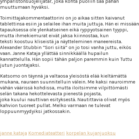
ympäristönsuojelijatar, joka kohta puoliin saa pahan
muuttumaan hyväksi.
Toimittajakommentaattorini on jo aikaa sitten kaivanut
tablettinsa esiin ja selailee ihan muita juttuja. Hän ei missään
tapauksessa ole ylenkatseinen eikä ryppyotsainen tyyppi,
mutta ihmekiemurat eivät jaksa kiinnostaa, kun
teksti koostuu kliseistä ja näytteleminen maneereista.
Alexander Stubbin ”Sori siitä” on jo tosi vanha juttu, eikös
vaan. Janne Kataja yllättää sinnikkäällä hupailun
kannattelulla. Hän sopii tähän paljon paremmin kuin Tuttu
jutun juontajaksi.
Katsomo on täynnä ja valtaosa yleisöstä elää kieltämättä
mukana, nauraen suunnitelluin välein. Me kaksi nauroimme
vähän väärissä kohdissa, mutta iloitsimme vilpittömästi
selän takana hekottelevasta pienestä pojasta,
joka kuului nauttivan esityksestä. Nautittavia olivat myös
kahvion tuoreet pullat. Melko varmaan ne tulevat
loppuunmyydyiksi jatkossakin.
janne kataja
Komediateatteri
korpelan kujanjuoksu