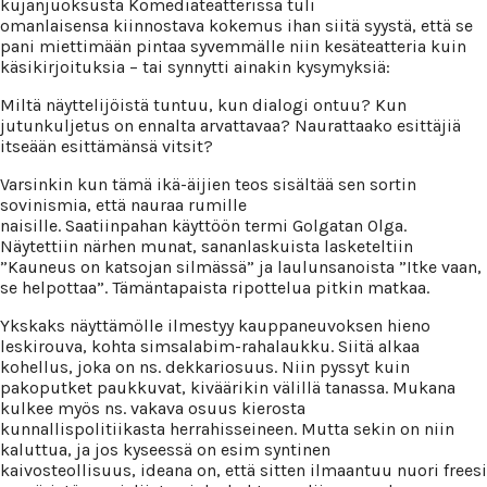
kujanjuoksusta Komediateatterissa tuli
omanlaisensa kiinnostava kokemus ihan siitä syystä, että se
pani miettimään pintaa syvemmälle niin kesäteatteria kuin
käsikirjoituksia – tai synnytti ainakin kysymyksiä:
Miltä näyttelijöistä tuntuu, kun dialogi ontuu? Kun
jutunkuljetus on ennalta arvattavaa? Naurattaako esittäjiä
itseään esittämänsä vitsit?
Varsinkin kun tämä ikä-äijien teos sisältää sen sortin
sovinismia, että nauraa rumille
naisille. Saatiinpahan käyttöön termi Golgatan Olga.
Näytettiin närhen munat, sananlaskuista lasketeltiin
”Kauneus on katsojan silmässä” ja laulunsanoista ”Itke vaan,
se helpottaa”. Tämäntapaista ripottelua pitkin matkaa.
Ykskaks näyttämölle ilmestyy kauppaneuvoksen hieno
leskirouva, kohta simsalabim-rahalaukku. Siitä alkaa
kohellus, joka on ns. dekkariosuus. Niin pyssyt kuin
pakoputket paukkuvat, kiväärikin välillä tanassa. Mukana
kulkee myös ns. vakava osuus kierosta
kunnallispolitiikasta herrahisseineen. Mutta sekin on niin
kaluttua, ja jos kyseessä on esim syntinen
kaivosteollisuus, ideana on, että sitten ilmaantuu nuori freesi