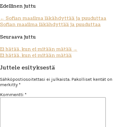
Edellinen juttu
←
Sofian maailma läkähdyttää ja puuduttaa
Sofian maailma läkähdyttää ja puuduttaa
Seuraava juttu
Ei hätää, kun ei mitään mätää
→
Ei hätää, kun ei mitään mätää
Juttele esityksestä
Sähköpostiosoitettasi ei julkaista.
Pakolliset kentät on
merkitty
*
Kommentti
*