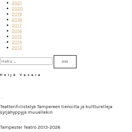
2021
2020
2019
2018
2017
2016
2015
2014
2013
Haku:
Heljä Vasara
Teatterifiilistelyä Tampereen tienoilta ja kultturelleja
syrjähyppyjä muuallekin
Tampester Teatro 2013-2026