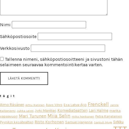
Nimi
Sähköpostiosoite
Verkkosivusto
Tallenna nimeni, sähköpostiosoitteeni ja sivustoni tähän
selaimeen seuraavaa kommentointikertaa varten.
tägit
Frenckell
Aimo Räsänen
Esa Latva-Äijö
Auvo Vihro
Arttu Ratinen
Janne
Komediateatteri
Lari Halme
Jyrki Mänttäri
marika
Kallioniemi
Jukka Leisti
Miia Selin
Mari Turunen
vapaavuori
Petra Karjalainen
mika honkanen
Risto Korhonen
Sirkku
Pyynikin kesäteatteri
Samuel Harjanne
Samuli Muje