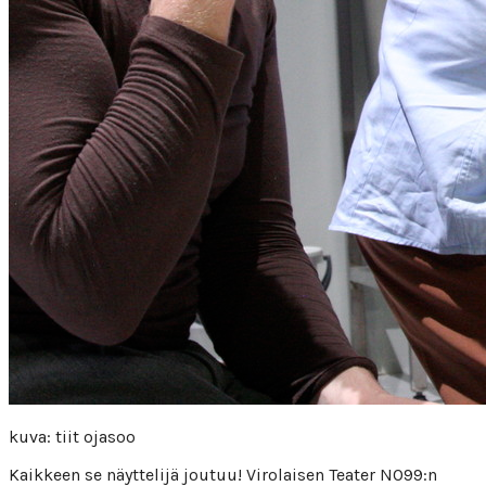
kuva: tiit ojasoo
Kaikkeen se näyttelijä joutuu! Virolaisen Teater NO99:n