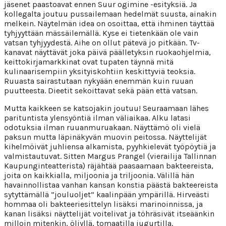
jäsenet paastoavat ennen Suur ogimine -esityksiä. Ja
kollegalta joutuu pussailemaan hedelmät suusta, ainakin
melkein. Näytelmän idea on osoittaa, että ihminen täyttää
tyhjyyttään mässäilemällä. Kyse ei tietenkään ole vain
vatsan tyhjyydestä. Aihe on ollut pätevä jo pitkään. Tv-
kanavat näyttävät joka päivä päälletyksin ruokaohjelmia,
keittokirjamarkkinat ovat tupaten täynnä mitä
kulinaarisempiin yksityiskohtiin keskittyviä teoksia.
Ruuasta sairastutaan nykyään enemmän kuin ruuan
puutteesta. Dieetit sekoittavat sekä pään että vatsan.
Mutta kaikkeen se katsojakin joutuu! Seuraamaan lähes
parituntista ylensyöntiä ilman väliaikaa. Alku latasi
odotuksia ilman ruuanmuruakaan. Näyttämö oli vielä
paksun mutta läpinäkyvän muovin peitossa. Näyttelijät
kihelmöivät juhliensa alkamista, pyyhkielevät työpöytiä ja
valmistautuvat. Sitten Margus Prangel (vierailija Tallinnan
Kaupunginteatterista) räjähtää paasaamaan bakteereista,
joita on kaikkialla, miljoonia ja triljoonia. Välillä hän
havainnollistaa vanhan kansan konstia päästä bakteereista
sytyttämällä ”jouluoljet” kaalinpään ympärillä. Hirveästi
hommaa oli bakteeriesittelyn lisäksi marinoinnissa, ja
kanan lisäksi näyttelijät voitelivat ja töhräsivät itseäänkin
milloin mitenkin, öljyllä, tomaatilla jugurtilla.