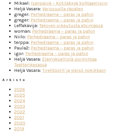
Mikael
:
Isänpäivä – Kotiläksyä kohtaamisiin
Heljä Vasara
:
Varissuolla räpäten
greger
:
Perhedraama – paras ja pahin
greger
:
Perhedraama – paras ja pahin
Leffakävijä
:
Tekojen oikeutusta etsimässä
woman
:
Perhedraama – paras ja pahin
Niilo
:
Perhedraama – paras ja pahin
terppa
:
Perhedraama – paras ja pahin
Paula2
:
Perhedraama – paras ja pahin
igor
:
Perhedraama – paras ja pahin
Heljä Vasara
:
Elämyksellistä poimintaa
Teatterikesässä
Heljä Vasara
:
Tirehtöörit ja yleisö nokikkain
Arkisto
2026
2025
2024
2023
2022
2021
2020
2019