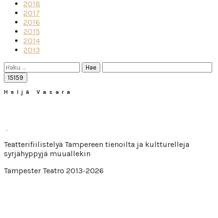
2018
2017
2016
2015
2014
2013
Haku:
Heljä Vasara
Teatterifiilistelyä Tampereen tienoilta ja kultturelleja
syrjähyppyjä muuallekin
Tampester Teatro 2013-2026