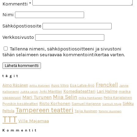
Kommentti
*
Nimi
Sähköpostiosoite
Verkkosivusto
Tallenna nimeni, sähköpostiosoitteeni ja sivustoni
tähän selaimeen seuraavaa kommentointikertaa varten.
tägit
Frenckell
Aimo Räsänen
Esa Latva-Äijö
Auvo Vihro
Arttu Ratinen
Janne
Komediateatteri
Lari Halme
Jyrki Mänttäri
marika
Kallioniemi
Jukka Leisti
Miia Selin
Mari Turunen
vapaavuori
Petra Karjalainen
mika honkanen
Risto Korhonen
Sirkku
Pyynikin kesäteatteri
Samuel Harjanne
Samuli Muje
Tampereen teatteri
Peltola
Teija Auvinen
Tommi Auvinen
TTT
Ville Majamaa
Kommentit