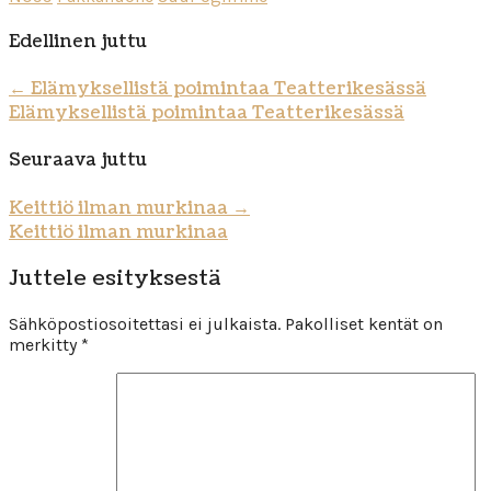
Edellinen juttu
←
Elämyksellistä poimintaa Teatterikesässä
Elämyksellistä poimintaa Teatterikesässä
Seuraava juttu
Keittiö ilman murkinaa
→
Keittiö ilman murkinaa
Juttele esityksestä
Sähköpostiosoitettasi ei julkaista.
Pakolliset kentät on
merkitty
*