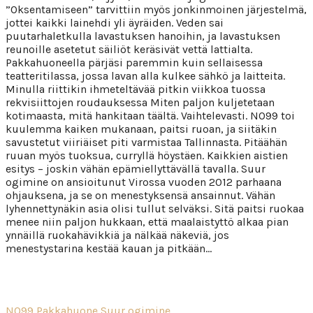
”Oksentamiseen” tarvittiin myös jonkinmoinen järjestelmä,
jottei kaikki lainehdi yli äyräiden. Veden sai
puutarhaletkulla lavastuksen hanoihin, ja lavastuksen
reunoille asetetut säiliöt keräsivät vettä lattialta.
Pakkahuoneella pärjäsi paremmin kuin sellaisessa
teatteritilassa, jossa lavan alla kulkee sähkö ja laitteita.
Minulla riittikin ihmeteltävää pitkin viikkoa tuossa
rekvisiittojen roudauksessa Miten paljon kuljetetaan
kotimaasta, mitä hankitaan täältä. Vaihtelevasti. NO99 toi
kuulemma kaiken mukanaan, paitsi ruoan, ja siitäkin
savustetut viiriäiset piti varmistaa Tallinnasta. Pitäähän
ruuan myös tuoksua, curryllä höystäen. Kaikkien aistien
esitys – joskin vähän epämiellyttävällä tavalla. Suur
ogimine on ansioitunut Virossa vuoden 2012 parhaana
ohjauksena, ja se on menestyksensä ansainnut. Vähän
lyhennettynäkin asia olisi tullut selväksi. Sitä paitsi ruokaa
menee niin paljon hukkaan, että maalaistyttö alkaa pian
ynnäillä ruokahävikkiä ja nälkää näkeviä, jos
menestystarina kestää kauan ja pitkään…
NO99
Pakkahuone
Suur ogimine