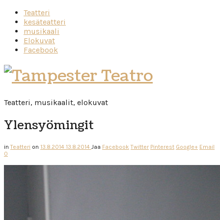
Teatteri
kesäteatteri
musikaali
Elokuvat
Facebook
Tampester
Teatro
Teatteri, musikaalit, elokuvat
Ylensyömingit
in
Teatteri
on
13.8.2014
13.8.2014
Jaa
Facebook
Twitter
Pinterest
Google+
Email
0