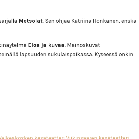
sarjalla
Metsolat
. Sen ohjaa Katriina Honkanen, enska
kinäytelmä
Eloa ja kuvaa
. Mainoskuvat
 seinällä lapsuuden sukulaispaikassa. Kyseessä onkin
Valkeakosken kesäteatteri
Viikinsaaren kesäteatteri