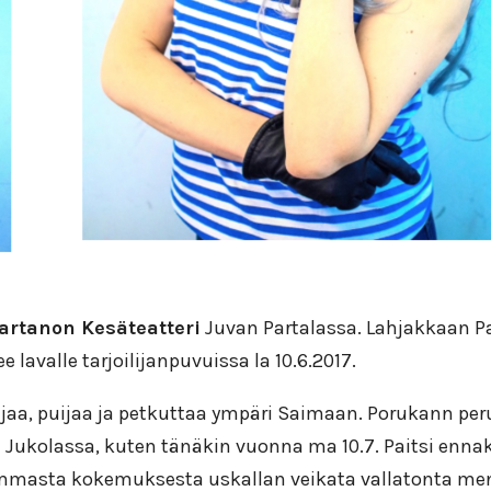
rtanon Kesäteatteri
Juvan Partalassa. Lahjakkaan Pas
e lavalle tarjoilijanpuvuissa la 10.6.2017.
jaa, puijaa ja petkuttaa ympäri Saimaan. Porukann peru
van Jukolassa, kuten tänäkin vuonna ma 10.7. Paitsi en
iemmasta kokemuksesta uskallan veikata vallatonta men