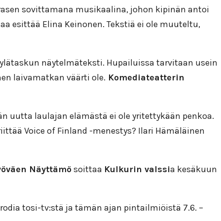
sen sovittamana musikaalina, johon kipinän antoi
 esittää Elina Keinonen. Tekstiä ei ole muuteltu,
Kylätaskun näytelmäteksti. Hupailuissa tarvitaan usein
en laivamatkan väärti ole.
Komediateatterin
än uutta laulajan elämästä ei ole yritettykään penkoa.
riittää Voice of Finland -menestys? Ilari Hämäläinen
yöväen Näyttämö
soittaa
Kulkurin valssi
a kesäkuun
dia tosi-tv:stä ja tämän ajan pintailmiöistä 7.6. –