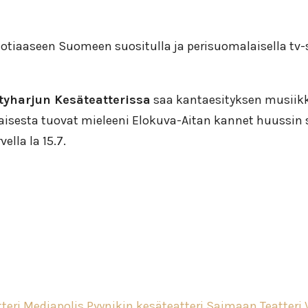
uotiaaseen Suomeen suositulla ja perisuomalaisella tv-
yharjun Kesäteatterissa
saa kantaesityksen musiik
ikaisesta tuovat mieleeni Elokuva-Aitan kannet huussin
lla la 15.7.
teri
Mediapolis
Pyynikin kesäteatteri
Saimaan Teatteri