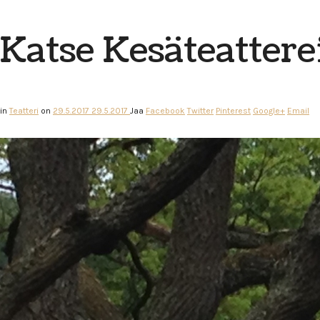
Katse Kesäteattere
in
Teatteri
on
29.5.2017
29.5.2017
Jaa
Facebook
Twitter
Pinterest
Google+
Email