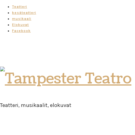
Teatteri
kesäteatteri
musikaali
Elokuvat
Facebook
Tampester
Teatro
Teatteri, musikaalit, elokuvat