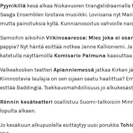
Pyynikillä
kesä alkaa Niskavuoren triangelidraamalla t
Saaga Ensemblen loistava musiikki. Loviisana nyt Maria
mutta painotuksia kyllä. Kunnianosoitus vahvoille naisi
Samoihin aikoihin
Viikinsaaressa: Mies joka ei osa
pappia? Nyt häntä esittää notkea Janne Kallioniemi. Ja
katetulla näyttämöllä
Komisario Palmuna
kaasuttaa 
Valkeakosken teatteri
Apianniemessä
jatkaa Kirkan j
Kiinnostavia laulajia on sen sijaan saatu haalittua? Em
esttää Baddingiä. Tsekkausmahdollisuus jo alkukesästä
Rönnin kesäteatteri
osallistuu Suomi-talkoisiin Min
lopulta alkaen.
Jo kesäkuun alkupuolella esittäytyy uusi porukka
Tohl