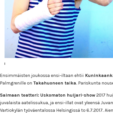
Ensimmäisten joukossa ensi-iltaan ehtii
Kuninkaanka
Palmgrenille on
Takahuoneen taika
. Pariskunta nouse
Saimaan teatteri: Uskomaton huijari-show
2017 hui
juvalaista aatelissukua, ja ensi-illat ovat yleensä Ju
Vartiokylän työväentalossa Helsingissä to 6.7.2017. A