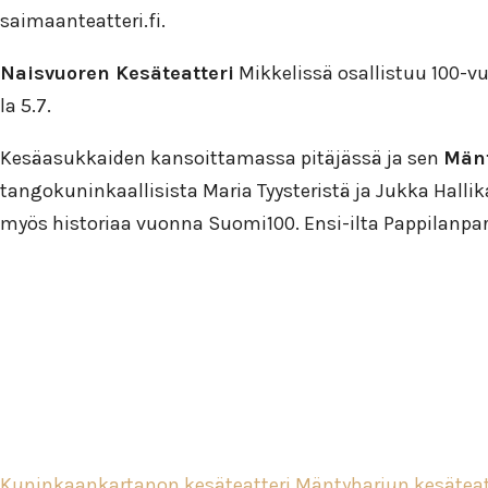
saimaanteatteri.fi.
Naisvuoren Kesäteatteri
Mikkelissä osallistuu 100-v
la 5.7.
Kesäasukkaiden kansoittamassa pitäjässä ja sen
Mänt
tangokuninkaallisista Maria Tyysteristä ja Jukka Hall
myös historiaa vuonna Suomi100. Ensi-ilta Pappilanparve
Kuninkaankartanon kesäteatteri
Mäntyharjun kesäteat