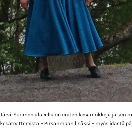
Järvi-Suomen alueella on eniten kesämökkejä ja sen my
kesäteattereista – Pirkanmaan lisäksi – myös idästä pä