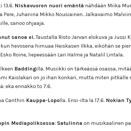
i 13.6.
Niskavuoren nuori emäntä
nähdään Miika Mura
 Pere, Juhanina Mikko Nousiainen. Jalkavaimo Malviinaa
lle, sanoo ohjaaja.
nnut sanoa ei.
Taustalla Risto Jarvan elokuva ja Jussi 
 kun hevosena hirnuaa Heiskasen Ilkka, eiköhän se pien
Esko Roine, liepeessään Lari Halme ja Natalil Lintala.
älkeen
Badding
illä. Musiikki on tärkeässä osassa, mitä
mi Kaislakari on jo ihan konkari, mutta miten pitkälle 
: eka ennakko to 7.6.
na Canthin
Kauppa-Lopo
lla. Ensi-ilta la 17.6.
Nokian T
opin Mediapoliksessa
:
Satulinna
on musikaalinen paro