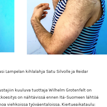
i Lampelan kihlalahja Satu Silvolle ja Reidar
stajiin kuuluva tuottaja Wilhelm Grotenfelt on
nakkoesitys on nähtävissä ennen Itä-Suomeen lähtöä
oa viehkoissa työväentaloissa. Kiertueaikataulu: