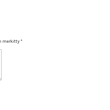
on merkitty
*