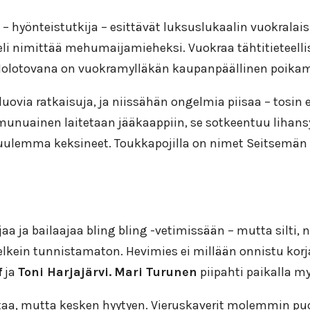
– hyönteistutkija – esittävät luksuslukaalin vuokralaisi
peli nimittää mehumaijamieheksi. Vuokraa tähtitieteell
Molotovana on vuokramylläkän kaupanpäällinen poikam
ovia ratkaisuja, ja niissähän ongelmia piisaa – tosin e
tomunuainen laitetaan jääkaappiin, se sotkeentuu liha
 kuulemma keksineet. Toukkapojilla on nimet Seitsemän v
ajaa ja bailaajaa bling bling -vetimissään – mutta silti,
kein tunnistamaton. Hevimies ei millään onnistu korj
f
ja
Toni Harjajärvi.
Mari Turunen
piipahti paikalla m
aa, mutta kesken hyytyen. Vieruskaverit molemmin puolin