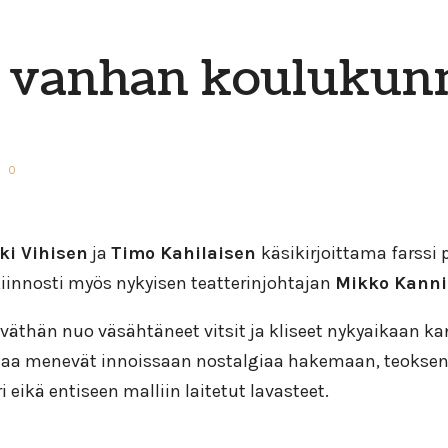
 vanhan koulukunn
0
ki Vihisen
ja
Timo Kahilaisen
käsikirjoittama farssi 
iinnosti myös nykyisen teatterinjohtajan
Mikko Kann
väthän nuo väsähtäneet vitsit ja kliseet nykyaikaan kan
jaa menevät innoissaan nostalgiaa hakemaan, teoksen p
i eikä entiseen malliin laitetut lavasteet.