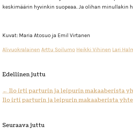
keskimäärin hyvinkin suopeaa. Ja olihan minullakin ha
Kuvat: Maria Atosuo ja Emil Virtanen
Alivuokralainen
Arttu Soilumo
Heikki Vihinen
Lari Hal
Edellinen juttu
←
Ilo irti parturin ja leipurin makaaberista y
Ilo irti parturin ja leipurin makaaberista yht
Seuraava juttu