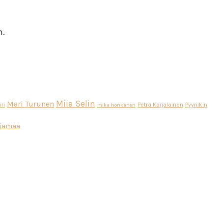
n.
Miia Selin
Mari Turunen
ri
Petra Karjalainen
Pyynikin
mika honkanen
ajamaa