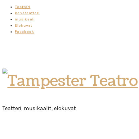
Teatteri
kesäteatteri
musikaali
Elokuvat
Facebook
Tampester
Teatro
Teatteri, musikaalit, elokuvat