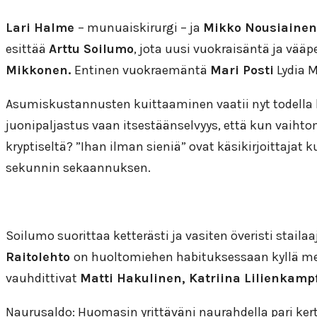
Lari Halme
– munuaiskirurgi – ja
Mikko Nousiainen
esittää
Arttu Soilumo
, jota uusi vuokraisäntä ja vää
Mikkonen.
Entinen vuokraemäntä
Mari Posti
Lydia 
Asumiskustannusten kuittaaminen vaatii nyt todella lu
juonipaljastus vaan itsestäänselvyys, että kun vaih
kryptiseltä? ”Ihan ilman sieniä” ovat käsikirjoittajat
sekunnin sekaannuksen.
Soilumo suorittaa ketterästi ja vasiten överisti staila
Raitolehto
on huoltomiehen habituksessaan kyllä mel
vauhdittivat
Matti Hakulinen, Katriina Lilienkamp
Naurusaldo: Huomasin yrittäväni naurahdella pari kert