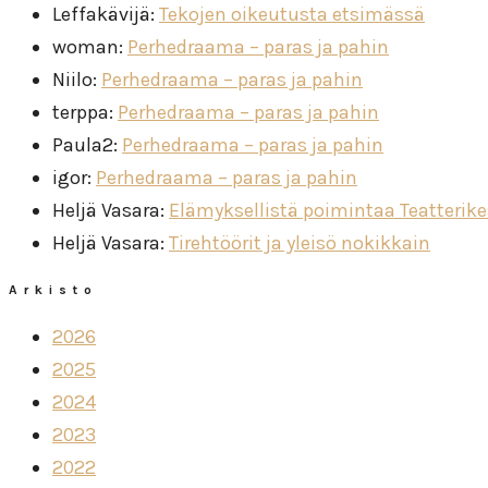
Leffakävijä
:
Tekojen oikeutusta etsimässä
woman
:
Perhedraama – paras ja pahin
Niilo
:
Perhedraama – paras ja pahin
terppa
:
Perhedraama – paras ja pahin
Paula2
:
Perhedraama – paras ja pahin
igor
:
Perhedraama – paras ja pahin
Heljä Vasara
:
Elämyksellistä poimintaa Teatterik
Heljä Vasara
:
Tirehtöörit ja yleisö nokikkain
Arkisto
2026
2025
2024
2023
2022