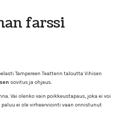
an farssi
pelasti Tampereen Teatterin taloutta Vihisen
isen
sovitus ja ohjaus.
na. Vai olenko vain poikkeustapaus, joka ei voi
aluu ei ole virhearviointi vaan onnistunut