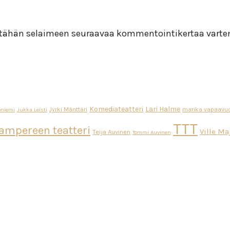
i tähän selaimeen seuraavaa kommentointikertaa varte
Komediateatteri
Lari Halme
Jyrki Mänttäri
marika vapaavuo
oniemi
Jukka Leisti
TTT
ampereen teatteri
Ville M
Teija Auvinen
Tommi Auvinen