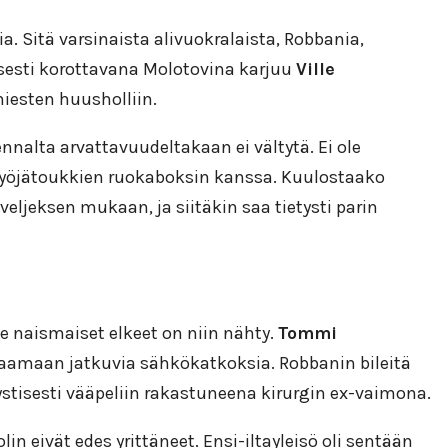
a. Sitä varsinaista alivuokralaista, Robbania,
isesti korottavana Molotovina karjuu
Ville
iesten huusholliin.
nnalta arvattavuudeltakaan ei vältytä. Ei ole
nsyöjätoukkien ruokaboksin kanssa. Kuulostaako
eljeksen mukaan, ja siitäkin saa tietysti parin
 ne naismaiset elkeet on niin nähty.
Tommi
aamaan jatkuvia sähkökatkoksia. Robbanin bileitä
ystisesti vääpeliin rakastuneena kirurgin ex-vaimona.
 eivät edes yrittäneet. Ensi-iltayleisö oli sentään