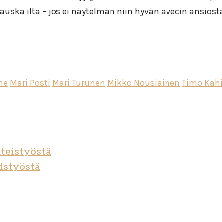
uska ilta – jos ei näytelmän niin hyvän avecin ansiost
me
Mari Posti
Mari Turunen
Mikko Nousiainen
Timo Kahi
hteistyöstä
eistyöstä