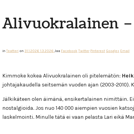
Alivuokralainen –
in
Teatteri
on
31.1.2026
1.3.2026
Jaa
Facebook
Twitter
Pinterest
Google+
Email
Kimmoke kokea Alivuokralainen oli pitelemätön:
Heik
johtajakaudella seitsemän vuoden ajan (2003-2010). K
Jälkikäteen olen äimänä, ensikertalainen nimittäin. Ei
nostalgioida. Jos nuo 140 000 aiempien vuosien katso
laskelmointi. Minulle tätä ei vaan pelasta Lari eikä Mar