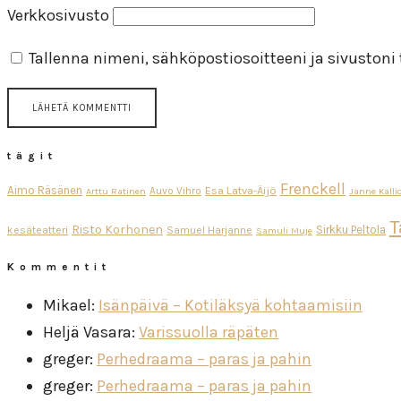
Verkkosivusto
Tallenna nimeni, sähköpostiosoitteeni ja sivuston
tägit
Frenckell
Aimo Räsänen
Esa Latva-Äijö
Auvo Vihro
Arttu Ratinen
Janne Kalli
T
Risto Korhonen
Sirkku Peltola
kesäteatteri
Samuel Harjanne
Samuli Muje
Kommentit
Mikael
:
Isänpäivä – Kotiläksyä kohtaamisiin
Heljä Vasara
:
Varissuolla räpäten
greger
:
Perhedraama – paras ja pahin
greger
:
Perhedraama – paras ja pahin