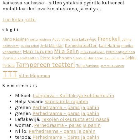
kaikessa rauhassa – sitten yhtäkkiä pyörillä kulkeneet
metallilaatikot ovatkin alustoina, ja esitys…
Lue koko juttu
tägit
Frenckell
Aimo Räsänen
Esa Latva-Äijö
Auvo Vihro
Arttu Ratinen
Janne
Komediateatteri
Lari Halme
Jyrki Mänttäri
marika
Kallioniemi
Jukka Leisti
Miia Selin
Mari Turunen
vapaavuori
Petra Karjalainen
mika honkanen
Risto Korhonen
Sirkku
Pyynikin kesäteatteri
Samuel Harjanne
Samuli Muje
Tampereen teatteri
Peltola
Teija Auvinen
Tommi Auvinen
TTT
Ville Majamaa
Kommentit
Mikael
:
Isänpäivä – Kotiläksyä kohtaamisiin
Heljä Vasara
:
Varissuolla räpäten
greger
:
Perhedraama – paras ja pahin
greger
:
Perhedraama – paras ja pahin
Leffakävijä
:
Tekojen oikeutusta etsimässä
woman
:
Perhedraama – paras ja pahin
Niilo
:
Perhedraama – paras ja pahin
terppa
:
Perhedraama – paras ja pahin