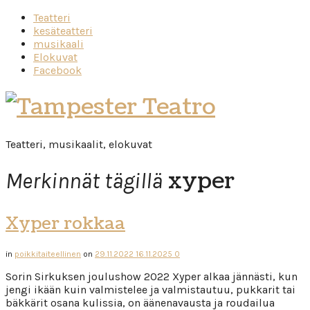
Teatteri
kesäteatteri
musikaali
Elokuvat
Facebook
Tampester
Teatro
Teatteri, musikaalit, elokuvat
xyper
Merkinnät tägillä
Xyper rokkaa
in
poikkitaiteellinen
on
29.11.2022
16.11.2025
0
Sorin Sirkuksen joulushow 2022 Xyper alkaa jännästi, kun
jengi ikään kuin valmistelee ja valmistautuu, pukkarit tai
bäkkärit osana kulissia, on äänenavausta ja roudailua