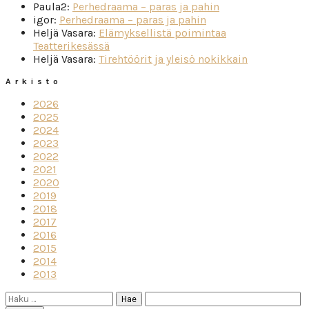
Paula2
:
Perhedraama – paras ja pahin
igor
:
Perhedraama – paras ja pahin
Heljä Vasara
:
Elämyksellistä poimintaa
Teatterikesässä
Heljä Vasara
:
Tirehtöörit ja yleisö nokikkain
Arkisto
2026
2025
2024
2023
2022
2021
2020
2019
2018
2017
2016
2015
2014
2013
Haku: