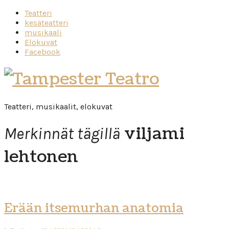
Teatteri
kesäteatteri
musikaali
Elokuvat
Facebook
Tampester
Teatro
Teatteri, musikaalit, elokuvat
viljami
Merkinnät tägillä
lehtonen
Erään itsemurhan anatomia