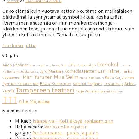
in
Teatteri
on
13.4.2024
13.4.2024
0
Onko elämä kuin vuotava katto? No, tämä on meikäläisen
päkistämällä synnyttämää symboliikkaa, koska Erään
itsemurhan anatomia on niin monikerroksinen ja -
ulokkeinen teos, ja sen alkua odotellessa sade tippuu vain
yhdestä kohtaa ohuesti. Tämä toistuu pitkin…
Lue koko juttu
tägit
Frenckell
Aimo Räsänen
Esa Latva-Äijö
Auvo Vihro
Arttu Ratinen
Janne
Komediateatteri
Lari Halme
Jyrki Mänttäri
marika
Kallioniemi
Jukka Leisti
Miia Selin
Mari Turunen
vapaavuori
Petra Karjalainen
mika honkanen
Risto Korhonen
Sirkku
Pyynikin kesäteatteri
Samuel Harjanne
Samuli Muje
Tampereen teatteri
Peltola
Teija Auvinen
Tommi Auvinen
TTT
Ville Majamaa
Kommentit
Mikael
:
Isänpäivä – Kotiläksyä kohtaamisiin
Heljä Vasara
:
Varissuolla räpäten
greger
:
Perhedraama – paras ja pahin
greger
:
Perhedraama – paras ja pahin