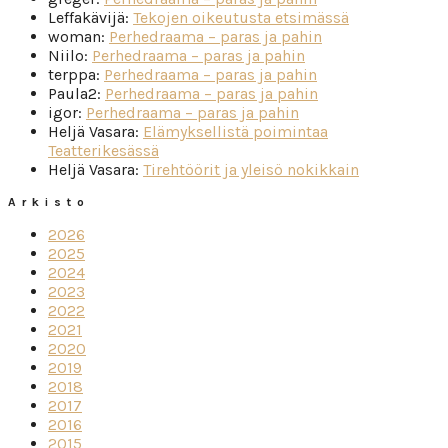
Leffakävijä
:
Tekojen oikeutusta etsimässä
woman
:
Perhedraama – paras ja pahin
Niilo
:
Perhedraama – paras ja pahin
terppa
:
Perhedraama – paras ja pahin
Paula2
:
Perhedraama – paras ja pahin
igor
:
Perhedraama – paras ja pahin
Heljä Vasara
:
Elämyksellistä poimintaa
Teatterikesässä
Heljä Vasara
:
Tirehtöörit ja yleisö nokikkain
Arkisto
2026
2025
2024
2023
2022
2021
2020
2019
2018
2017
2016
2015