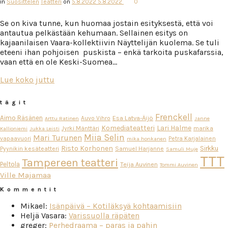
in
Suosittelen
Teatteri
on
5.8.2022
5.8.2022
0
Se on kiva tunne, kun huomaa jostain esityksestä, että voi
antautua pelkästään kehumaan. Sellainen esitys on
kajaanilaisen Vaara-kollektiivin Näyttelijän kuolema. Se tuli
eteeni ihan pohjoisen puskista – enkä tarkoita puskafarssia,
vaan että en ole Keski-Suomea…
Lue koko juttu
tägit
Frenckell
Aimo Räsänen
Esa Latva-Äijö
Auvo Vihro
Arttu Ratinen
Janne
Komediateatteri
Lari Halme
Jyrki Mänttäri
marika
Kallioniemi
Jukka Leisti
Miia Selin
Mari Turunen
vapaavuori
Petra Karjalainen
mika honkanen
Risto Korhonen
Sirkku
Pyynikin kesäteatteri
Samuel Harjanne
Samuli Muje
TTT
Tampereen teatteri
Peltola
Teija Auvinen
Tommi Auvinen
Ville Majamaa
Kommentit
Mikael
:
Isänpäivä – Kotiläksyä kohtaamisiin
Heljä Vasara
:
Varissuolla räpäten
greger
:
Perhedraama – paras ja pahin