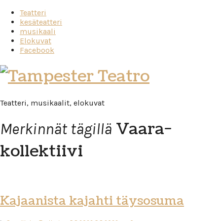
Teatteri
kesäteatteri
musikaali
Elokuvat
Facebook
Tampester
Teatro
Teatteri, musikaalit, elokuvat
Vaara-
Merkinnät tägillä
kollektiivi
Kajaanista kajahti täysosuma