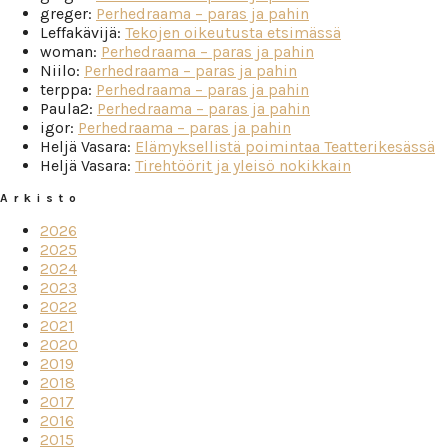
greger
:
Perhedraama – paras ja pahin
Leffakävijä
:
Tekojen oikeutusta etsimässä
woman
:
Perhedraama – paras ja pahin
Niilo
:
Perhedraama – paras ja pahin
terppa
:
Perhedraama – paras ja pahin
Paula2
:
Perhedraama – paras ja pahin
igor
:
Perhedraama – paras ja pahin
Heljä Vasara
:
Elämyksellistä poimintaa Teatterikesässä
Heljä Vasara
:
Tirehtöörit ja yleisö nokikkain
Arkisto
2026
2025
2024
2023
2022
2021
2020
2019
2018
2017
2016
2015