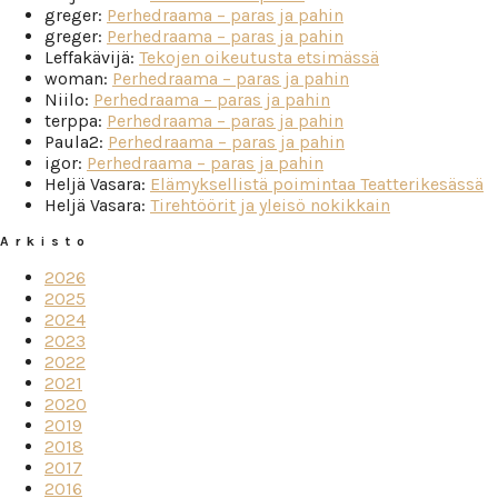
greger
:
Perhedraama – paras ja pahin
greger
:
Perhedraama – paras ja pahin
Leffakävijä
:
Tekojen oikeutusta etsimässä
woman
:
Perhedraama – paras ja pahin
Niilo
:
Perhedraama – paras ja pahin
terppa
:
Perhedraama – paras ja pahin
Paula2
:
Perhedraama – paras ja pahin
igor
:
Perhedraama – paras ja pahin
Heljä Vasara
:
Elämyksellistä poimintaa Teatterikesässä
Heljä Vasara
:
Tirehtöörit ja yleisö nokikkain
Arkisto
2026
2025
2024
2023
2022
2021
2020
2019
2018
2017
2016