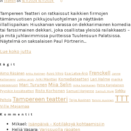
in
Teatteri
on
16.11.2024
16.11.2024
0
Tampereen Teatteri on ratkaissut kaikkien firmojen
tämänvuotisen pikkujouluohjelman ja näyttävän
illallispaikan: Hiuskarvan varassa on dekkarimainen komedia
tai farssimainen dekkari, joka osallistaa yleisöä railakkaasti –
ja mitä juhlavimmissa puitteissa Tuulensuun Palatsissa.
Näytelmä on saksalaisen Paul Pörtnerin…
Lue koko juttu
tägit
Frenckell
Aimo Räsänen
Esa Latva-Äijö
Auvo Vihro
Arttu Ratinen
Janne
Komediateatteri
Lari Halme
Jyrki Mänttäri
marika
Kallioniemi
Jukka Leisti
Miia Selin
Mari Turunen
vapaavuori
Petra Karjalainen
mika honkanen
Risto Korhonen
Sirkku
Pyynikin kesäteatteri
Samuel Harjanne
Samuli Muje
TTT
Tampereen teatteri
Peltola
Teija Auvinen
Tommi Auvinen
Ville Majamaa
Kommentit
Mikael
:
Isänpäivä – Kotiläksyä kohtaamisiin
Heljä Vasara
:
Varissuolla räpäten