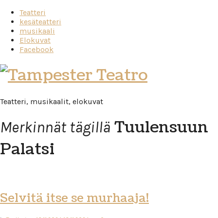
Teatteri
kesäteatteri
musikaali
Elokuvat
Facebook
Tampester
Teatro
Teatteri, musikaalit, elokuvat
Tuulensuun
Merkinnät tägillä
Palatsi
Selvitä itse se murhaaja!