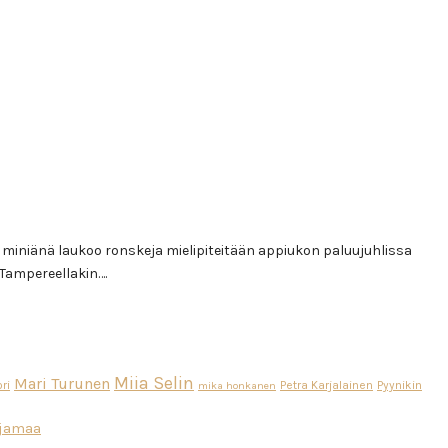
a miniänä laukoo ronskeja mielipiteitään appiukon paluujuhlissa
 Tampereellakin….
Miia Selin
Mari Turunen
ri
Petra Karjalainen
Pyynikin
mika honkanen
ajamaa