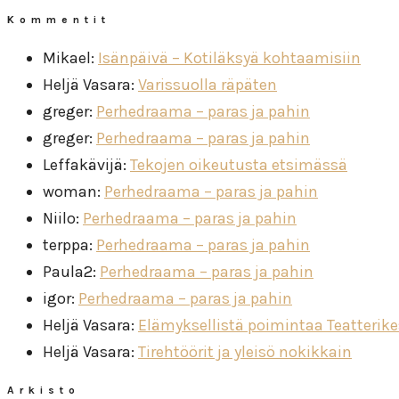
Kommentit
Mikael
:
Isänpäivä – Kotiläksyä kohtaamisiin
Heljä Vasara
:
Varissuolla räpäten
greger
:
Perhedraama – paras ja pahin
greger
:
Perhedraama – paras ja pahin
Leffakävijä
:
Tekojen oikeutusta etsimässä
woman
:
Perhedraama – paras ja pahin
Niilo
:
Perhedraama – paras ja pahin
terppa
:
Perhedraama – paras ja pahin
Paula2
:
Perhedraama – paras ja pahin
igor
:
Perhedraama – paras ja pahin
Heljä Vasara
:
Elämyksellistä poimintaa Teatterik
Heljä Vasara
:
Tirehtöörit ja yleisö nokikkain
Arkisto