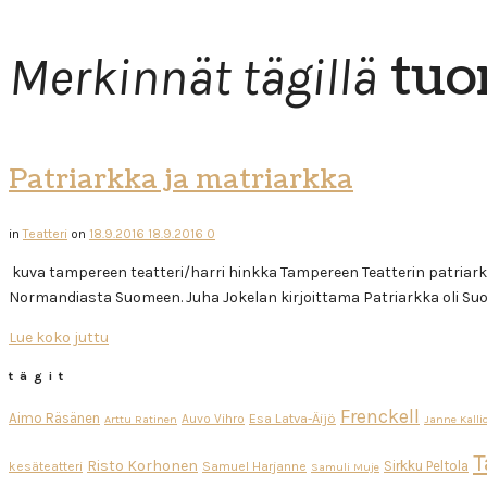
tuo
Merkinnät tägillä
Patriarkka ja matriarkka
in
Teatteri
on
18.9.2016
18.9.2016
0
kuva tampereen teatteri/harri hinkka Tampereen Teatterin patriarkk
Normandiasta Suomeen. Juha Jokelan kirjoittama Patriarkka oli Suom
Lue koko juttu
tägit
Frenckell
Aimo Räsänen
Esa Latva-Äijö
Auvo Vihro
Arttu Ratinen
Janne Kalli
T
Risto Korhonen
Sirkku Peltola
kesäteatteri
Samuel Harjanne
Samuli Muje