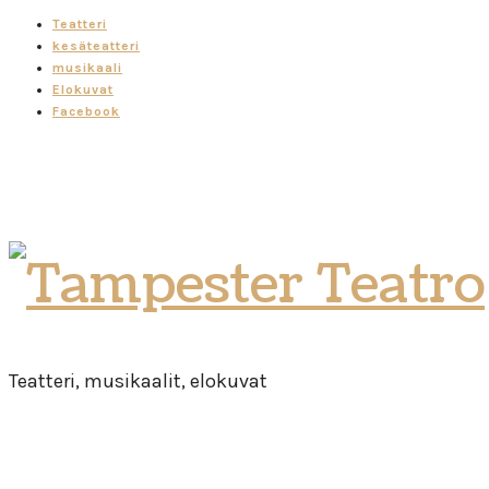
Teatteri
kesäteatteri
musikaali
Elokuvat
Facebook
Tampester
Teatro
Teatteri, musikaalit, elokuvat