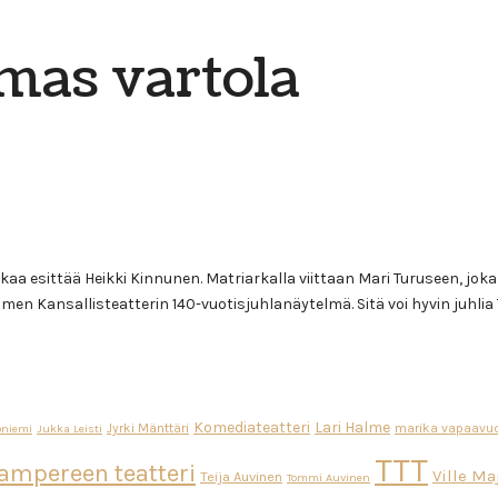
mas vartola
aa esittää Heikki Kinnunen. Matriarkalla viittaan Mari Turuseen, jok
en Kansallisteatterin 140-vuotisjuhlanäytelmä. Sitä voi hyvin juhlia
Komediateatteri
Lari Halme
Jyrki Mänttäri
marika vapaavuo
oniemi
Jukka Leisti
TTT
ampereen teatteri
Ville M
Teija Auvinen
Tommi Auvinen