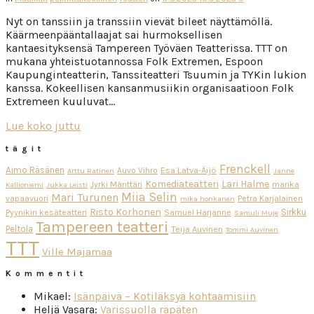
Nyt on tanssiin ja transsiin vievät bileet näyttämöllä.
Käärmeenpääntallaajat sai hurmoksellisen
kantaesityksensä Tampereen Työväen Teatterissa. TTT on
mukana yhteistuotannossa Folk Extremen, Espoon
Kaupunginteatterin, Tanssiteatteri Tsuumin ja TYKin lukion
kanssa. Kokeellisen kansanmusiikin organisaatioon Folk
Extremeen kuuluvat…
Lue koko juttu
tägit
Frenckell
Aimo Räsänen
Esa Latva-Äijö
Auvo Vihro
Arttu Ratinen
Janne
Komediateatteri
Lari Halme
Jyrki Mänttäri
marika
Kallioniemi
Jukka Leisti
Miia Selin
Mari Turunen
vapaavuori
Petra Karjalainen
mika honkanen
Risto Korhonen
Sirkku
Pyynikin kesäteatteri
Samuel Harjanne
Samuli Muje
Tampereen teatteri
Peltola
Teija Auvinen
Tommi Auvinen
TTT
Ville Majamaa
Kommentit
Mikael
:
Isänpäivä – Kotiläksyä kohtaamisiin
Heljä Vasara
:
Varissuolla räpäten