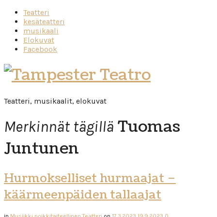
Teatteri
kesäteatteri
musikaali
Elokuvat
Facebook
Tampester
Teatro
Teatteri, musikaalit, elokuvat
Tuomas
Merkinnät tägillä
Juntunen
Hurmokselliset hurmaajat –
käärmeenpäiden tallaajat
in
Musiikki
poikkitaiteellinen
Teatteri
on
17.3.2023
19.9.2023
0