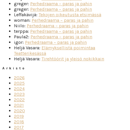
greger
:
Perhedraama – paras ja pahin
greger
:
Perhedraama – paras ja pahin
Leffakävijä
:
Tekojen oikeutusta etsimässä
woman
:
Perhedraama – paras ja pahin
Niilo
:
Perhedraama – paras ja pahin
terppa
:
Perhedraama – paras ja pahin
Paula2
:
Perhedraama – paras ja pahin
igor
:
Perhedraama – paras ja pahin
Heljä Vasara
:
Elämyksellistä poimintaa
Teatterikesässä
Heljä Vasara
:
Tirehtöörit ja yleisö nokikkain
Arkisto
2026
2025
2024
2023
2022
2021
2020
2019
2018
2017