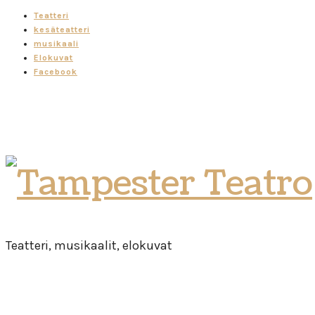
Teatteri
kesäteatteri
musikaali
Elokuvat
Facebook
Tampester
Teatro
Teatteri, musikaalit, elokuvat