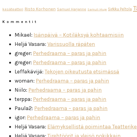
T
Risto Korhonen
Sirkku Peltola
kesäteatteri
Samuel Harjanne
Samuli Muje
Kommentit
Mikael
:
Isänpäivä – Kotiläksyä kohtaamisiin
Heljä Vasara
:
Varissuolla räpäten
greger
:
Perhedraama – paras ja pahin
greger
:
Perhedraama – paras ja pahin
Leffakävijä
:
Tekojen oikeutusta etsimässä
woman
:
Perhedraama – paras ja pahin
Niilo
:
Perhedraama – paras ja pahin
terppa
:
Perhedraama – paras ja pahin
Paula2
:
Perhedraama – paras ja pahin
igor
:
Perhedraama – paras ja pahin
Heljä Vasara
:
Elämyksellistä poimintaa Teatterik
Heljä Vasara
:
Tirehtöörit ja yleisö nokikkain