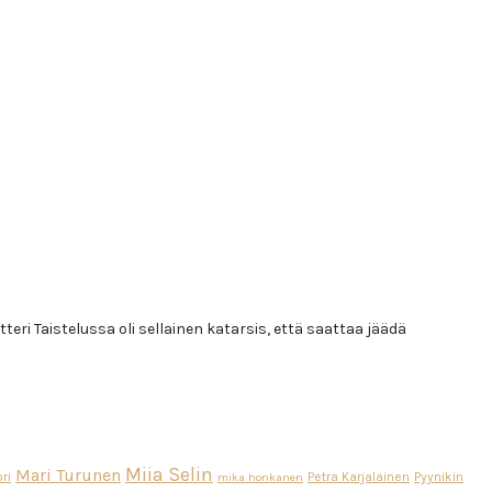
eri Taistelussa oli sellainen katarsis, että saattaa jäädä
Miia Selin
Mari Turunen
ri
Petra Karjalainen
Pyynikin
mika honkanen