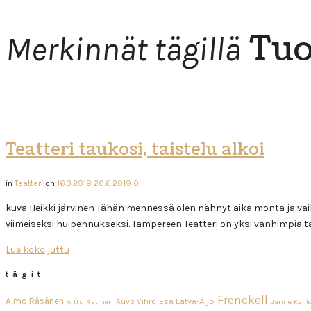
Tu
Merkinnät tägillä
Teatteri taukosi, taistelu alkoi
in
Teatteri
on
16.3.2018
20.6.2019
0
kuva Heikki järvinen Tähän mennessä olen nähnyt aika monta ja vaikut
viimeiseksi huipennukseksi. Tampereen Teatteri on yksi vanhimpia t
Lue koko juttu
tägit
Frenckell
Aimo Räsänen
Esa Latva-Äijö
Auvo Vihro
Arttu Ratinen
Janne Kalli