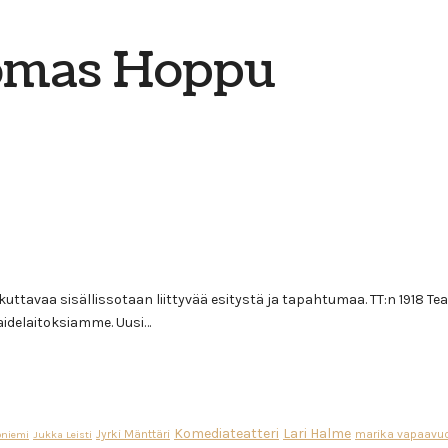
omas Hoppu
tavaa sisällissotaan liittyvää esitystä ja tapahtumaa. TT:n 1918 Teatt
aidelaitoksiamme. Uusi…
Komediateatteri
Lari Halme
Jyrki Mänttäri
marika vapaavuo
oniemi
Jukka Leisti