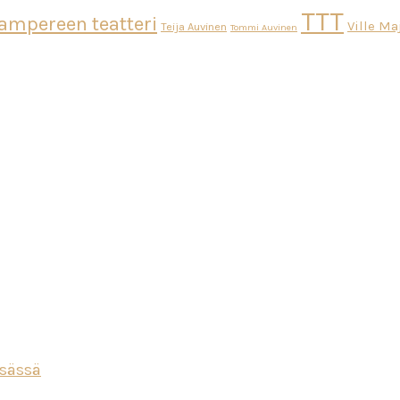
TTT
ampereen teatteri
Ville M
Teija Auvinen
Tommi Auvinen
esässä