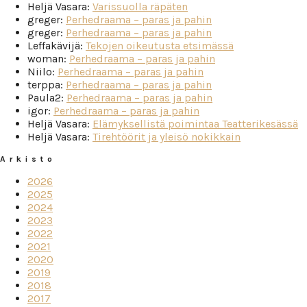
Heljä Vasara
:
Varissuolla räpäten
greger
:
Perhedraama – paras ja pahin
greger
:
Perhedraama – paras ja pahin
Leffakävijä
:
Tekojen oikeutusta etsimässä
woman
:
Perhedraama – paras ja pahin
Niilo
:
Perhedraama – paras ja pahin
terppa
:
Perhedraama – paras ja pahin
Paula2
:
Perhedraama – paras ja pahin
igor
:
Perhedraama – paras ja pahin
Heljä Vasara
:
Elämyksellistä poimintaa Teatterikesässä
Heljä Vasara
:
Tirehtöörit ja yleisö nokikkain
Arkisto
2026
2025
2024
2023
2022
2021
2020
2019
2018
2017