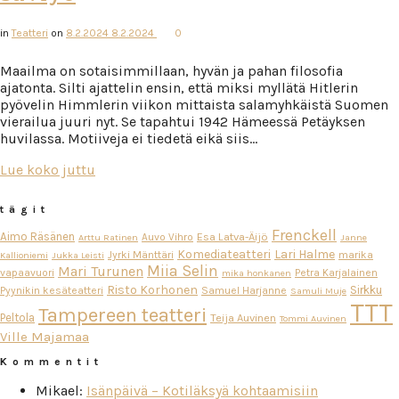
in
Teatteri
on
8.2.2024
8.2.2024
0
Maailma on sotaisimmillaan, hyvän ja pahan filosofia
ajatonta. Silti ajattelin ensin, että miksi myllätä Hitlerin
pyövelin Himmlerin viikon mittaista salamyhkäistä Suomen
vierailua juuri nyt. Se tapahtui 1942 Hämeessä Petäyksen
huvilassa. Motiiveja ei tiedetä eikä siis…
Lue koko juttu
tägit
Frenckell
Aimo Räsänen
Esa Latva-Äijö
Auvo Vihro
Arttu Ratinen
Janne
Komediateatteri
Lari Halme
Jyrki Mänttäri
marika
Kallioniemi
Jukka Leisti
Miia Selin
Mari Turunen
vapaavuori
Petra Karjalainen
mika honkanen
Risto Korhonen
Sirkku
Pyynikin kesäteatteri
Samuel Harjanne
Samuli Muje
TTT
Tampereen teatteri
Peltola
Teija Auvinen
Tommi Auvinen
Ville Majamaa
Kommentit
Mikael
:
Isänpäivä – Kotiläksyä kohtaamisiin