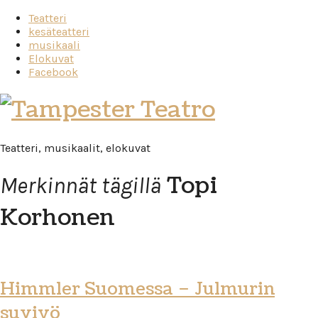
Teatteri
kesäteatteri
musikaali
Elokuvat
Facebook
Tampester
Teatro
Teatteri, musikaalit, elokuvat
Topi
Merkinnät tägillä
Korhonen
Himmler Suomessa – Julmurin
suviyö