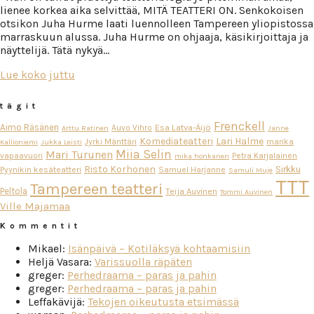
lienee korkea aika selvittää, MITÄ TEATTERI ON. Senkokoisen
otsikon Juha Hurme laati luennolleen Tampereen yliopistossa
marraskuun alussa. Juha Hurme on ohjaaja, käsikirjoittaja ja
näyttelijä. Tätä nykyä…
Lue koko juttu
tägit
Frenckell
Aimo Räsänen
Esa Latva-Äijö
Auvo Vihro
Arttu Ratinen
Janne
Komediateatteri
Lari Halme
Jyrki Mänttäri
marika
Kallioniemi
Jukka Leisti
Miia Selin
Mari Turunen
vapaavuori
Petra Karjalainen
mika honkanen
Risto Korhonen
Sirkku
Pyynikin kesäteatteri
Samuel Harjanne
Samuli Muje
TTT
Tampereen teatteri
Peltola
Teija Auvinen
Tommi Auvinen
Ville Majamaa
Kommentit
Mikael
:
Isänpäivä – Kotiläksyä kohtaamisiin
Heljä Vasara
:
Varissuolla räpäten
greger
:
Perhedraama – paras ja pahin
greger
:
Perhedraama – paras ja pahin
Leffakävijä
:
Tekojen oikeutusta etsimässä