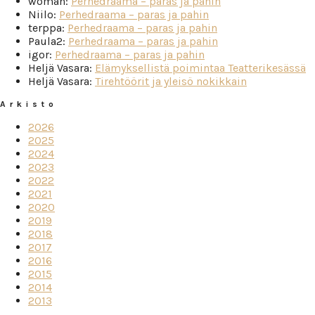
woman
:
Perhedraama – paras ja pahin
Niilo
:
Perhedraama – paras ja pahin
terppa
:
Perhedraama – paras ja pahin
Paula2
:
Perhedraama – paras ja pahin
igor
:
Perhedraama – paras ja pahin
Heljä Vasara
:
Elämyksellistä poimintaa Teatterikesässä
Heljä Vasara
:
Tirehtöörit ja yleisö nokikkain
Arkisto
2026
2025
2024
2023
2022
2021
2020
2019
2018
2017
2016
2015
2014
2013