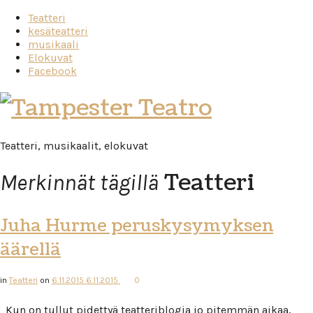
Teatteri
kesäteatteri
musikaali
Elokuvat
Facebook
Tampester
Teatro
Teatteri, musikaalit, elokuvat
Teatteri
Merkinnät tägillä
Juha Hurme peruskysymyksen
äärellä
in
Teatteri
on
6.11.2015
6.11.2015
0
Kun on tullut pidettyä teatteriblogia jo pitemmän aikaa,